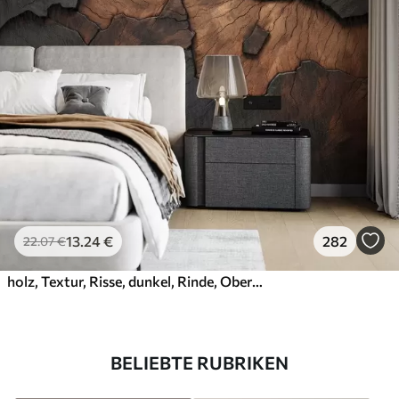
13
.24
€
282
22
.07
€
holz, Textur, Risse, dunkel, Rinde, Oberfläche
BELIEBTE RUBRIKEN