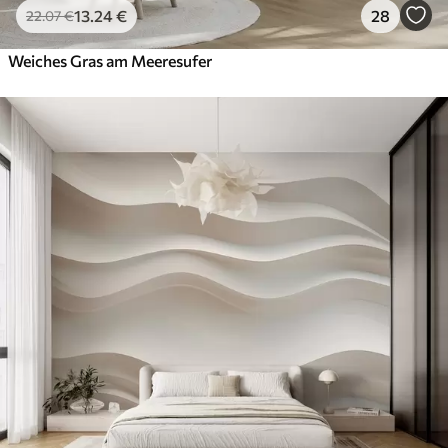
13
.24
€
28
22
.07
€
Weiches Gras am Meeresufer