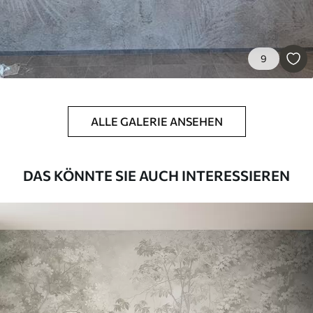
56
.67
34
.00
€
/m²
Premium-Vinyl
9
65
.00
39
.00
€
/m²
Peel and Stick
ALLE GALERIE ANSEHEN
81
.67
49
.00
€
/m²
DAS KÖNNTE SIE AUCH INTERESSIEREN