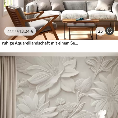
13
.24
€
25
22
.07
€
ruhige Aquarelllandschaft mit einem See und einem blühenden Baum