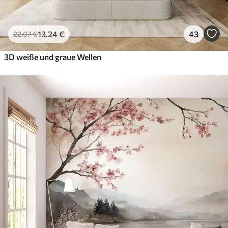
13
.24
€
43
22
.07
€
3D weiße und graue Wellen