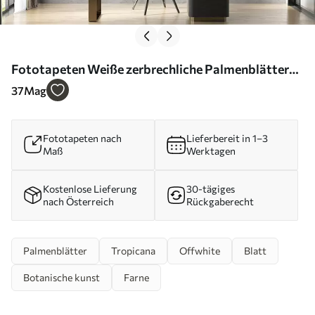
Fototapeten Weiße zerbrechliche Palmenblätter
mit Grunge-Textur N° u94286
37
Mag
Fototapeten nach
Lieferbereit in 1–3
Maß
Werktagen
Kostenlose Lieferung
30-tägiges
nach Österreich
Rückgaberecht
Palmenblätter
Tropicana
Offwhite
Blatt
Botanische kunst
Farne