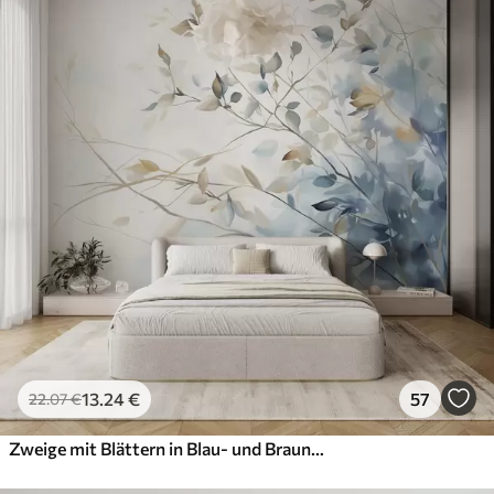
13
.24
€
57
22
.07
€
Zweige mit Blättern in Blau- und Brauntönen, heller Hintergrund, weich und zart, Aquarellstil