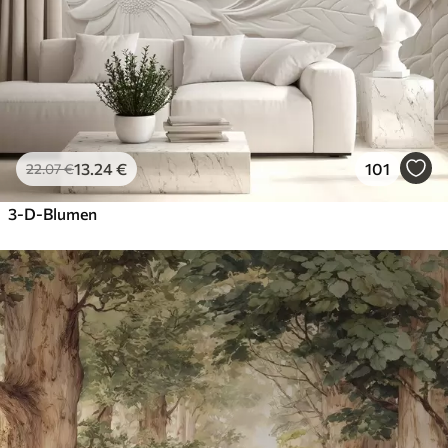
13
.24
€
101
22
.07
€
3-D-Blumen