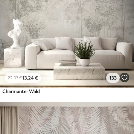
13
.24
€
133
22
.07
€
Charmanter Wald