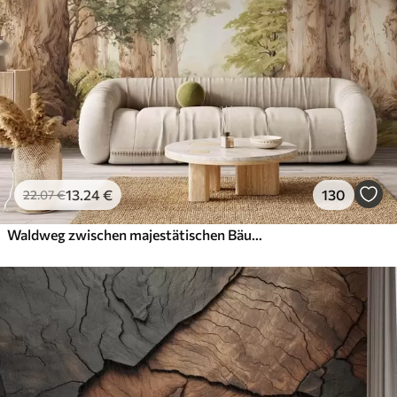
13
.24
€
130
22
.07
€
Waldweg zwischen majestätischen Bäumen im Aquarellstil