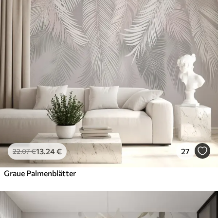
13
.24
€
27
22
.07
€
Graue Palmenblätter