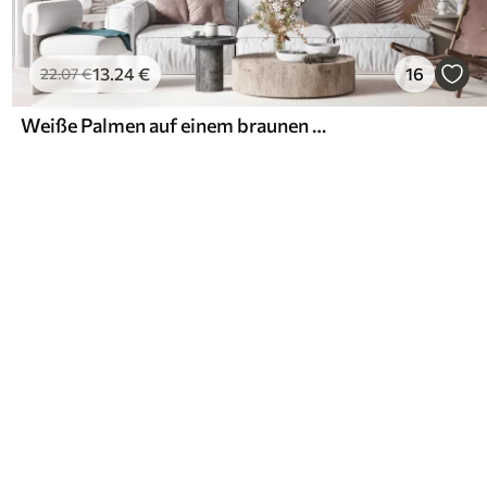
13
.24
€
16
22
.07
€
Weiße Palmen auf einem braunen Granzhintergrund