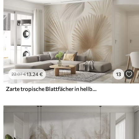
13
.24
€
13
22
.07
€
Zarte tropische Blattfächer in hellbeigen und bläulichen Tönen