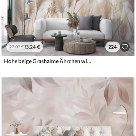
13
.24
€
224
22
.07
€
Hohe beige Grashalme Ährchen wiegen sich im Wind vor einem weichen, hellen Hintergrund