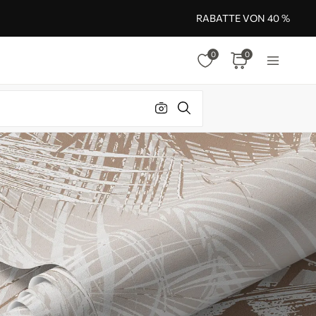
RABATTE VON 40 %
0
0