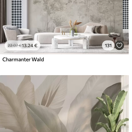
13
.24
€
131
22
.07
€
Charmanter Wald