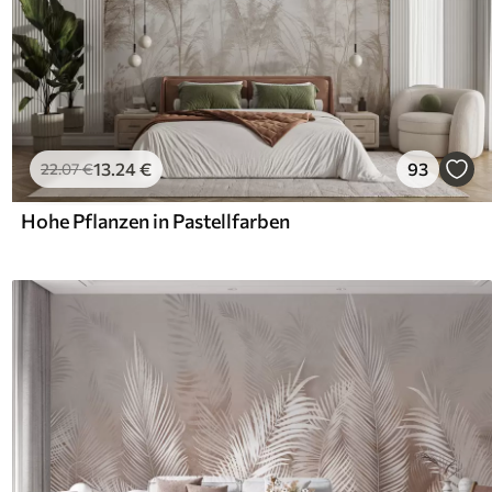
13
.24
€
93
22
.07
€
Hohe Pflanzen in Pastellfarben