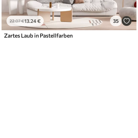
13
.24
€
35
22
.07
€
Zartes Laub in Pastellfarben