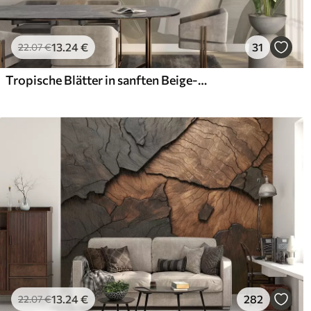
13
.24
€
31
22
.07
€
Tropische Blätter in sanften Beige- und Grüntönen, mit Aquarell-Effekt und sanften Farbübergängen
13
.24
€
282
22
.07
€