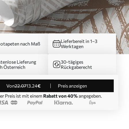
Lieferbereit in 1–3
otapeten nach Maß
Werktagen
tenlose Lieferung
30-tägiges
h Österreich
Rückgaberecht
von
22
.07
13
.24
€
Preis anzeigen
er Preis ist mit einem
Rabatt von 40%
angegeben.