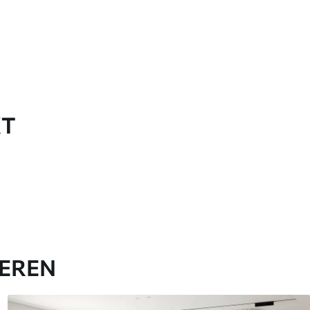
KT
IEREN