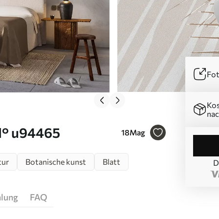
Fot
Kos
nac
N° u94465
18
Mag
tur
Botanische kunst
Blatt
D
hlung
FAQ