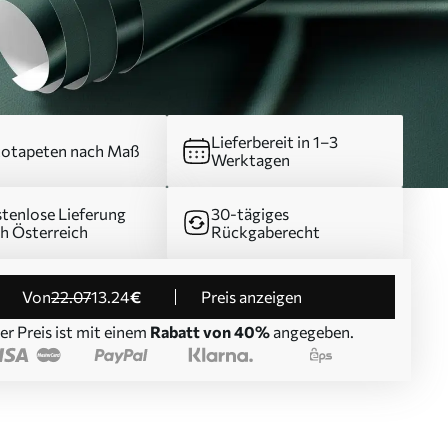
Lieferbereit in 1–3
otapeten nach Maß
Werktagen
tenlose Lieferung
30-tägiges
h Österreich
Rückgaberecht
von
22
.07
13
.24
€
Preis anzeigen
er Preis ist mit einem
Rabatt von 40%
angegeben.