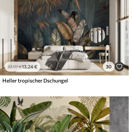
13
.24
€
30
22
.07
€
Heller tropischer Dschungel