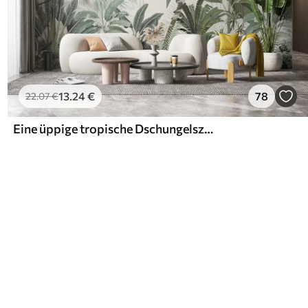
13
.24
€
78
22
.07
€
Eine üppige tropische Dschungelszene mit verschiedenen Palmen, großen Blättern und bunten Blumen im Vordergrund