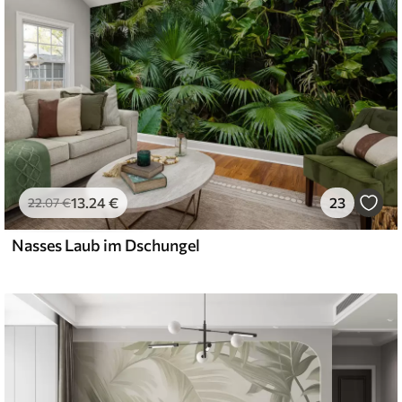
13
.24
€
23
22
.07
€
Nasses Laub im Dschungel