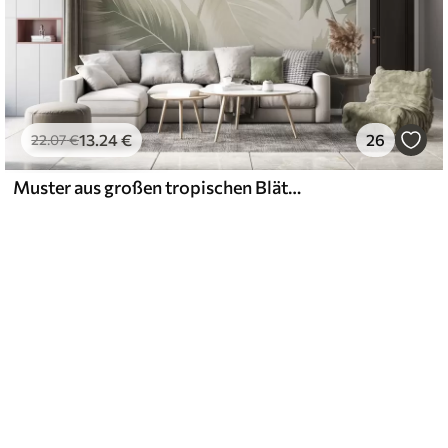
13
.24
€
26
22
.07
€
Muster aus großen tropischen Blättern in sanften Grün- und Beigetönen, mit sanften Farbverläufen und zarten Texturdetails