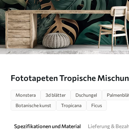
Fototapeten Tropische Mischu
Monstera
3d blätter
Dschungel
Palmenblä
Botanische kunst
Tropicana
Ficus
Spezifikationen und Material
Lieferung & Beza