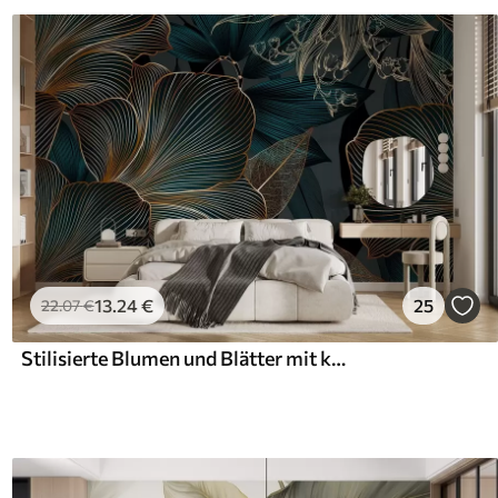
13
.24
€
25
22
.07
€
Stilisierte Blumen und Blätter mit komplizierter Linienführung in Teal- und Gelbtönen auf dunklem Hintergrund