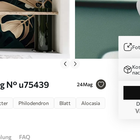
Fot
Kos
nac
ng N° u75439
24
Mag
tter
Philodendron
Blatt
Alocasia
D
hlung
FAQ