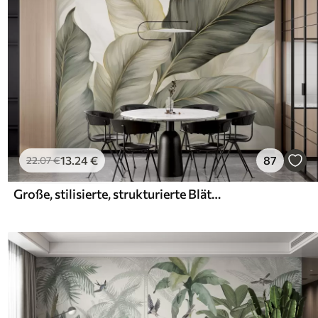
13
.24
€
87
22
.07
€
Große, stilisierte, strukturierte Blätter mit detaillierten Adern in verschiedenen Grün-, Creme- und Beigetönen