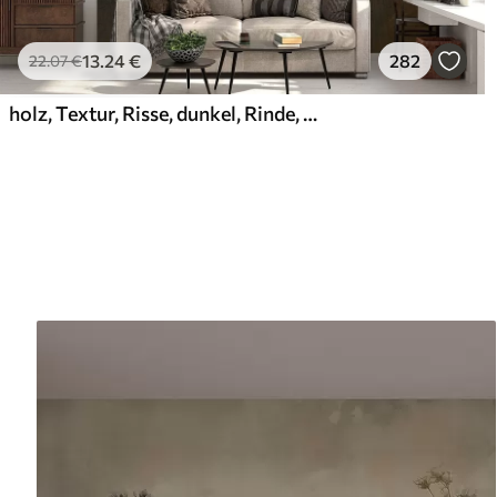
13
.24
€
282
22
.07
€
holz, Textur, Risse, dunkel, Rinde, Oberfläche