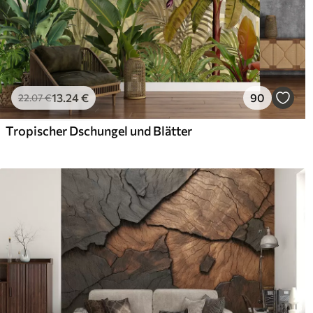
13
.24
€
90
22
.07
€
Tropischer Dschungel und Blätter