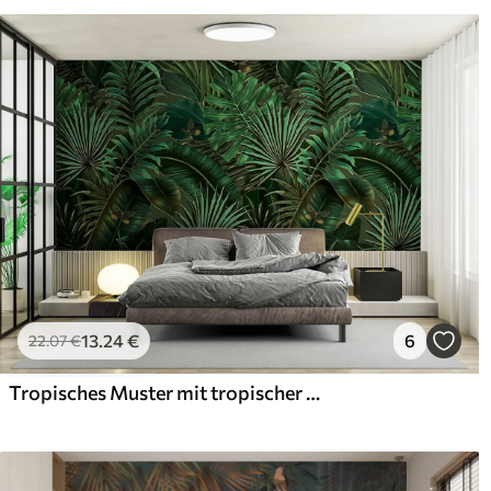
Verlegemethode
Nahtlose Anwendung
Verfügbare Materialien
Standard
Pr
45
.00
56
.
27
.00
€
/m²
Premium-Vinyl
Pee
65
.00
81
.
39
.00
€
/m²
13
.24
€
6
22
.07
€
Tropisches Muster mit tropischer grüner Palme, Bananenblätter