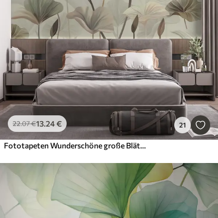
13
.24
€
22
.07
€
21
Fototapeten Wunderschöne große Blätter in zarter Farbe