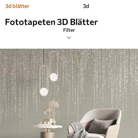
3d blätter
3d
Fototapeten 3D Blätter
Filter
Tags
Bildformat
Farbpalette
Smart
Alle Filter löschen