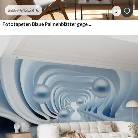
13
.24
€
22
.07
€
3
Fototapeten Blaue Palmenblätter gegen Nebel