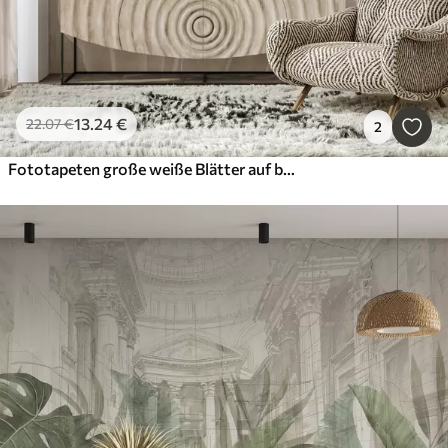
13
.24
€
22
.07
€
2
Fototapeten große weiße Blätter auf beigem Hintergrund