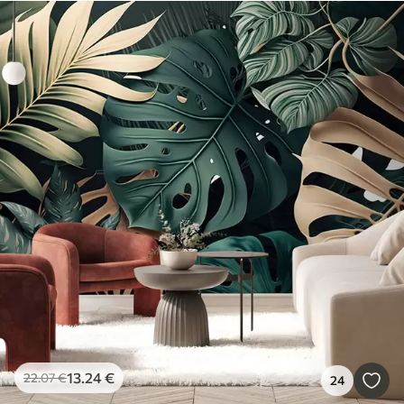
13
.24
€
22
.07
€
24