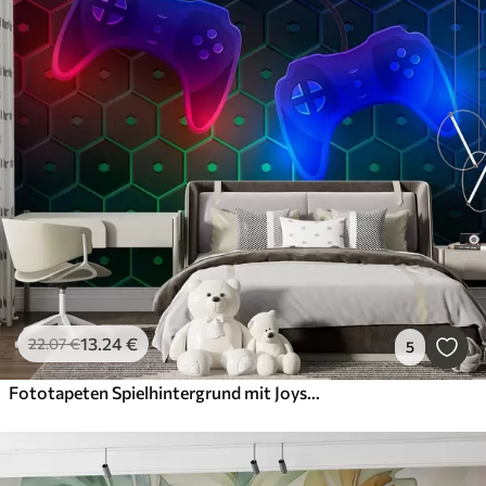
13
.24
€
22
.07
€
5
Fototapeten Spielhintergrund mit Joysticks in dunklen Farben