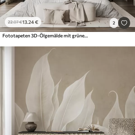
13
.24
€
22
.07
€
2
Fototapeten 3D-Ölgemälde mit grünem Zweig auf weißem Hintergrund, minimalistisches Design im Boho-Stil