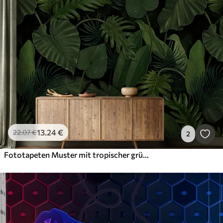
13
.24
€
22
.07
€
2
Fototapeten Muster mit tropischer grüner Palme, Taro und Bananenblättern