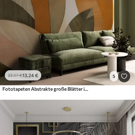
13
.24
€
22
.07
€
5
Fototapeten Abstrakte große Blätter in Orange-, Braun- und Grüntönen, strukturiert, vor hellem Hintergrund angeordnet