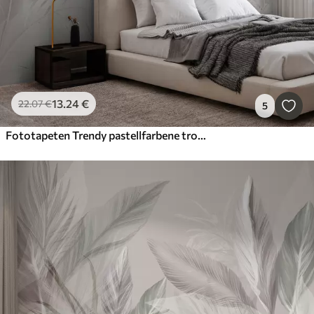
13
.24
€
22
.07
€
5
Fototapeten Trendy pastellfarbene tropische beige Blätter