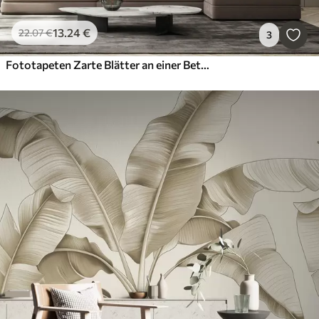
13
.24
€
22
.07
€
3
Fototapeten Zarte Blätter an einer Betonwand