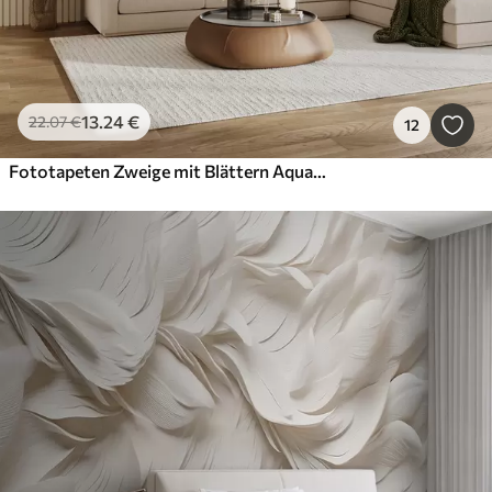
13
.24
€
22
.07
€
12
Fototapeten Zweige mit Blättern Aquarell