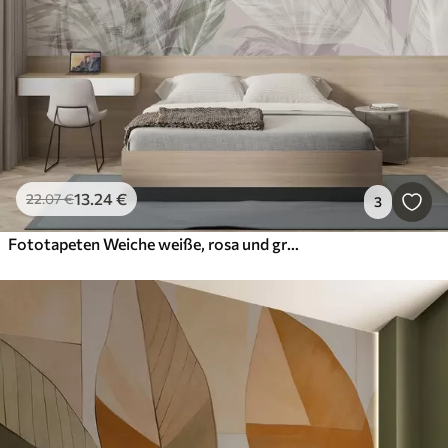
13
.24
€
22
.07
€
3
Fototapeten Weiche weiße, rosa und graue Federn und tropische Blätter schweben vor einem hellen Hintergrund