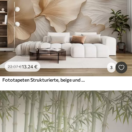
13
.24
€
22
.07
€
3
Fototapeten Strukturierte, beige und weiße Ginkgoblätter mit zartem Bio-Print