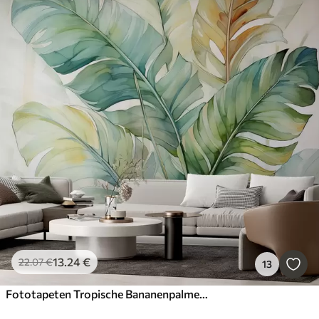
13
.24
€
22
.07
€
13
Fototapeten Tropische Bananenpalmenblätter nasses Aquarell