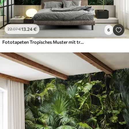
13
.24
€
22
.07
€
6
Fototapeten Tropisches Muster mit tropischer grüner Palme, Bananenblätter