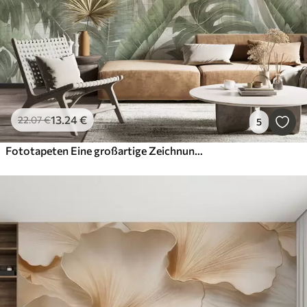
13
.24
€
22
.07
€
5
Fototapeten Eine großartige Zeichnung verzierten architektonischen Marmorsäulen und üppigen tropischen grünen Pflanzen