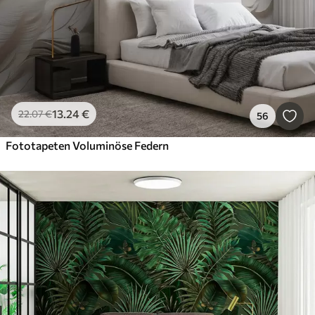
13
.24
€
22
.07
€
56
Fototapeten Voluminöse Federn