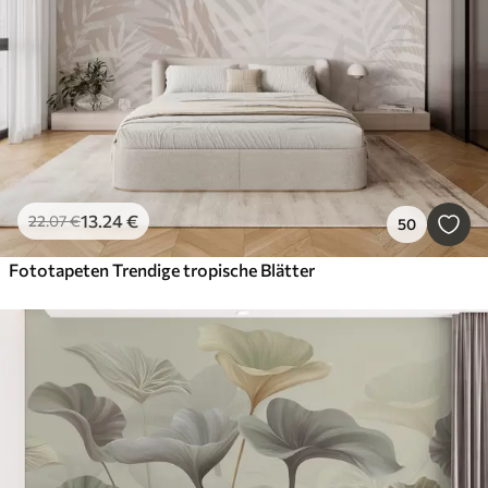
13
.24
€
22
.07
€
50
Fototapeten Trendige tropische Blätter