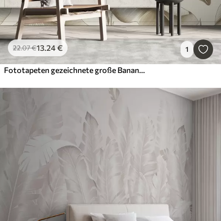
13
.24
€
22
.07
€
1
Fototapeten gezeichnete große Bananenblätter in beiger Farbe