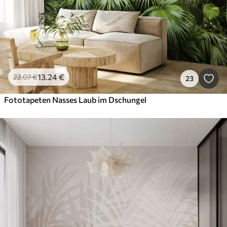
13
.24
€
22
.07
€
23
Fototapeten Nasses Laub im Dschungel