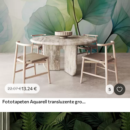
13
.24
€
22
.07
€
5
Fototapeten Aquarell transluzente große Blätter, grün, blau Farbe