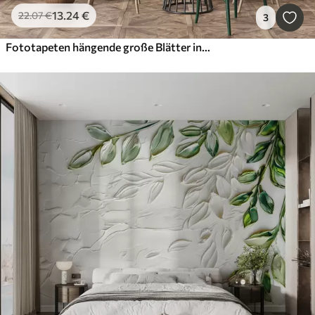
13
.24
€
22
.07
€
3
Fototapeten hängende große Blätter in grüner Farbe