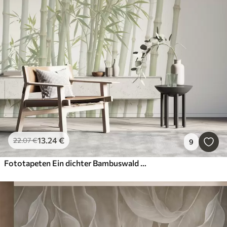
13
.24
€
22
.07
€
9
Fototapeten Ein dichter Bambuswald mit hohen Bambusstäben und grünen Blättern vor einem weichen, dunstigen Hintergrund