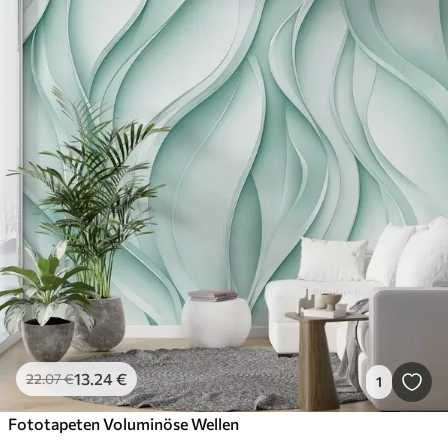
13
.24
€
22
.07
€
1
Fototapeten Voluminöse Wellen