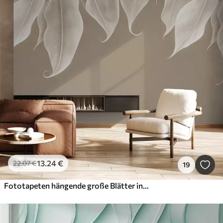
13
.24
€
22
.07
€
19
Fototapeten hängende große Blätter in beige Farbe