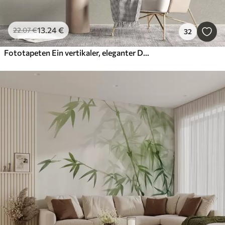
13
.24
€
22
.07
€
32
Fototapeten Ein vertikaler, eleganter Druck einer gepunkteten Girlande auf einem beigefarbenen, strukturierten Hintergrund, der ein Gefühl von Tiefe und Bewegung vermittelt