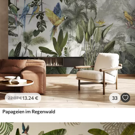
45
.00
27
.00
€
/m²
Premium
56
.67
34
.00
€
/m²
Premium-Vinyl
65
.00
39
.00
€
/m²
Peel and Stick
81
.67
49
.00
€
/m²
13
.24
€
33
22
.07
€
Papageien im Regenwald