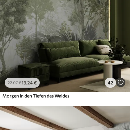
13
.24
€
42
22
.07
€
Morgen in den Tiefen des Waldes