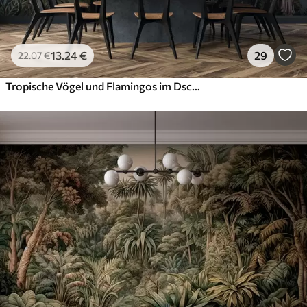
13
.24
€
29
22
.07
€
Tropische Vögel und Flamingos im Dschungel