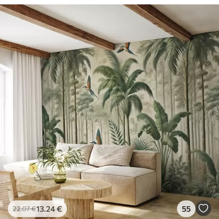
13
.24
€
55
22
.07
€