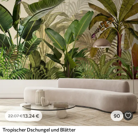
13
.24
€
90
22
.07
€
Tropischer Dschungel und Blätter