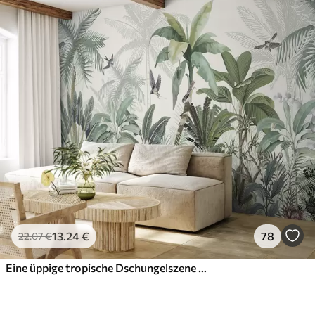
13
.24
€
78
22
.07
€
Eine üppige tropische Dschungelszene mit verschiedenen Palmen, großen Blättern und bunten Blumen im Vordergrund