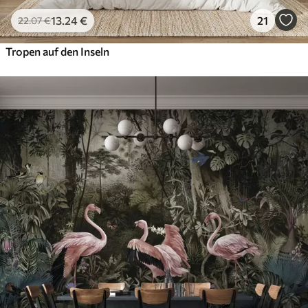
13
.24
€
21
22
.07
€
Tropen auf den Inseln