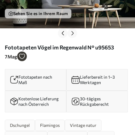
Sehen Sie es in Ihrem Raum
Fototapeten Vögel im Regenwald N° u95653
7
Mag
Fototapeten nach
Lieferbereit in 1–3
Maß
Werktagen
Kostenlose Lieferung
30-tägiges
nach Österreich
Rückgaberecht
Dschungel
Flamingos
Vintage natur