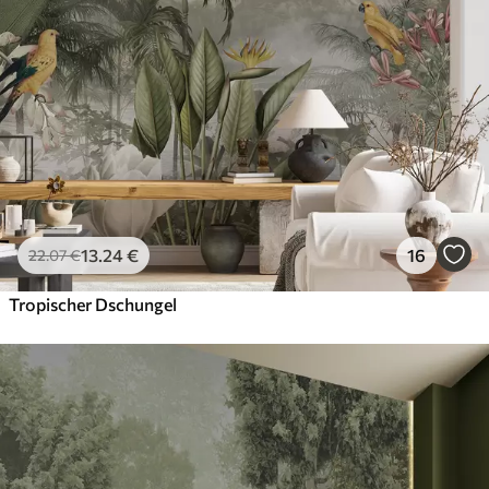
13
.24
€
16
22
.07
€
Tropischer Dschungel