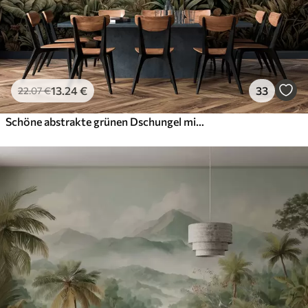
13
.24
€
33
22
.07
€
Schöne abstrakte grünen Dschungel mit tropischen Blättern