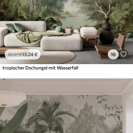
13
.24
€
16
22
.07
€
tropischer Dschungel mit Wasserfall