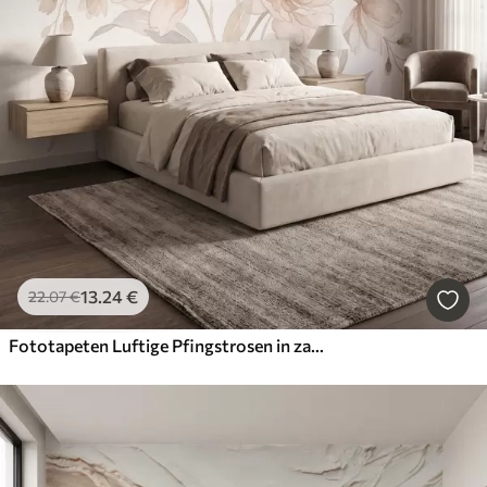
13
.24
€
22
.07
€
Fototapeten Luftige Pfingstrosen in zarten, puderbeigen Farbtönen