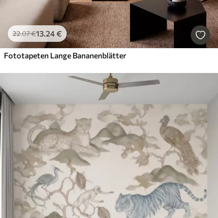
13
.24
€
22
.07
€
Fototapeten Lange Bananenblätter