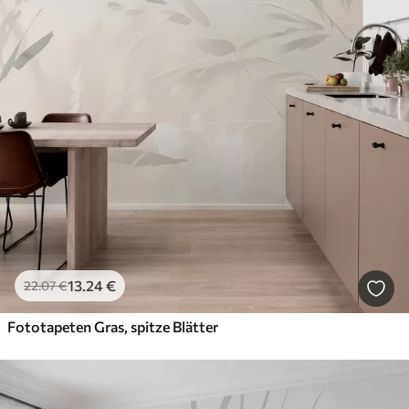
13
.24
€
22
.07
€
Fototapeten Gras, spitze Blätter