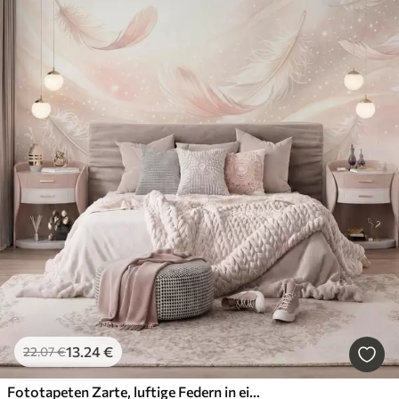
13
.24
€
22
.07
€
Fototapeten Zarte, luftige Federn in einem pfirsichrosa Schimmer