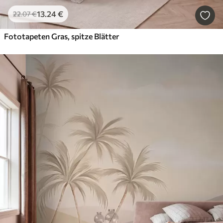
13
.24
€
22
.07
€
Fototapeten Gras, spitze Blätter