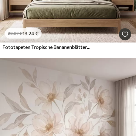
13
.24
€
22
.07
€
Fototapeten Tropische Bananenblätter mit Trauben roter Kaffeekirschen, im Aquarellstil