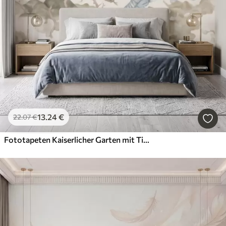
13
.24
€
22
.07
€
Fototapeten Kaiserlicher Garten mit Tieren im orientalischen Stil – Affe, Leopard, Tiger, Pfau und Reiher