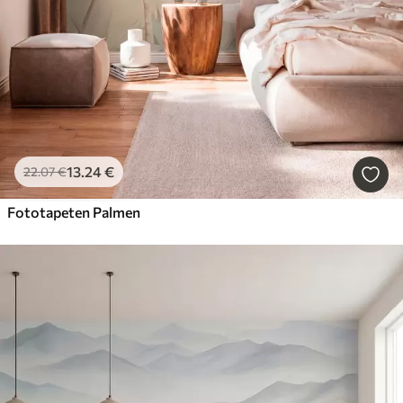
13
.24
€
22
.07
€
Fototapeten Palmen