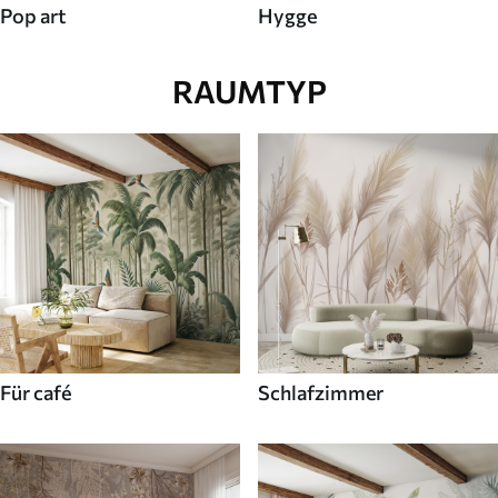
Pop art
Hygge
RAUMTYP
Für café
Schlafzimmer