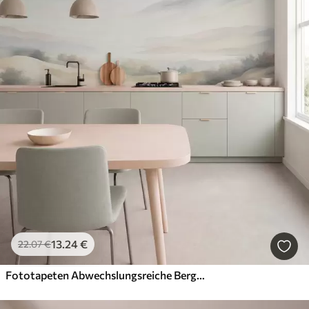
13
.24
€
22
.07
€
Fototapeten Abwechslungsreiche Berglandschaft