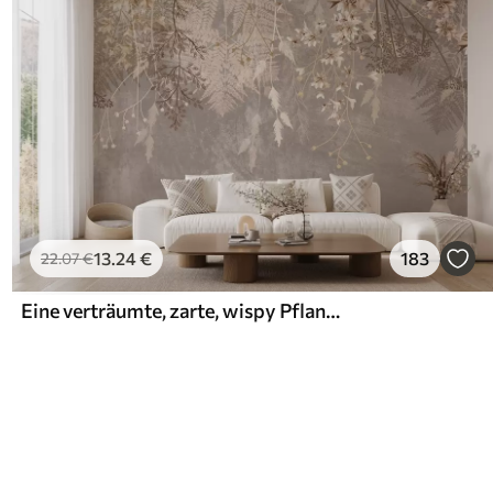
13
.24
€
183
22
.07
€
Eine verträumte, zarte, wispy Pflanzen, Ährchen und Blumen in braunen Pastellfarben vor einem dunstigen, strukturierten Hintergrund