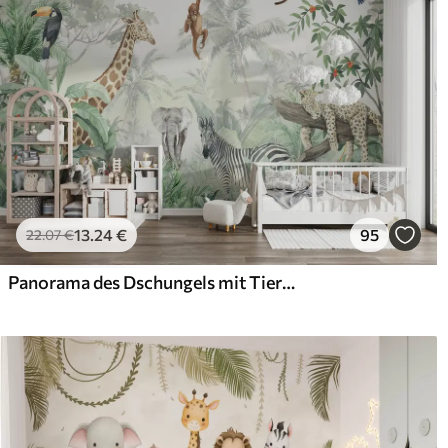
13
.24
€
95
22
.07
€
Panorama des Dschungels mit Tieren