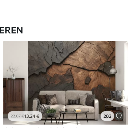
IEREN
13
.24
€
282
22
.07
€