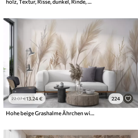
holz, Textur, Risse, dunkel, Rinde, Oberfläche
13
.24
€
224
22
.07
€
Hohe beige Grashalme Ährchen wiegen sich im Wind vor einem weichen, hellen Hintergrund