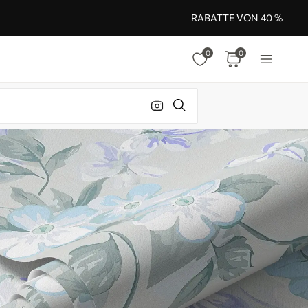
RABATTE VON 40 %
0
0