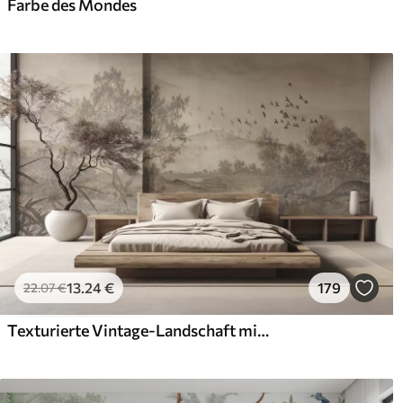
Farbe des Mondes
13
.24
€
179
22
.07
€
Texturierte Vintage-Landschaft mit einem Baum in der Nähe von Fluss und einem bewölkten Himmel, Natur Kunst in Sepia-Tönen