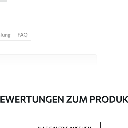
hlung
FAQ
igen Materialien, die für unterschiedliche
 sind. Weitere Informationen erhalten Sie
passungsprozesses.
EWERTUNGEN ZUM PRODU