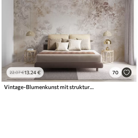
13
.24
€
70
22
.07
€
Vintage-Blumenkunst mit strukturierter Oberfläche, zarten Gartenblumen und Blattillustrationen im Zeichenstil, sanften Pastelltönen in Beige und Sepia