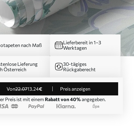
Lieferbereit in 1–3
otapeten nach Maß
Werktagen
tenlose Lieferung
30-tägiges
h Österreich
Rückgaberecht
von
22
.07
13
.24
€
Preis anzeigen
er Preis ist mit einem
Rabatt von 40%
angegeben.