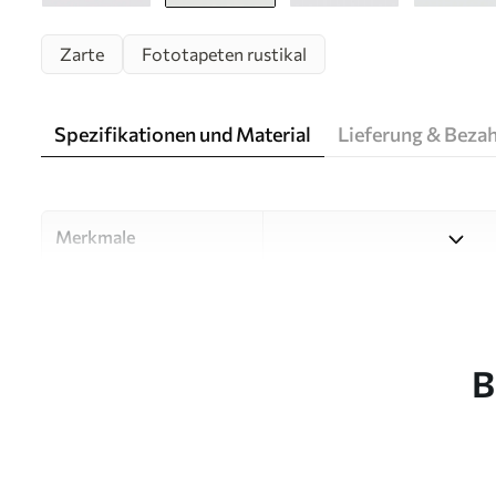
Zarte
Fototapeten rustikal
Spezifikationen und Material
Lieferung & Beza
Merkmale
Material
Wählen Sie aus drei hochwert
Räume und Budgets geeignet
unten oder während des An
B
Autor
Designstudio Uwalls
Artikel Nummer
u94295v1