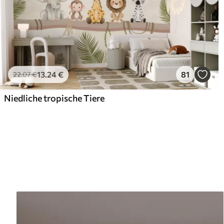
13
.24
€
81
22
.07
€
Niedliche tropische Tiere