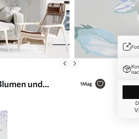
Fot
Kos
nac
Blumen und
1
Mag
D