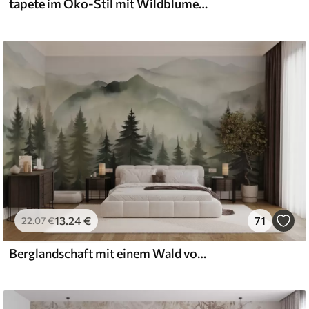
tapete im Öko-Stil mit Wildblumen und Pflanzen auf strukturiertem Hintergrund
13
.24
€
71
22
.07
€
Berglandschaft mit einem Wald von Kiefern und geschichteten Berge während der Morgendämmerung mit leichten Nebel Aquarell Nachahmung Kunst