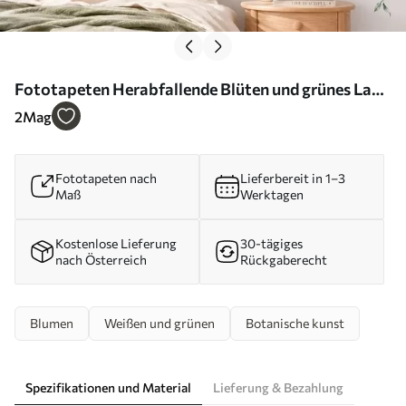
Fototapeten Herabfallende Blüten und grünes Laub
vor hellem Hintergrund N° w05736
2
Mag
Fototapeten nach
Lieferbereit in 1–3
Maß
Werktagen
Kostenlose Lieferung
30-tägiges
nach Österreich
Rückgaberecht
Blumen
Weißen und grünen
Botanische kunst
Spezifikationen und Material
Lieferung & Bezahlung