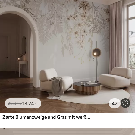
13
.24
€
42
22
.07
€
Zarte Blumenzweige und Gras mit weißen, grauen und beigen Blumen, die über einen hellen Hintergrund fallen