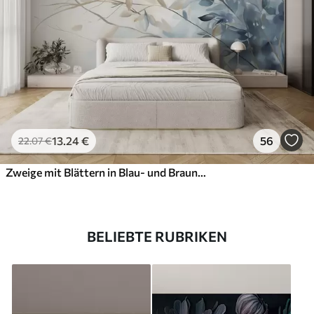
13
.24
€
56
22
.07
€
Zweige mit Blättern in Blau- und Brauntönen, heller Hintergrund, weich und zart, Aquarellstil
BELIEBTE RUBRIKEN