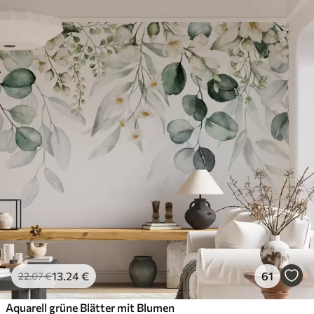
13
.24
€
61
22
.07
€
Aquarell grüne Blätter mit Blumen