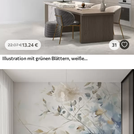
13
.24
€
31
22
.07
€
Illustration mit grünen Blättern, weißen Blüten, Pfingstrose und Zweigen