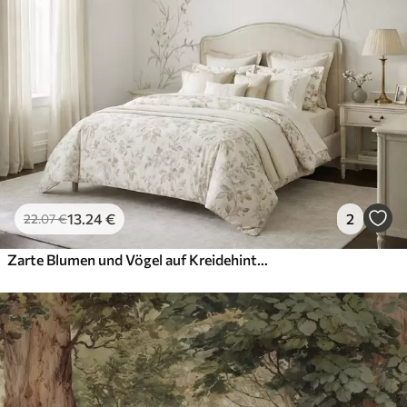
13
.24
€
2
22
.07
€
Zarte Blumen und Vögel auf Kreidehintergrund