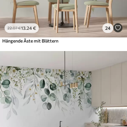
13
.24
€
24
22
.07
€
Hängende Äste mit Blättern