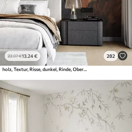
Premium-Vinyl
65
.00
39
.00
€
/m²
Peel and Stick
81
.67
49
.00
€
/m²
13
.24
€
282
22
.07
€
holz, Textur, Risse, dunkel, Rinde, Oberfläche