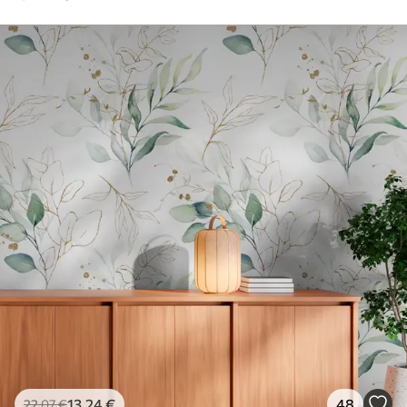
13
.24
€
48
22
.07
€