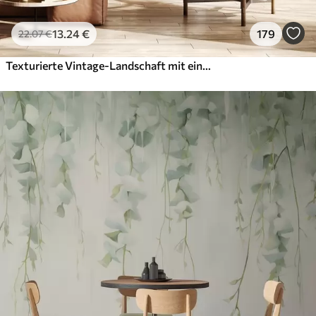
13
.24
€
179
22
.07
€
Texturierte Vintage-Landschaft mit einem Baum in der Nähe von Fluss und einem bewölkten Himmel, Natur Kunst in Sepia-Tönen