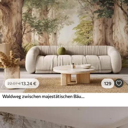
13
.24
€
129
22
.07
€
Waldweg zwischen majestätischen Bäumen im Aquarellstil