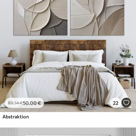
✓
Umweltfreundlich
50
.00
€
22
83
.34
€
Abstraktion