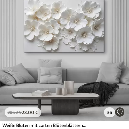
23
.00
€
36
38
.33
€
Weiße Blüten mit zarten Blütenblättern, angeordnet in einem wunderschönen Blumenmuster vor einem hellen Hintergrund