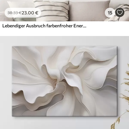
23
.00
€
15
38
.33
€
Lebendiger Ausbruch farbenfroher Energie