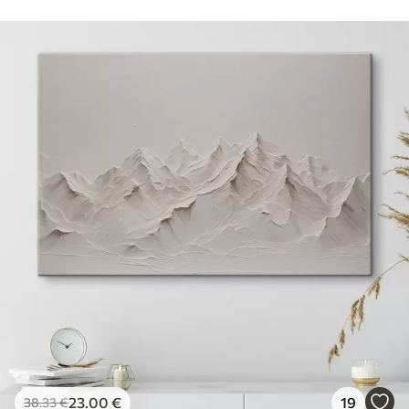
23
.00
€
19
38
.33
€