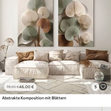
46
.00
€
5
76
.66
€
Abstrakte Komposition mit Blättern