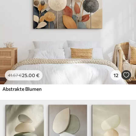
25
.00
€
12
41
.67
€
Abstrakte Blumen