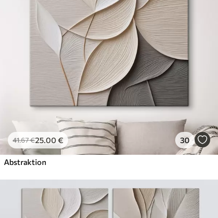
✗
Leinwandähnliche Oberfläche
✗
Umweltfreundlich
Künstliche Leinwand
Von
29
.00
€
✓
Lebendige, satte Farben
✓
Lichtecht
✓
Sichere, geruchlose Tinten
✓
Leinwandähnliche Oberfläche
✗
Umweltfreundlich
25
.00
€
30
41
.67
€
Öko-Premium
Von
36
.00
€
Abstraktion
✓
Lebendige, satte Farben
✓
Lichtecht
✓
Sichere, geruchlose Tinten
✓
Leinwandähnliche Oberfläche