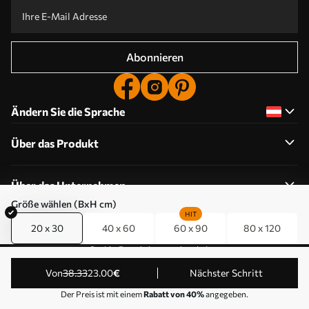
Abonnieren
Ändern Sie die Sprache
Über das Produkt
Über das Unternehmen
Größe wählen (BxH cm)
HIT
20 x 30
40 x 60
60 x 90
80 x 120
Cookie-Berechtigungen bearbeiten
© 2011-2026 Uwalls . Alle Rechte vorbehalten. Betrieben
von
38
.33
23
.00
€
Nächster Schritt
von KLW Sp. z o.o. VAT ID: PL9223057591.
Der Preis ist mit einem
Rabatt von 40%
angegeben.