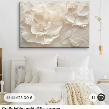
23
.00
€
11
38
.33
€
Große luftige weiße Pfingstrosen