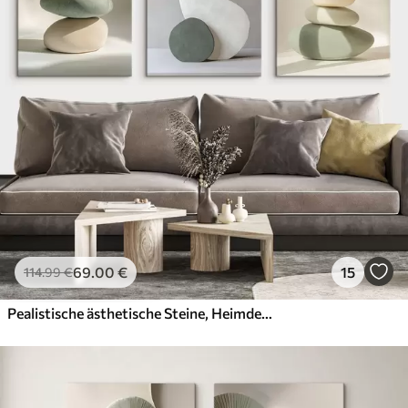
69
.00
€
15
114
.99
€
Pealistische ästhetische Steine, Heimdekoration, natürliche Beleuchtung