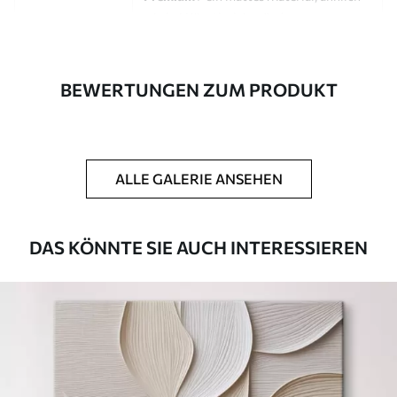
wie bei Künstlerleinwänden.
Eco-Premium
- hochwertige Leinwand
aus 100 % Baumwolle.
BEWERTUNGEN ZUM PRODUKT
Autor
UWALLS
Artikel Nummer
s47060
ALLE GALERIE ANSEHEN
Zusätzlich
Sie können eine Lackschicht hinzufügen.
Verfügbare Materialien
DAS KÖNNTE SIE AUCH INTERESSIEREN
Kunststoffgewebe
Von
23
.00
€
✓
Lebendige, satte Farben
✓
Lichtecht
✓
Sichere, geruchlose Tinten