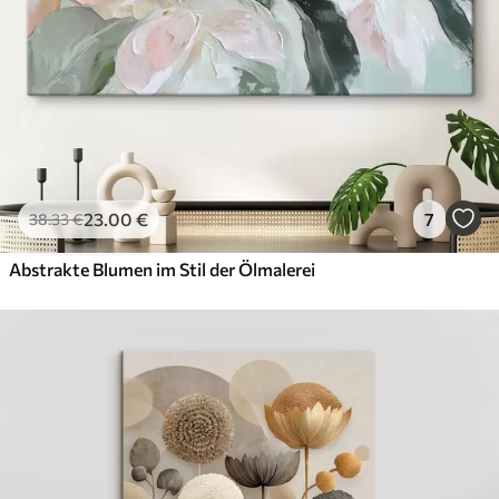
23
.00
€
7
38
.33
€
Abstrakte Blumen im Stil der Ölmalerei