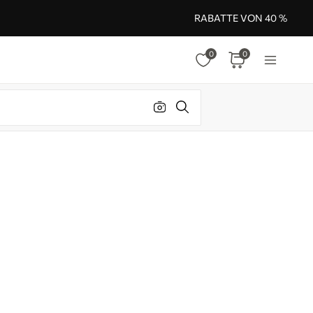
RABATTE VON 40 %
0
0