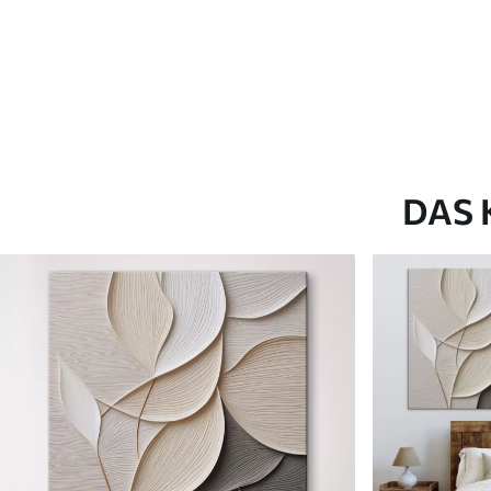
Artikel Nummer
s46915
Zusätzlich
Sie können eine Lackschicht
Verfügbare Materialien
DAS 
Kunststoffgewebe
Künstliche Leinwa
Von
23
.00
€
Von
29
.00
€
✓
✓
Lebendige, satte Farben
Lebendige, satte Farb
✓
✓
Lichtecht
Lichtecht
✓
✓
Sichere, geruchlose Tinten
Sichere, geruchlose T
✗
✓
Leinwandähnliche Oberfläche
Leinwandähnliche Obe
✗
✗
Umweltfreundlich
Umweltfreundlich