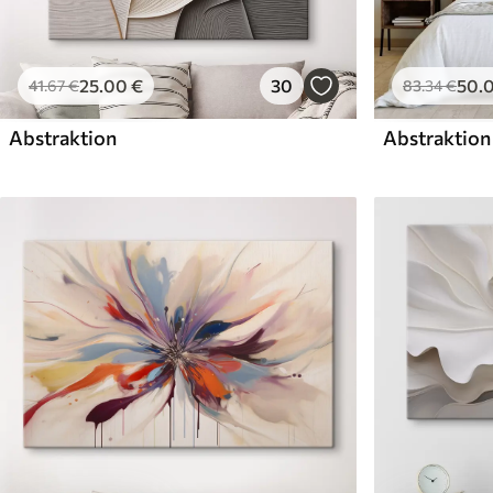
25
.00
€
30
50
.
41
.67
€
83
.34
€
Abstraktion
Abstraktion