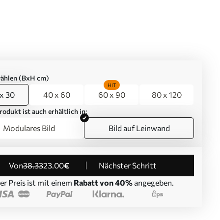
ählen (BxH cm)
HIT
x 30
40 x 60
60 x 90
80 x 120
rodukt ist auch erhältlich in:
Modulares Bild
Bild auf Leinwand
von
38
.33
23
.00
€
Nächster Schritt
er Preis ist mit einem
Rabatt von 40%
angegeben.