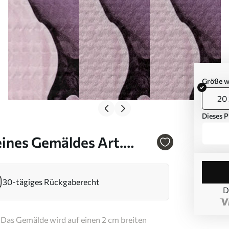
Größe w
20 
Dieses P
ines Gemäldes Art.
30-tägiges Rückgaberecht
D
Das Gemälde wird auf einen 2 cm breiten