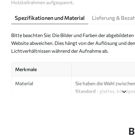
Holzkeilrahmen aufgespannt.
Spezifikationen und Material
Lieferung & Beza
Bitte beachten Sie: Die Bilder und Farben der abgebildeten 
Website abweichen. Dies hängt von der Auflösung und den
Lichtverhältnissen während der Aufnahme ab.
Merkmale
Material
Sie haben die Wahl zwischen 
Standard
- glattes, körnige
Oberfläche.
Premium
- ein mattes Mater
Eco-Premium
- hochwertig
B
Autor
UWALLS