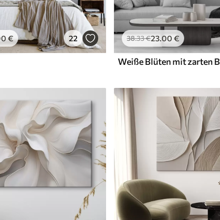
00
€
22
23
.00
€
38
.33
€