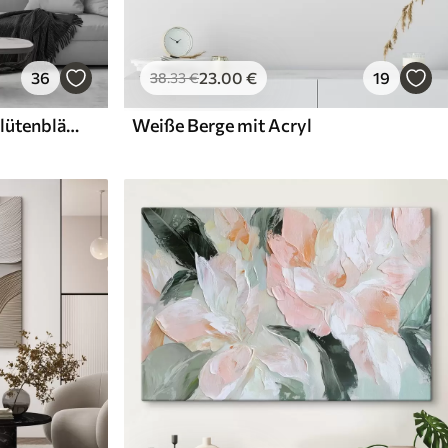
36
23
.00
€
19
38
.33
€
Weiße Blüten mit zarten Blütenblättern, angeordnet in einem wunderschönen Blumenmuster vor einem hellen Hintergrund
Weiße Berge mit Acryl