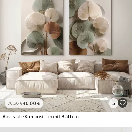
46
.00
€
5
76
.66
€
Abstrakte Komposition mit Blättern