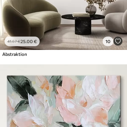
25
.00
€
10
41
.67
€
Abstraktion