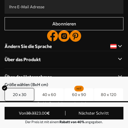
Abonnieren
Ändern Sie die Sprache
Über das Produkt
Über das Unternehmen
Größe wählen (BxH cm)
HIT
20 x 30
40 x 60
60 x 90
80 x 120
Cookie-Berechtigungen bearbeiten
© 2011-2026 Uwalls . Alle Rechte vorbehalten. Betrieben
von
38
.33
23
.00
€
Nächster Schritt
von KLW Sp. z o.o. VAT ID: PL9223057591.
Der Preis ist mit einem
Rabatt von 40%
angegeben.