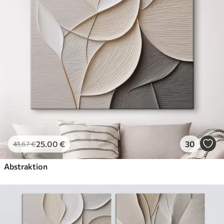
✗
Leinwandähnliche Oberfläche
✗
Umweltfreundlich
Künstliche Leinwand
Von
29
.00
€
✓
Lebendige, satte Farben
✓
Lichtecht
✓
Sichere, geruchlose Tinten
✓
Leinwandähnliche Oberfläche
✗
Umweltfreundlich
25
.00
€
30
41
.67
€
Öko-Premium
Von
36
.00
€
Abstraktion
✓
Lebendige, satte Farben
✓
Lichtecht
✓
Sichere, geruchlose Tinten
✓
Leinwandähnliche Oberfläche