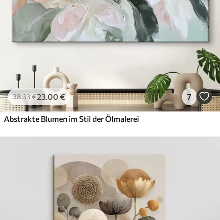
23
.00
€
7
38
.33
€
Abstrakte Blumen im Stil der Ölmalerei