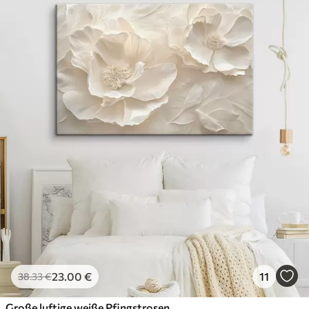
23
.00
€
11
38
.33
€
Große luftige weiße Pfingstrosen