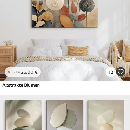
25
.00
€
12
41
.67
€
Abstrakte Blumen