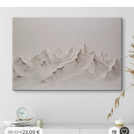
23
.00
€
19
38
.33
€