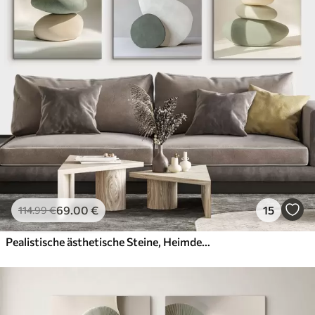
69
.00
€
15
114
.99
€
Pealistische ästhetische Steine, Heimdekoration, natürliche Beleuchtung