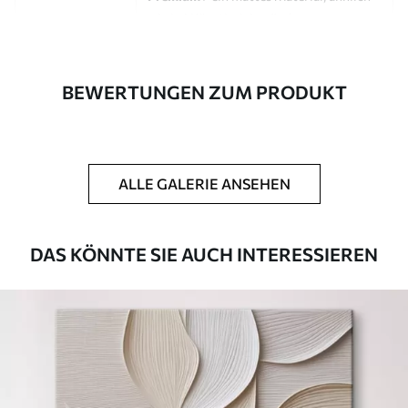
wie bei Künstlerleinwänden.
Eco-Premium
- hochwertige Leinwand
aus 100 % Baumwolle.
BEWERTUNGEN ZUM PRODUKT
Autor
UWALLS
Artikel Nummer
s46871
ALLE GALERIE ANSEHEN
Zusätzlich
Sie können eine Lackschicht hinzufügen.
Verfügbare Materialien
DAS KÖNNTE SIE AUCH INTERESSIEREN
Kunststoffgewebe
Von
23
.00
€
✓
Lebendige, satte Farben
✓
Lichtecht
✓
Sichere, geruchlose Tinten