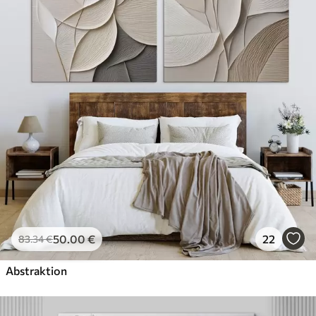
✓
Umweltfreundlich
50
.00
€
22
83
.34
€
Abstraktion