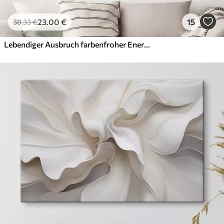
23
.00
€
15
38
.33
€
Lebendiger Ausbruch farbenfroher Energie