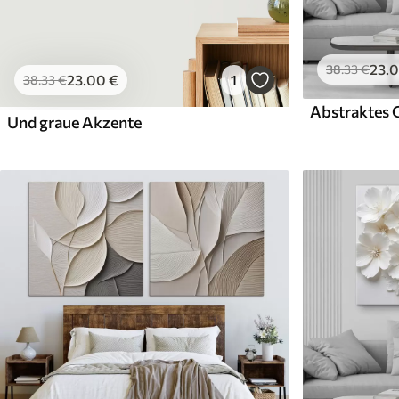
23
.
38
.33
€
23
.00
€
1
38
.33
€
Und graue Akzente