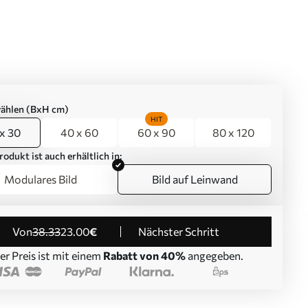
ählen (BxH cm)
HIT
x 30
40 x 60
60 x 90
80 x 120
rodukt ist auch erhältlich in:
Modulares Bild
Bild auf Leinwand
von
38
.33
23
.00
€
Nächster Schritt
er Preis ist mit einem
Rabatt von 40%
angegeben.