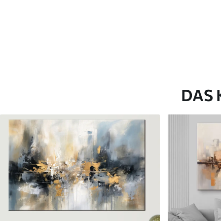
Artikel Nummer
s46826
Zusätzlich
Sie können eine Lackschicht
Verfügbare Materialien
DAS 
Kunststoffgewebe
Künstliche Leinwa
Von
23
.00
€
Von
29
.00
€
✓
✓
Lebendige, satte Farben
Lebendige, satte Farb
✓
✓
Lichtecht
Lichtecht
✓
✓
Sichere, geruchlose Tinten
Sichere, geruchlose T
✗
✓
Leinwandähnliche Oberfläche
Leinwandähnliche Obe
✗
✗
Umweltfreundlich
Umweltfreundlich