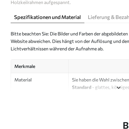
Holzkeilrahmen aufgespannt.
Spezifikationen und Material
Lieferung & Beza
Bitte beachten Sie: Die Bilder und Farben der abgebildeten 
Website abweichen. Dies hängt von der Auflösung und den
Lichtverhältnissen während der Aufnahme ab.
Merkmale
Material
Sie haben die Wahl zwischen 
Standard
- glattes, körnige
Oberfläche.
Premium
- ein mattes Mater
Eco-Premium
- hochwertig
B
Autor
UWALLS