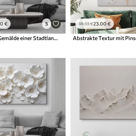
00
€
5
23
.00
€
38
.33
€
Abstraktes Gemälde einer Stadtlandschaft mit hohen Gebäuden in Braun-, Grau- und Weißtönen, die sich im Wasser spiegeln
Abstrakte Textur mit Pins