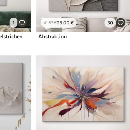
1
25
.00
€
30
41
.67
€
elstrichen
Abstraktion