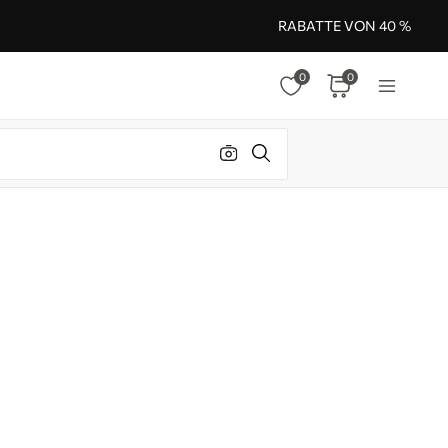
RABATTE VON 40 %
0
0