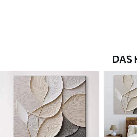
Artikel Nummer
s46803
Zusätzlich
Sie können eine Lackschicht
Verfügbare Materialien
DAS 
Kunststoffgewebe
Künstliche Leinwa
Von
23
.00
€
Von
29
.00
€
✓
✓
Lebendige, satte Farben
Lebendige, satte Farb
✓
✓
Lichtecht
Lichtecht
✓
✓
Sichere, geruchlose Tinten
Sichere, geruchlose T
✗
✓
Leinwandähnliche Oberfläche
Leinwandähnliche Obe
✗
✗
Umweltfreundlich
Umweltfreundlich