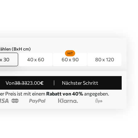
ählen (BxH cm)
HIT
x 30
40 x 60
60 x 90
80 x 120
von
38
.33
23
.00
€
Nächster Schritt
er Preis ist mit einem
Rabatt von 40%
angegeben.