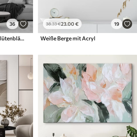
36
23
.00
€
19
38
.33
€
Weiße Blüten mit zarten Blütenblättern, angeordnet in einem wunderschönen Blumenmuster vor einem hellen Hintergrund
Weiße Berge mit Acryl