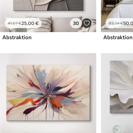
25
.00
€
30
50
.
41
.67
€
83
.34
€
Abstraktion
Abstraktion