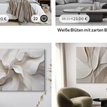
00
€
22
23
.00
€
38
.33
€