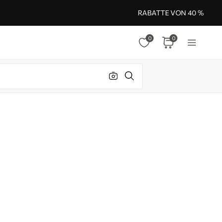
RABATTE VON 40 %
0
0