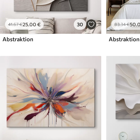
25
.00
€
30
50
.
41
.67
€
83
.34
€
Abstraktion
Abstraktion