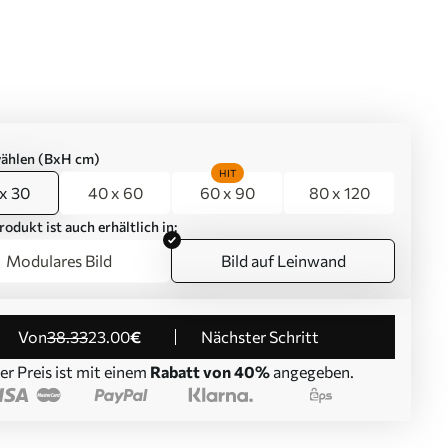
ählen (BxH cm)
HIT
x 30
40 x 60
60 x 90
80 x 120
rodukt ist auch erhältlich in:
Modulares Bild
Bild auf Leinwand
von
38
.33
23
.00
€
Nächster Schritt
er Preis ist mit einem
Rabatt von 40%
angegeben.