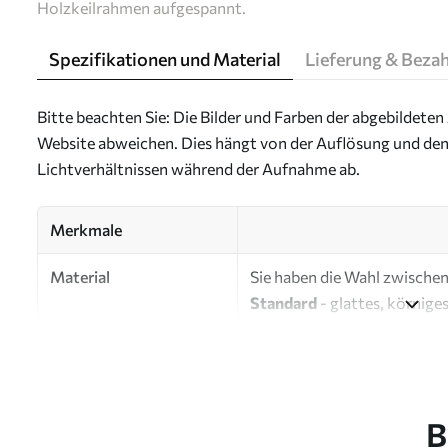
Holzkeilrahmen aufgespannt.
Spezifikationen und Material
Lieferung & Beza
Bitte beachten Sie: Die Bilder und Farben der abgebildeten 
Website abweichen. Dies hängt von der Auflösung und den
Lichtverhältnissen während der Aufnahme ab.
Merkmale
Material
Sie haben die Wahl zwischen 
Standard
- glattes, körnige
Oberfläche.
Premium
- ein mattes Mater
Eco-Premium
- hochwertig
B
Autor
UWALLS