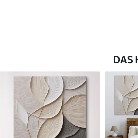
Artikel Nummer
s46780
Zusätzlich
Sie können eine Lackschicht
Verfügbare Materialien
DAS 
Kunststoffgewebe
Künstliche Leinwa
Von
23
.00
€
Von
29
.00
€
✓
✓
Lebendige, satte Farben
Lebendige, satte Farb
✓
✓
Lichtecht
Lichtecht
✓
✓
Sichere, geruchlose Tinten
Sichere, geruchlose T
✗
✓
Leinwandähnliche Oberfläche
Leinwandähnliche Obe
✗
✗
Umweltfreundlich
Umweltfreundlich