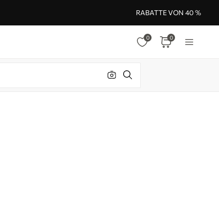
RABATTE VON 40 %
0
0