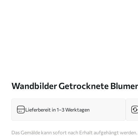
Wandbilder Getrocknete Blumen 
s46780
Lieferbereit in 1–3 Werktagen
Das Gemälde kann sofort nach Erhalt aufgehängt werden. 