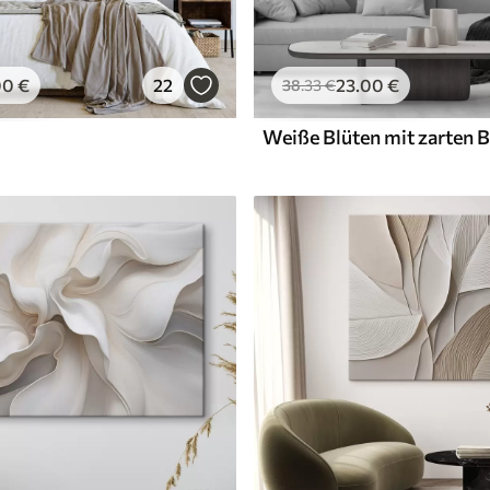
00
€
22
23
.00
€
38
.33
€