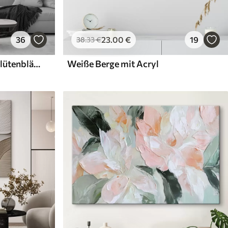
36
23
.00
€
19
38
.33
€
Weiße Blüten mit zarten Blütenblättern, angeordnet in einem wunderschönen Blumenmuster vor einem hellen Hintergrund
Weiße Berge mit Acryl