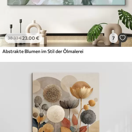
23
.00
€
7
38
.33
€
Abstrakte Blumen im Stil der Ölmalerei