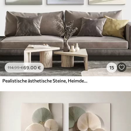
69
.00
€
15
114
.99
€
Pealistische ästhetische Steine, Heimdekoration, natürliche Beleuchtung