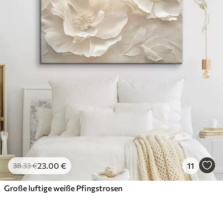
23
.00
€
11
38
.33
€
Große luftige weiße Pfingstrosen