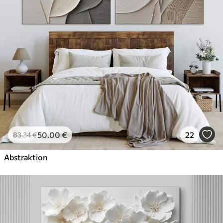
50
.00
€
22
83
.34
€
Abstraktion