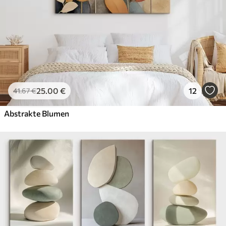
25
.00
€
12
41
.67
€
Abstrakte Blumen