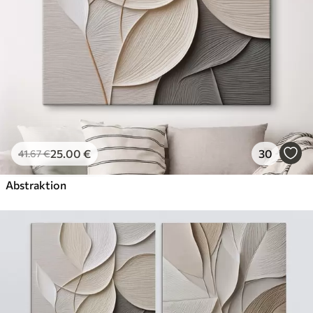
Künstliche Leinwand
Von
29
.00
€
✓
Lebendige, satte Farben
✓
Lichtecht
✓
Sichere, geruchlose Tinten
✓
Leinwandähnliche Oberfläche
✗
Umweltfreundlich
25
.00
€
30
41
.67
€
Öko-Premium
Von
36
.00
€
Abstraktion
✓
Lebendige, satte Farben
✓
Lichtecht
✓
Sichere, geruchlose Tinten
✓
Leinwandähnliche Oberfläche
✓
Umweltfreundlich