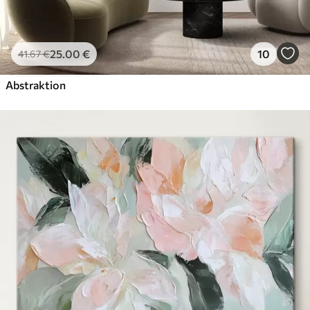
25
.00
€
10
41
.67
€
Abstraktion