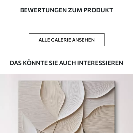
BEWERTUNGEN ZUM PRODUKT
Autor
UWALLS
Artikel Nummer
s46729
ALLE GALERIE ANSEHEN
Zusätzlich
Sie können eine Lackschicht hinzufügen.
Verfügbare Materialien
DAS KÖNNTE SIE AUCH INTERESSIEREN
Kunststoffgewebe
Von
23
.00
€
✓
Lebendige, satte Farben
✓
Lichtecht
✓
Sichere, geruchlose Tinten
✗
Leinwandähnliche Oberfläche
✗
Umweltfreundlich