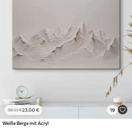
23
.00
€
19
38
.33
€
Weiße Berge mit Acryl