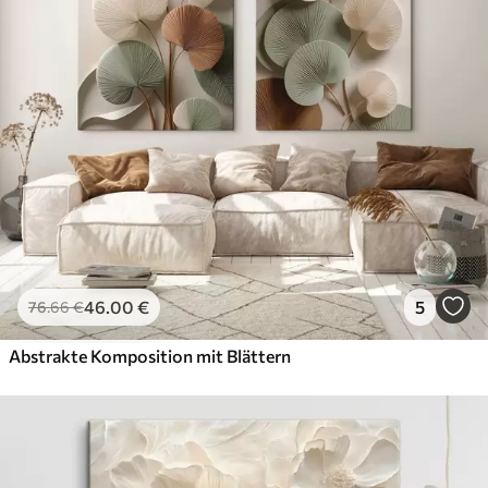
46
.00
€
5
76
.66
€
Abstrakte Komposition mit Blättern