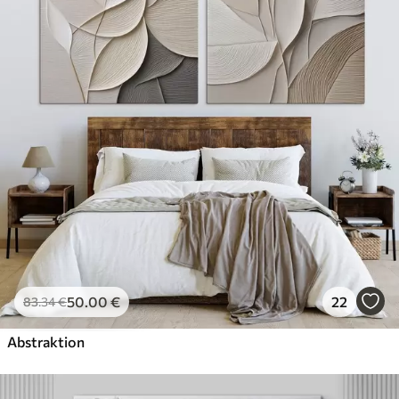
✓
Umweltfreundlich
50
.00
€
22
83
.34
€
Abstraktion