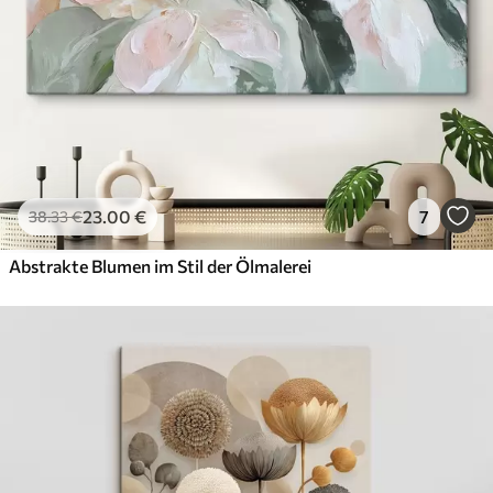
23
.00
€
7
38
.33
€
Abstrakte Blumen im Stil der Ölmalerei