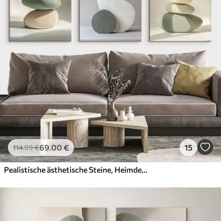
69
.00
€
15
114
.99
€
Pealistische ästhetische Steine, Heimdekoration, natürliche Beleuchtung