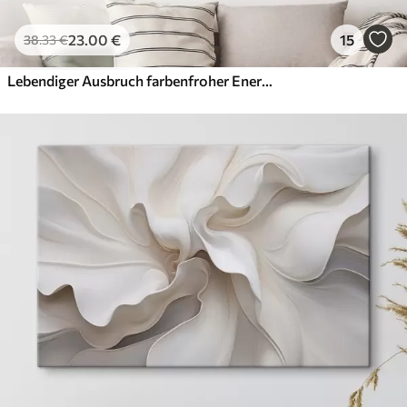
23
.00
€
15
38
.33
€
Lebendiger Ausbruch farbenfroher Energie