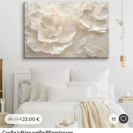
23
.00
€
11
38
.33
€
Große luftige weiße Pfingstrosen