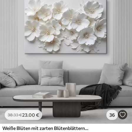
23
.00
€
36
38
.33
€
Weiße Blüten mit zarten Blütenblättern, angeordnet in einem wunderschönen Blumenmuster vor einem hellen Hintergrund