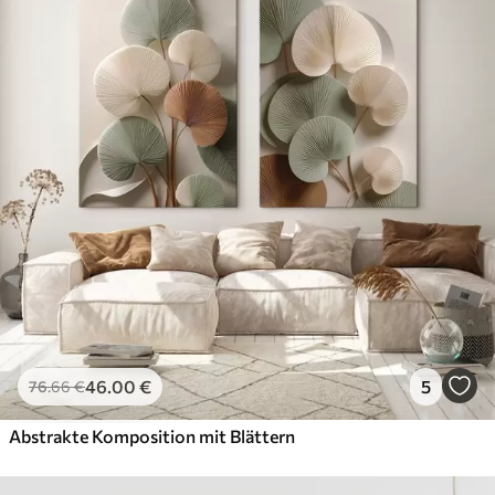
46
.00
€
5
76
.66
€
Abstrakte Komposition mit Blättern