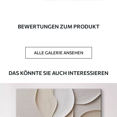
wie bei Künstlerleinwänden.
Eco-Premium
- hochwertige Leinwand
aus 100 % Baumwolle.
BEWERTUNGEN ZUM PRODUKT
Autor
UWALLS
Artikel Nummer
s46701
ALLE GALERIE ANSEHEN
Zusätzlich
Sie können eine Lackschicht hinzufügen.
Verfügbare Materialien
DAS KÖNNTE SIE AUCH INTERESSIEREN
Kunststoffgewebe
Von
23
.00
€
✓
Lebendige, satte Farben
✓
Lichtecht
✓
Sichere, geruchlose Tinten