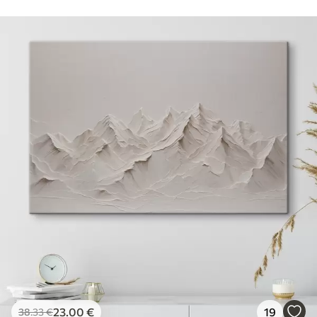
23
.00
€
19
38
.33
€