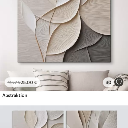
✗
Leinwandähnliche Oberfläche
✗
Umweltfreundlich
Künstliche Leinwand
Von
29
.00
€
✓
Lebendige, satte Farben
✓
Lichtecht
✓
Sichere, geruchlose Tinten
✓
Leinwandähnliche Oberfläche
✗
Umweltfreundlich
25
.00
€
30
41
.67
€
Öko-Premium
Von
36
.00
€
Abstraktion
✓
Lebendige, satte Farben
✓
Lichtecht
✓
Sichere, geruchlose Tinten
✓
Leinwandähnliche Oberfläche