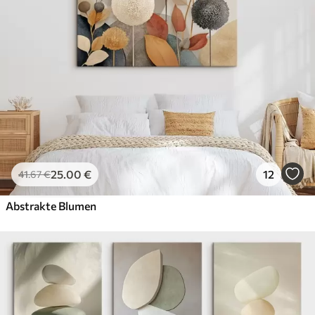
25
.00
€
12
41
.67
€
Abstrakte Blumen