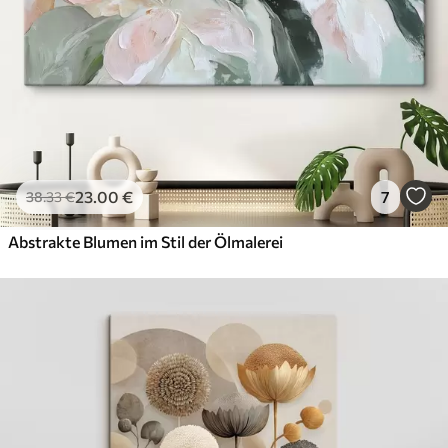
23
.00
€
7
38
.33
€
Abstrakte Blumen im Stil der Ölmalerei