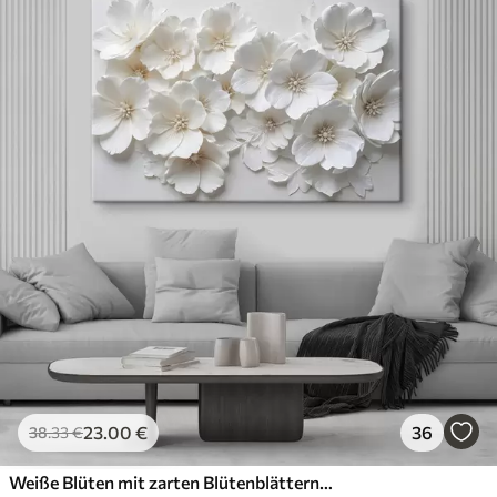
23
.00
€
36
38
.33
€
Weiße Blüten mit zarten Blütenblättern, angeordnet in einem wunderschönen Blumenmuster vor einem hellen Hintergrund