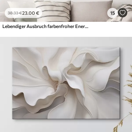
23
.00
€
15
38
.33
€
Lebendiger Ausbruch farbenfroher Energie