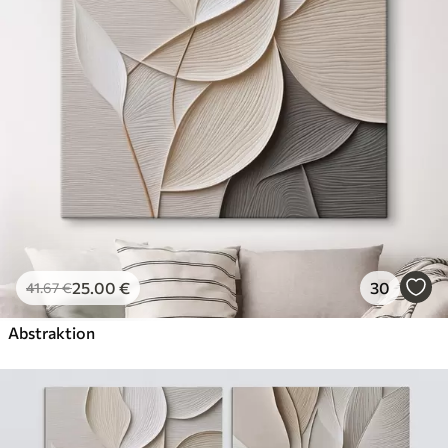
✗
Leinwandähnliche Oberfläche
✗
Umweltfreundlich
Künstliche Leinwand
Von
29
.00
€
✓
Lebendige, satte Farben
✓
Lichtecht
✓
Sichere, geruchlose Tinten
✓
Leinwandähnliche Oberfläche
✗
Umweltfreundlich
25
.00
€
30
41
.67
€
Öko-Premium
Von
36
.00
€
Abstraktion
✓
Lebendige, satte Farben
✓
Lichtecht
✓
Sichere, geruchlose Tinten
✓
Leinwandähnliche Oberfläche