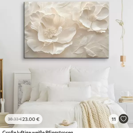
23
.00
€
11
38
.33
€
Große luftige weiße Pfingstrosen