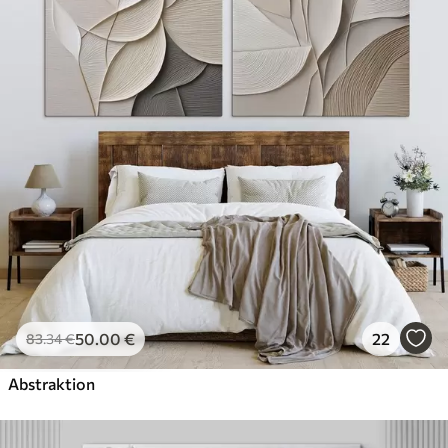
✓
Umweltfreundlich
50
.00
€
22
83
.34
€
Abstraktion