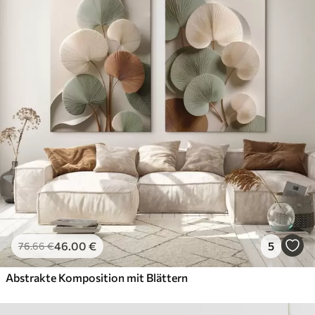
46
.00
€
5
76
.66
€
Abstrakte Komposition mit Blättern