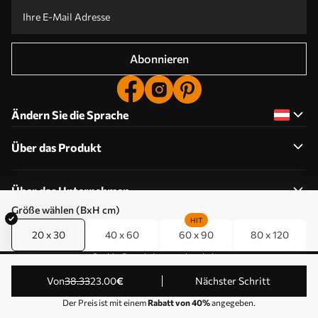
Abonnieren
Ändern Sie die Sprache
Über das Produkt
Über das Unternehmen
Größe wählen (BxH cm)
HIT
20 x 30
40 x 60
60 x 90
80 x 120
Cookie-Berechtigungen bearbeiten
© 2011-2026 Uwalls . Alle Rechte vorbehalten. Betrieben
von
38
.33
23
.00
€
Nächster Schritt
von KLW Sp. z o.o. VAT ID: PL9223057591.
Der Preis ist mit einem
Rabatt von 40%
angegeben.