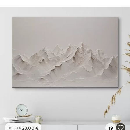
23
.00
€
19
38
.33
€