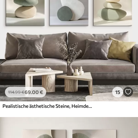
69
.00
€
15
114
.99
€
Pealistische ästhetische Steine, Heimdekoration, natürliche Beleuchtung