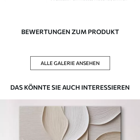
wie bei Künstlerleinwänden.
Eco-Premium
- hochwertige Leinwand
aus 100 % Baumwolle.
BEWERTUNGEN ZUM PRODUKT
Autor
UWALLS
Artikel Nummer
s46617
ALLE GALERIE ANSEHEN
Zusätzlich
Sie können eine Lackschicht hinzufügen.
Verfügbare Materialien
DAS KÖNNTE SIE AUCH INTERESSIEREN
Kunststoffgewebe
Von
23
.00
€
✓
Lebendige, satte Farben
✓
Lichtecht
✓
Sichere, geruchlose Tinten