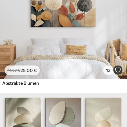
25
.00
€
12
41
.67
€
Abstrakte Blumen