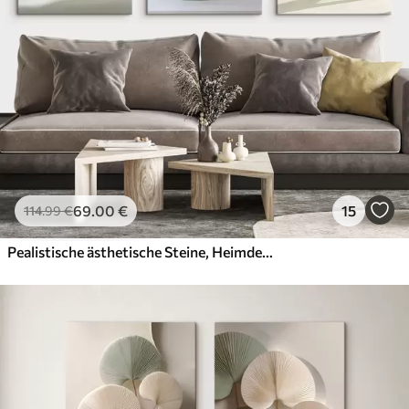
69
.00
€
15
114
.99
€
Pealistische ästhetische Steine, Heimdekoration, natürliche Beleuchtung