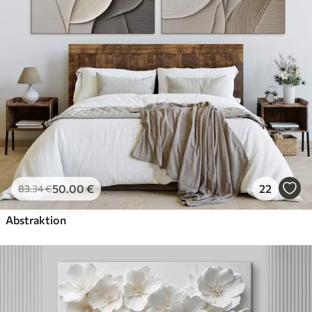
50
.00
€
22
83
.34
€
Abstraktion