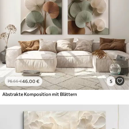
46
.00
€
5
76
.66
€
Abstrakte Komposition mit Blättern