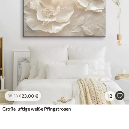
23
.00
€
12
38
.33
€
Große luftige weiße Pfingstrosen