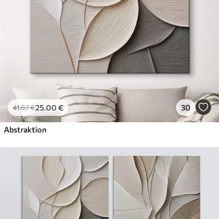
Künstliche Leinwand
Von
29
.00
€
✓
Lebendige, satte Farben
✓
Lichtecht
✓
Sichere, geruchlose Tinten
✓
Leinwandähnliche Oberfläche
✗
Umweltfreundlich
25
.00
€
30
41
.67
€
Öko-Premium
Von
36
.00
€
Abstraktion
✓
Lebendige, satte Farben
✓
Lichtecht
✓
Sichere, geruchlose Tinten
✓
Leinwandähnliche Oberfläche
✓
Umweltfreundlich