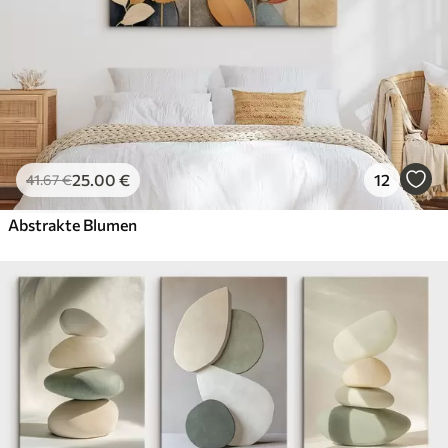
25
.00
€
12
41
.67
€
Abstrakte Blumen