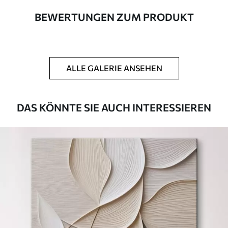
BEWERTUNGEN ZUM PRODUKT
Autor
UWALLS
Artikel Nummer
s46557
ALLE GALERIE ANSEHEN
Zusätzlich
Sie können eine Lackschicht hinzufügen.
Verfügbare Materialien
DAS KÖNNTE SIE AUCH INTERESSIEREN
Kunststoffgewebe
Von
23
.00
€
✓
Lebendige, satte Farben
✓
Lichtecht
✓
Sichere, geruchlose Tinten
✗
Leinwandähnliche Oberfläche
✗
Umweltfreundlich