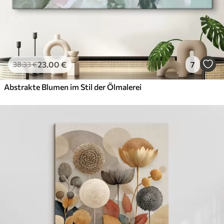
23
.00
€
7
38
.33
€
Abstrakte Blumen im Stil der Ölmalerei