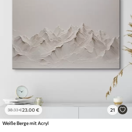
23
.00
€
21
38
.33
€
Weiße Berge mit Acryl