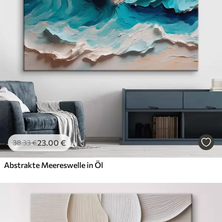
✗
Leinwandähnliche Oberfläche
✗
Umweltfreundlich
Künstliche Leinwand
Von
29
.00
€
✓
Lebendige, satte Farben
✓
Lichtecht
✓
Sichere, geruchlose Tinten
✓
Leinwandähnliche Oberfläche
✗
Umweltfreundlich
23
.00
€
38
.33
€
Öko-Premium
Von
36
.00
€
Abstrakte Meereswelle in Öl
✓
Lebendige, satte Farben
✓
Lichtecht
✓
Sichere, geruchlose Tinten
✓
Leinwandähnliche Oberfläche