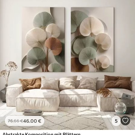
46
.00
€
5
76
.66
€
Abstrakte Komposition mit Blättern