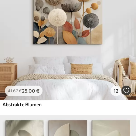
25
.00
€
12
41
.67
€
Abstrakte Blumen