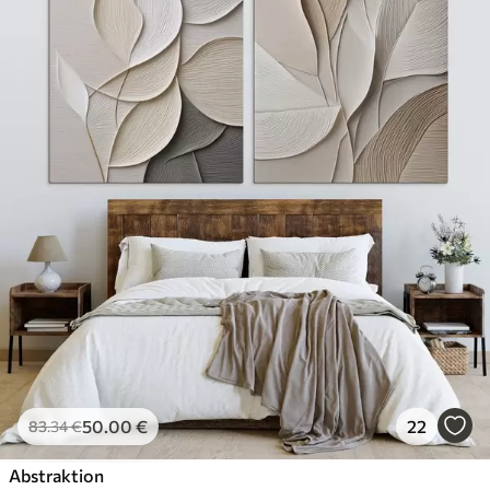
50
.00
€
22
83
.34
€
Abstraktion