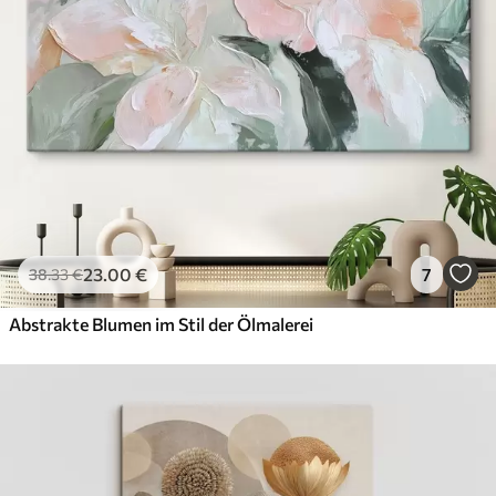
23
.00
€
7
38
.33
€
Abstrakte Blumen im Stil der Ölmalerei