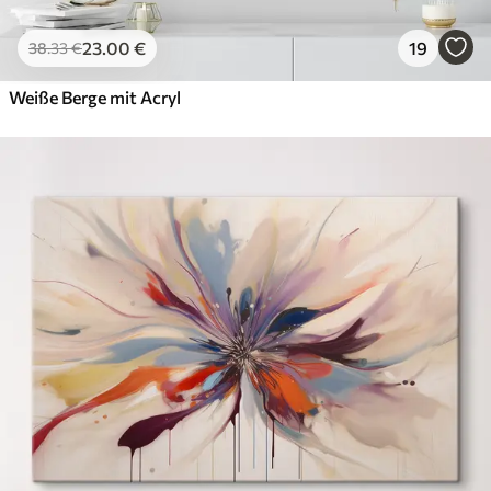
23
.00
€
19
38
.33
€
Weiße Berge mit Acryl