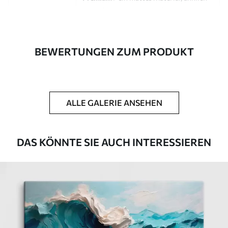
wie bei Künstlerleinwänden.
Eco-Premium
- hochwertige Leinwand
aus 100 % Baumwolle.
BEWERTUNGEN ZUM PRODUKT
Autor
UWALLS
Artikel Nummer
s46545
ALLE GALERIE ANSEHEN
Zusätzlich
Sie können eine Lackschicht hinzufügen.
Verfügbare Materialien
DAS KÖNNTE SIE AUCH INTERESSIEREN
Kunststoffgewebe
Von
23
.00
€
✓
Lebendige, satte Farben
✓
Lichtecht
✓
Sichere, geruchlose Tinten