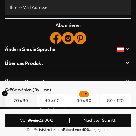
Abonnieren
Ändern Sie die Sprache
Über das Produkt
Über das Unternehmen
Größe wählen (BxH cm)
HIT
20 x 30
40 x 60
60 x 90
80 x 120
Cookie-Berechtigungen bearbeiten
© 2011-2026 Uwalls . Alle Rechte vorbehalten. Betrieben
von
38
.33
23
.00
€
Nächster Schritt
von KLW Sp. z o.o. VAT ID: PL9223057591.
Der Preis ist mit einem
Rabatt von 40%
angegeben.