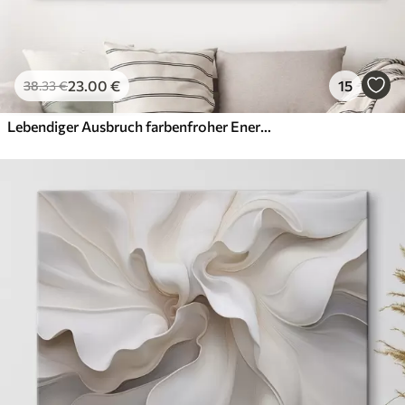
23
.00
€
15
38
.33
€
Lebendiger Ausbruch farbenfroher Energie