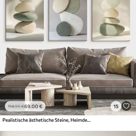
69
.00
€
15
114
.99
€
Pealistische ästhetische Steine, Heimdekoration, natürliche Beleuchtung