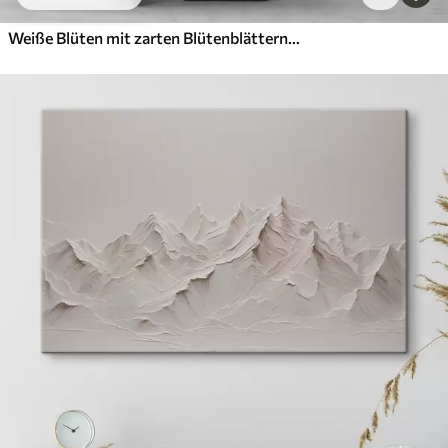
Weiße Blüten mit zarten Blütenblättern, angeordnet in einem wunderschönen Blumenmuster vor einem hellen Hintergrund