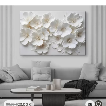
23
.00
€
36
38
.33
€