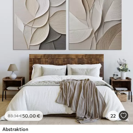
50
.00
€
22
83
.34
€
Abstraktion