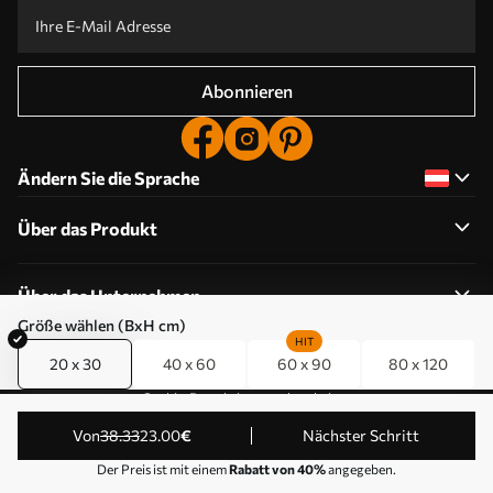
Abonnieren
Ändern Sie die Sprache
Über das Produkt
Über das Unternehmen
Größe wählen (BxH cm)
HIT
20 x 30
40 x 60
60 x 90
80 x 120
Cookie-Berechtigungen bearbeiten
© 2011-2026 Uwalls . Alle Rechte vorbehalten. Betrieben
von
38
.33
23
.00
€
Nächster Schritt
von KLW Sp. z o.o. VAT ID: PL9223057591.
Der Preis ist mit einem
Rabatt von 40%
angegeben.