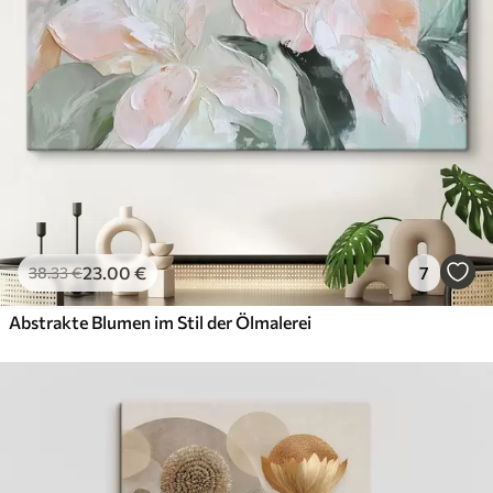
23
.00
€
7
38
.33
€
Abstrakte Blumen im Stil der Ölmalerei