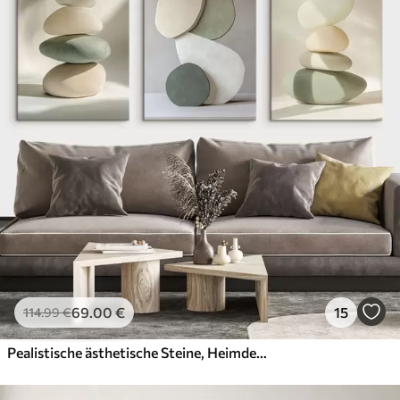
69
.00
€
15
114
.99
€
Pealistische ästhetische Steine, Heimdekoration, natürliche Beleuchtung