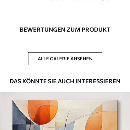
wie bei Künstlerleinwänden.
Eco-Premium
- hochwertige Leinwand
aus 100 % Baumwolle.
BEWERTUNGEN ZUM PRODUKT
Autor
UWALLS
Artikel Nummer
s46534
ALLE GALERIE ANSEHEN
Zusätzlich
Sie können eine Lackschicht hinzufügen.
Verfügbare Materialien
DAS KÖNNTE SIE AUCH INTERESSIEREN
Kunststoffgewebe
Von
23
.00
€
✓
Lebendige, satte Farben
✓
Lichtecht
✓
Sichere, geruchlose Tinten