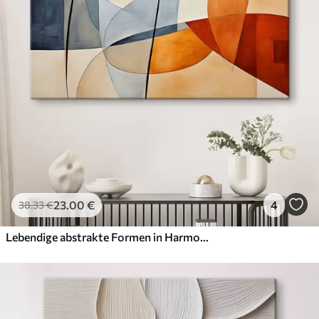
✗
Leinwandähnliche Oberfläche
✗
Umweltfreundlich
Künstliche Leinwand
Von
29
.00
€
✓
Lebendige, satte Farben
✓
Lichtecht
✓
Sichere, geruchlose Tinten
✓
Leinwandähnliche Oberfläche
✗
Umweltfreundlich
23
.00
€
4
38
.33
€
Öko-Premium
Von
36
.00
€
Lebendige abstrakte Formen in Harmonie
✓
Lebendige, satte Farben
✓
Lichtecht
✓
Sichere, geruchlose Tinten
✓
Leinwandähnliche Oberfläche