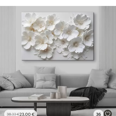
23
.00
€
36
38
.33
€