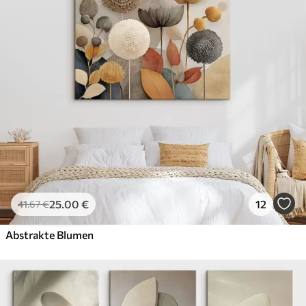
25
.00
€
12
41
.67
€
Abstrakte Blumen