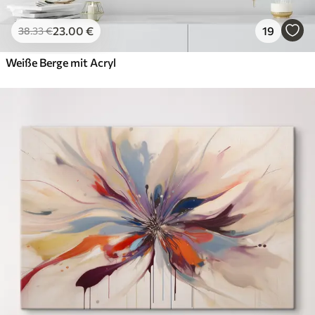
23
.00
€
19
38
.33
€
Weiße Berge mit Acryl