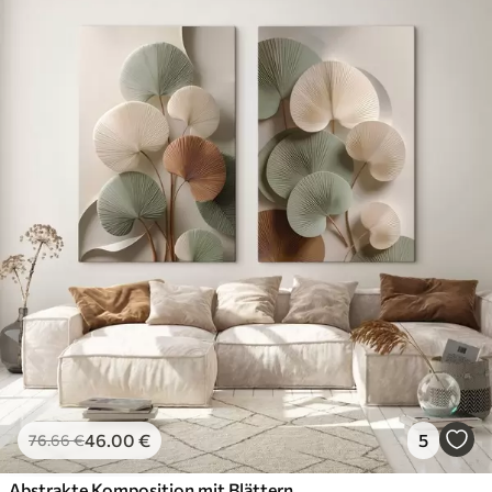
46
.00
€
5
76
.66
€
Abstrakte Komposition mit Blättern