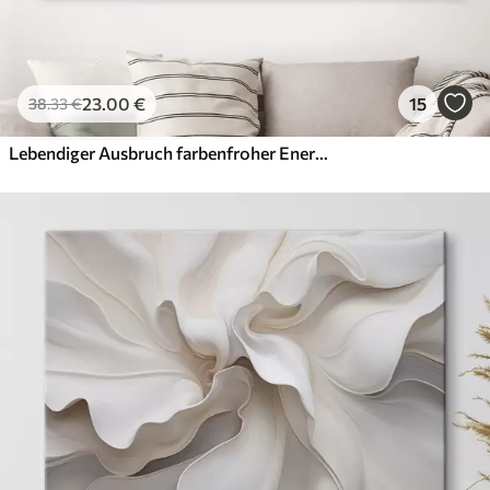
23
.00
€
15
38
.33
€
Lebendiger Ausbruch farbenfroher Energie