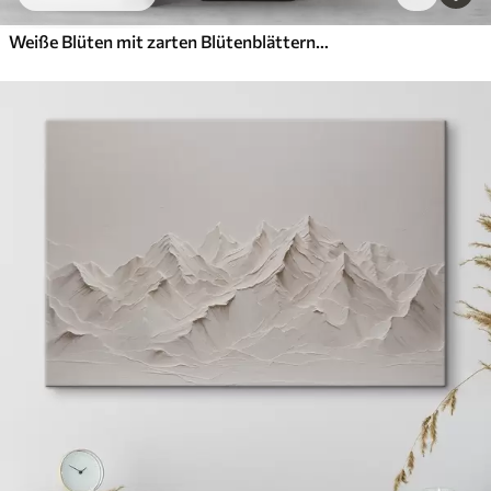
Weiße Blüten mit zarten Blütenblättern, angeordnet in einem wunderschönen Blumenmuster vor einem hellen Hintergrund