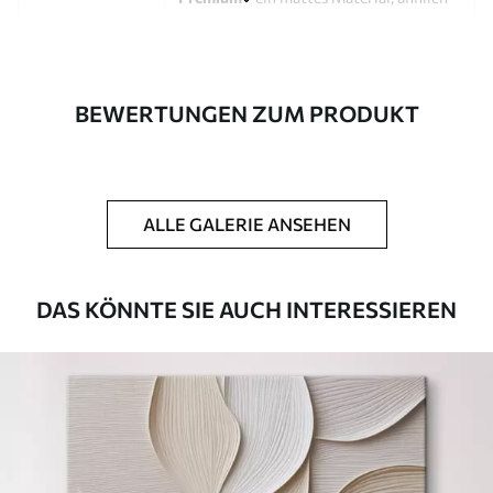
wie bei Künstlerleinwänden.
Eco-Premium
- hochwertige Leinwand
aus 100 % Baumwolle.
BEWERTUNGEN ZUM PRODUKT
Autor
UWALLS
Artikel Nummer
s46475
ALLE GALERIE ANSEHEN
Zusätzlich
Sie können eine Lackschicht hinzufügen.
Verfügbare Materialien
DAS KÖNNTE SIE AUCH INTERESSIEREN
Kunststoffgewebe
Von
23
.00
€
✓
Lebendige, satte Farben
✓
Lichtecht
✓
Sichere, geruchlose Tinten