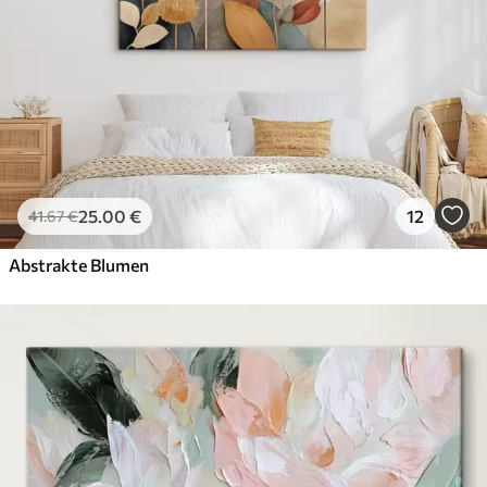
25
.00
€
12
41
.67
€
Abstrakte Blumen