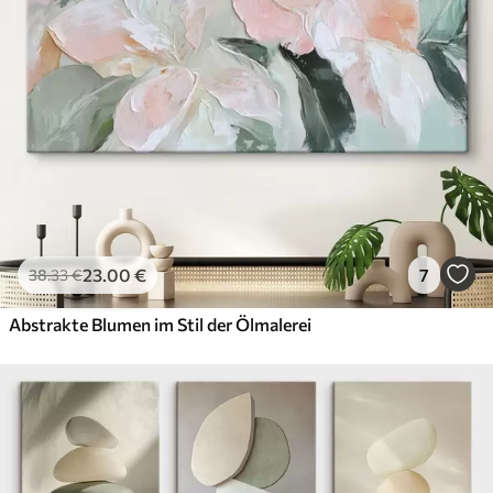
23
.00
€
7
38
.33
€
Abstrakte Blumen im Stil der Ölmalerei