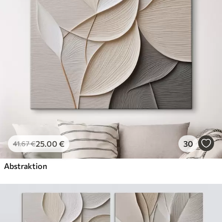
✗
Leinwandähnliche Oberfläche
✗
Umweltfreundlich
Künstliche Leinwand
Von
29
.00
€
✓
Lebendige, satte Farben
✓
Lichtecht
✓
Sichere, geruchlose Tinten
✓
Leinwandähnliche Oberfläche
✗
Umweltfreundlich
25
.00
€
30
41
.67
€
Öko-Premium
Von
36
.00
€
Abstraktion
✓
Lebendige, satte Farben
✓
Lichtecht
✓
Sichere, geruchlose Tinten
✓
Leinwandähnliche Oberfläche