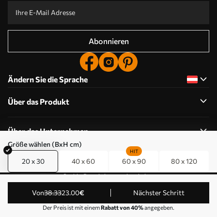
Abonnieren
Ändern Sie die Sprache
Über das Produkt
Über das Unternehmen
Größe wählen (BxH cm)
HIT
20 x 30
40 x 60
60 x 90
80 x 120
Cookie-Berechtigungen bearbeiten
© 2011-2026 Uwalls . Alle Rechte vorbehalten. Betrieben
von
38
.33
23
.00
€
Nächster Schritt
von KLW Sp. z o.o. VAT ID: PL9223057591.
Der Preis ist mit einem
Rabatt von 40%
angegeben.