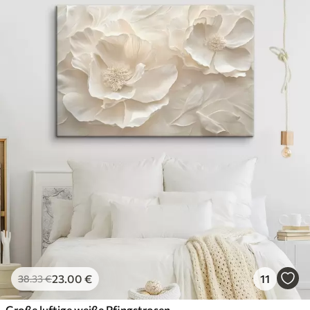
23
.00
€
11
38
.33
€
Große luftige weiße Pfingstrosen