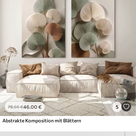
46
.00
€
5
76
.66
€
Abstrakte Komposition mit Blättern