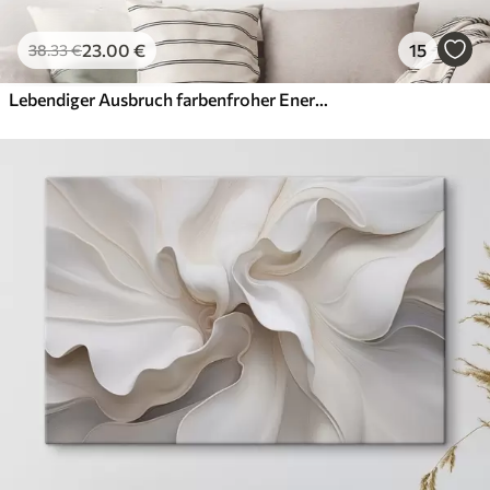
23
.00
€
15
38
.33
€
Lebendiger Ausbruch farbenfroher Energie