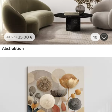
25
.00
€
10
41
.67
€
Abstraktion