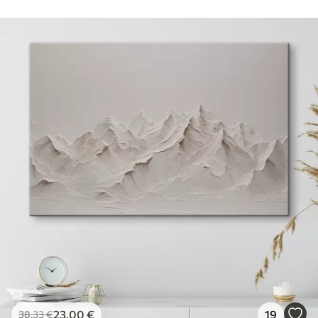
23
.00
€
19
38
.33
€