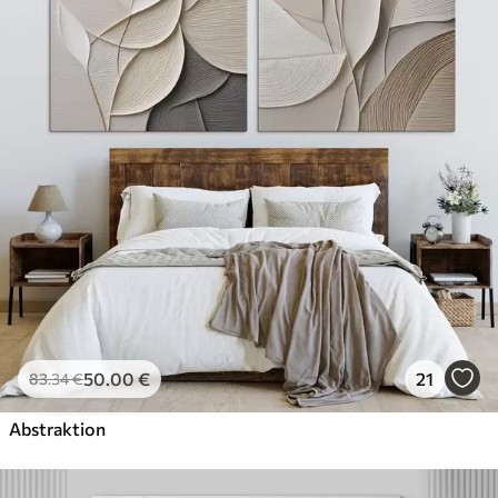
✓
Umweltfreundlich
50
.00
€
21
83
.34
€
Abstraktion