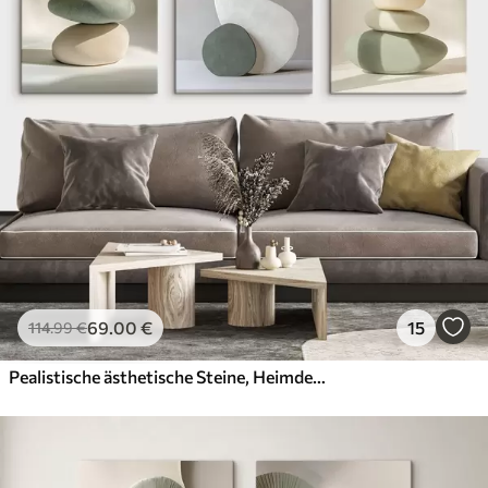
69
.00
€
15
114
.99
€
Pealistische ästhetische Steine, Heimdekoration, natürliche Beleuchtung