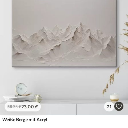
23
.00
€
21
38
.33
€
Weiße Berge mit Acryl