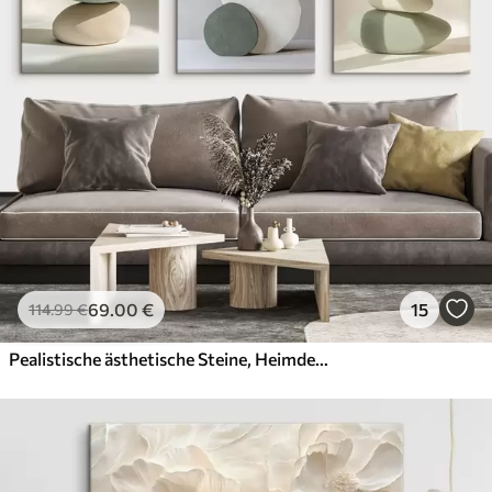
69
.00
€
15
114
.99
€
Pealistische ästhetische Steine, Heimdekoration, natürliche Beleuchtung