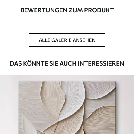
BEWERTUNGEN ZUM PRODUKT
Autor
UWALLS
Artikel Nummer
s46458
ALLE GALERIE ANSEHEN
Zusätzlich
Sie können eine Lackschicht hinzufügen.
Verfügbare Materialien
DAS KÖNNTE SIE AUCH INTERESSIEREN
Kunststoffgewebe
Von
23
.00
€
✓
Lebendige, satte Farben
✓
Lichtecht
✓
Sichere, geruchlose Tinten
✗
Leinwandähnliche Oberfläche
✗
Umweltfreundlich