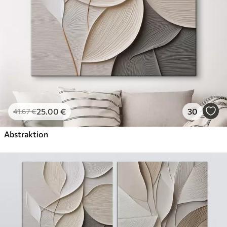
Künstliche Leinwand
Von
29
.00
€
✓
Lebendige, satte Farben
✓
Lichtecht
✓
Sichere, geruchlose Tinten
✓
Leinwandähnliche Oberfläche
✗
Umweltfreundlich
25
.00
€
30
41
.67
€
Öko-Premium
Von
36
.00
€
Abstraktion
✓
Lebendige, satte Farben
✓
Lichtecht
✓
Sichere, geruchlose Tinten
✓
Leinwandähnliche Oberfläche
✓
Umweltfreundlich