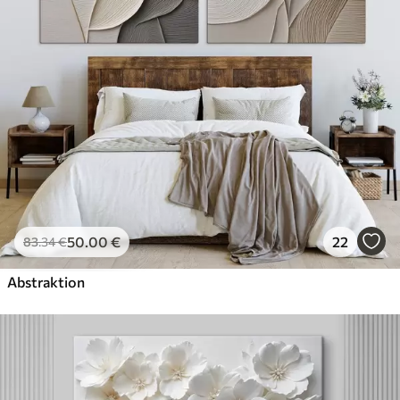
50
.00
€
22
83
.34
€
Abstraktion