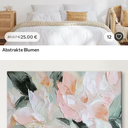
25
.00
€
12
41
.67
€
Abstrakte Blumen