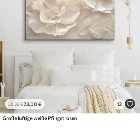
23
.00
€
12
38
.33
€
Große luftige weiße Pfingstrosen