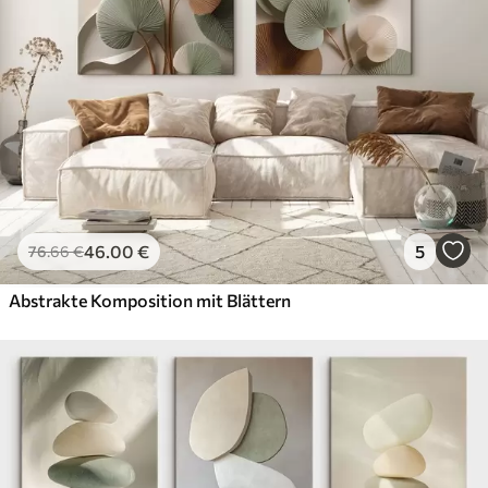
46
.00
€
5
76
.66
€
Abstrakte Komposition mit Blättern