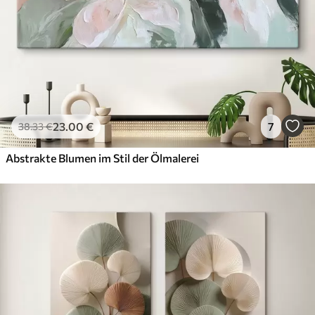
23
.00
€
7
38
.33
€
Abstrakte Blumen im Stil der Ölmalerei