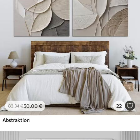
✓
Umweltfreundlich
50
.00
€
22
83
.34
€
Abstraktion