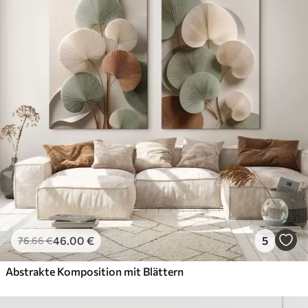
46
.00
€
5
76
.66
€
Abstrakte Komposition mit Blättern