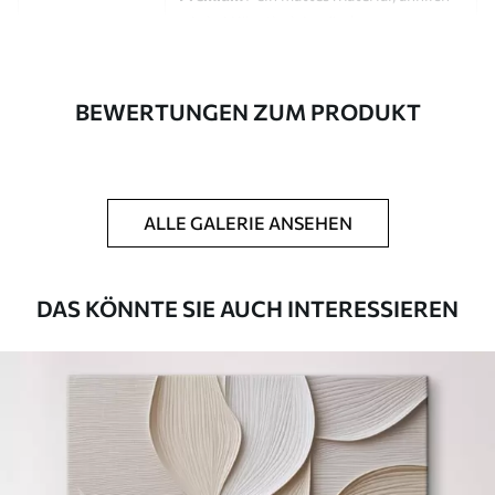
wie bei Künstlerleinwänden.
Eco-Premium
- hochwertige Leinwand
aus 100 % Baumwolle.
BEWERTUNGEN ZUM PRODUKT
Autor
UWALLS
Artikel Nummer
s46448
ALLE GALERIE ANSEHEN
Zusätzlich
Sie können eine Lackschicht hinzufügen.
Verfügbare Materialien
DAS KÖNNTE SIE AUCH INTERESSIEREN
Kunststoffgewebe
Von
23
.00
€
✓
Lebendige, satte Farben
✓
Lichtecht
✓
Sichere, geruchlose Tinten