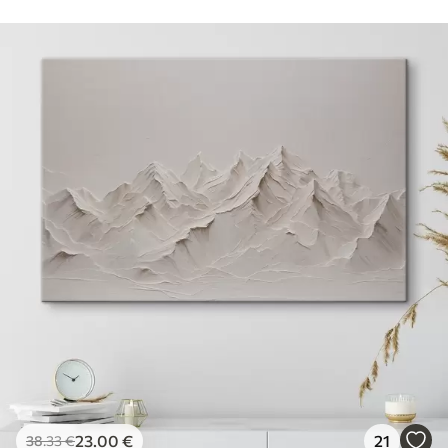
23
.00
€
21
38
.33
€