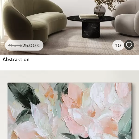
25
.00
€
10
41
.67
€
Abstraktion