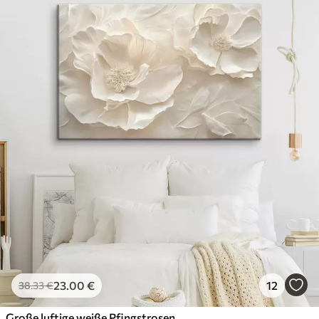
23
.00
€
12
38
.33
€
Große luftige weiße Pfingstrosen