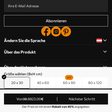
Abonnieren
Ändern Sie die Sprache
Über das Produkt
Über das Unternehmen
Größe wählen (BxH cm)
HIT
20 x 30
40 x 60
60 x 90
80 x 120
Cookie-Berechtigungen bearbeiten
© 2011-2026 Uwalls . Alle Rechte vorbehalten. Betrieben
von
38
.33
23
.00
€
Nächster Schritt
von KLW Sp. z o.o. VAT ID: PL9223057591.
Der Preis ist mit einem
Rabatt von 40%
angegeben.