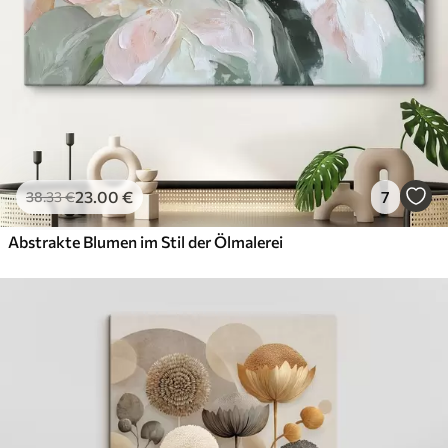
23
.00
€
7
38
.33
€
Abstrakte Blumen im Stil der Ölmalerei