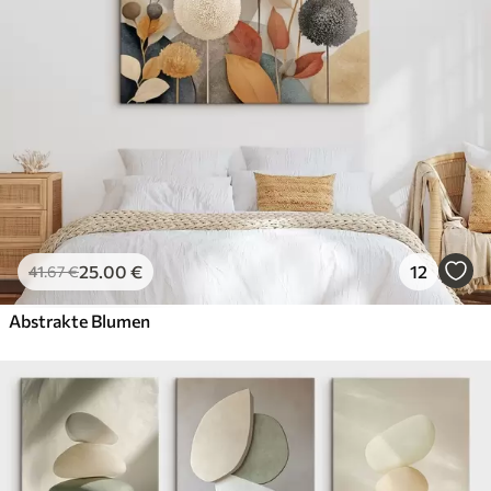
25
.00
€
12
41
.67
€
Abstrakte Blumen