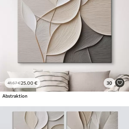
✗
Leinwandähnliche Oberfläche
✗
Umweltfreundlich
Künstliche Leinwand
Von
29
.00
€
✓
Lebendige, satte Farben
✓
Lichtecht
✓
Sichere, geruchlose Tinten
✓
Leinwandähnliche Oberfläche
✗
Umweltfreundlich
25
.00
€
30
41
.67
€
Öko-Premium
Von
36
.00
€
Abstraktion
✓
Lebendige, satte Farben
✓
Lichtecht
✓
Sichere, geruchlose Tinten
✓
Leinwandähnliche Oberfläche