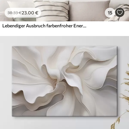
23
.00
€
15
38
.33
€
Lebendiger Ausbruch farbenfroher Energie