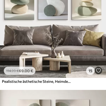
69
.00
€
15
114
.99
€
Pealistische ästhetische Steine, Heimdekoration, natürliche Beleuchtung