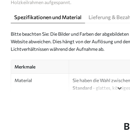
Holzkeilrahmen aufgespannt.
Spezifikationen und Material
Lieferung & Beza
Bitte beachten Sie: Die Bilder und Farben der abgebildeten 
Website abweichen. Dies hängt von der Auflösung und den
Lichtverhältnissen während der Aufnahme ab.
Merkmale
Material
Sie haben die Wahl zwischen 
Standard
- glattes, körnige
Oberfläche.
Premium
- ein mattes Mater
Eco-Premium
- hochwertig
B
Autor
UWALLS