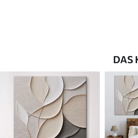
Artikel Nummer
s46443
Zusätzlich
Sie können eine Lackschicht
Verfügbare Materialien
DAS 
Kunststoffgewebe
Künstliche Leinwa
Von
23
.00
€
Von
29
.00
€
✓
✓
Lebendige, satte Farben
Lebendige, satte Farb
✓
✓
Lichtecht
Lichtecht
✓
✓
Sichere, geruchlose Tinten
Sichere, geruchlose T
✗
✓
Leinwandähnliche Oberfläche
Leinwandähnliche Obe
✗
✗
Umweltfreundlich
Umweltfreundlich