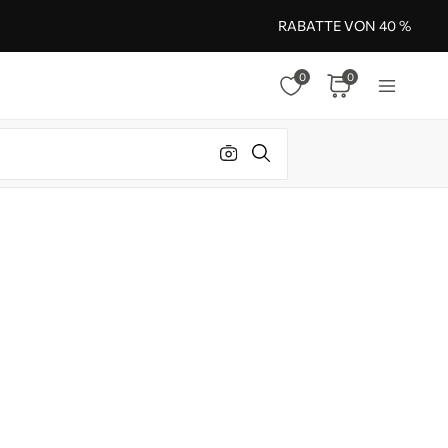
RABATTE VON 40 %
0
0