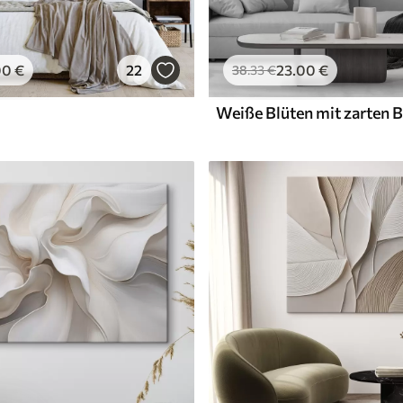
00
€
22
23
.00
€
38
.33
€