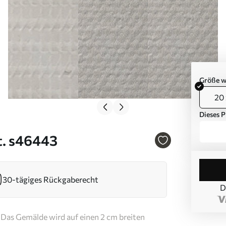
Größe w
20 
Dieses P
t. s46443
30-tägiges Rückgaberecht
D
Das Gemälde wird auf einen 2 cm breiten