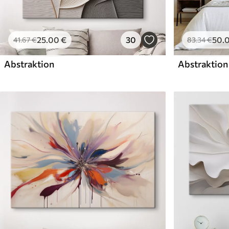
25
.00
€
30
50
.
41
.67
€
83
.34
€
Abstraktion
Abstraktion