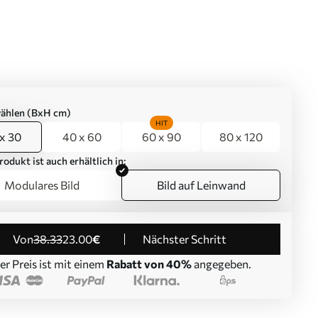
ählen (BxH cm)
HIT
x 30
40 x 60
60 x 90
80 x 120
rodukt ist auch erhältlich in:
Modulares Bild
Bild auf Leinwand
von
38
.33
23
.00
€
Nächster Schritt
er Preis ist mit einem
Rabatt von 40%
angegeben.