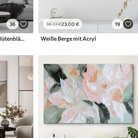
36
23
.00
€
19
38
.33
€
Weiße Blüten mit zarten Blütenblättern, angeordnet in einem wunderschönen Blumenmuster vor einem hellen Hintergrund
Weiße Berge mit Acryl