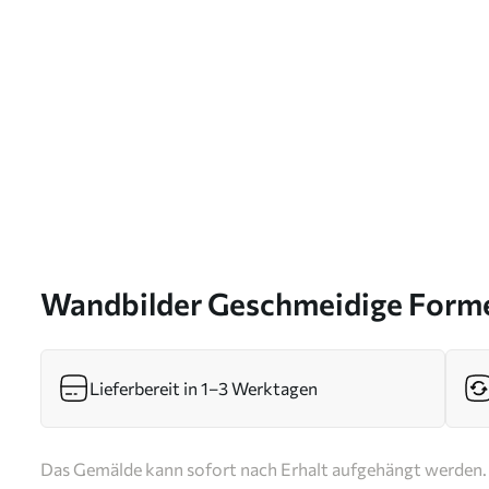
Wandbilder Geschmeidige Forme
Farbpalette Art. s46330
Lieferbereit in 1–3 Werktagen
Das Gemälde kann sofort nach Erhalt aufgehängt werden. 