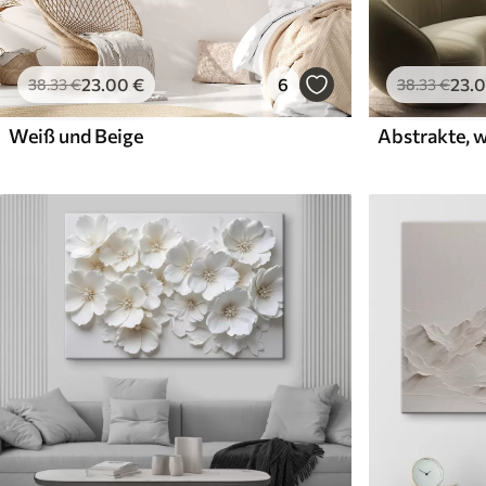
23
.00
€
6
23
.
38
.33
€
38
.33
€
Weiß und Beige