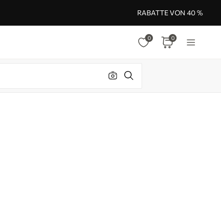
RABATTE VON 40 %
0
0