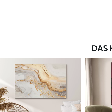
Artikel Nummer
s46330
Zusätzlich
Sie können eine Lackschicht
Verfügbare Materialien
DAS 
Kunststoffgewebe
Künstliche Leinwa
Von
25
.00
€
Von
31
.00
€
✓
✓
Lebendige, satte Farben
Lebendige, satte Farb
✓
✓
Lichtecht
Lichtecht
✓
✓
Sichere, geruchlose Tinten
Sichere, geruchlose T
✗
✓
Leinwandähnliche Oberfläche
Leinwandähnliche Obe
✗
✗
Umweltfreundlich
Umweltfreundlich