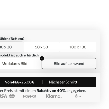
ählen (BxH cm)
30 x 30
50 x 50
100 x 100
rodukt ist auch erhältlich in:
Modulares Bild
Bild auf Leinwand
von
41
.67
25
.00
€
Nächster Schritt
er Preis ist mit einem
Rabatt von 40%
angegeben.