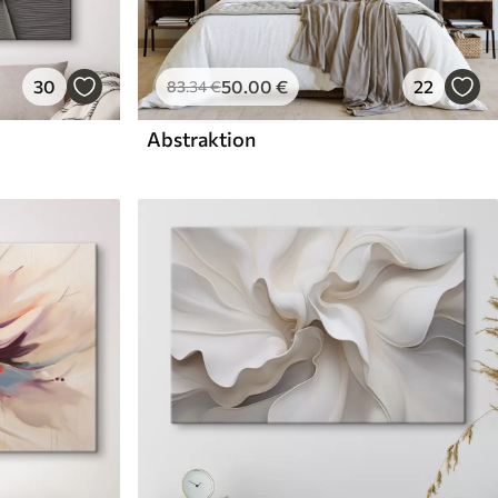
30
50
.00
€
22
83
.34
€
Abstraktion