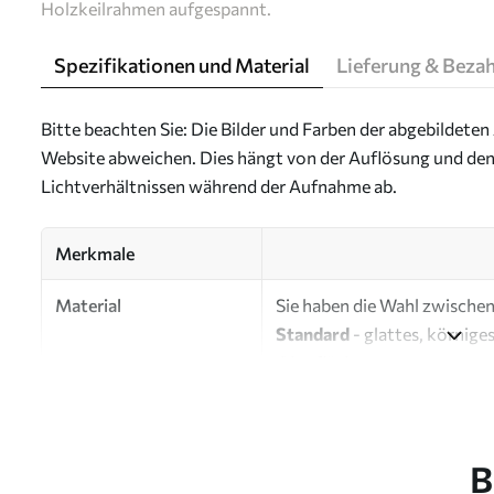
Holzkeilrahmen aufgespannt.
Spezifikationen und Material
Lieferung & Beza
Bitte beachten Sie: Die Bilder und Farben der abgebildeten 
Website abweichen. Dies hängt von der Auflösung und den
Lichtverhältnissen während der Aufnahme ab.
Merkmale
Material
Sie haben die Wahl zwischen 
Standard
- glattes, körnige
Oberfläche.
Premium
- ein mattes Mater
Eco-Premium
- hochwertig
B
Autor
UWALLS