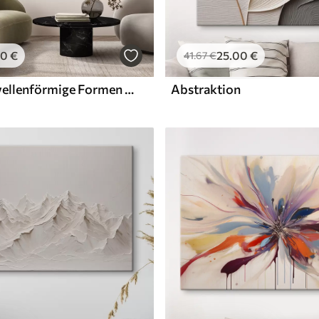
00
€
25
.00
€
41
.67
€
Abstrakte, wellenförmige Formen in Bordeaux- und Cremetönen, vielschichtige Texturen
Abstraktion