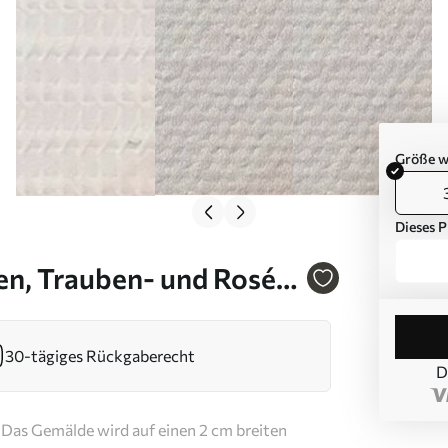
Größe w
Dieses P
n, Trauben- und Rosé-
30-tägiges Rückgaberecht
D
Das Gemälde wird auf einen 2 cm breiten