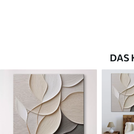
Artikel Nummer
s46328
Zusätzlich
Sie können eine Lackschicht
Verfügbare Materialien
DAS 
Kunststoffgewebe
Künstliche Leinwa
Von
25
.00
€
Von
31
.00
€
✓
✓
Lebendige, satte Farben
Lebendige, satte Farb
✓
✓
Lichtecht
Lichtecht
✓
✓
Sichere, geruchlose Tinten
Sichere, geruchlose T
✗
✓
Leinwandähnliche Oberfläche
Leinwandähnliche Obe
✗
✗
Umweltfreundlich
Umweltfreundlich