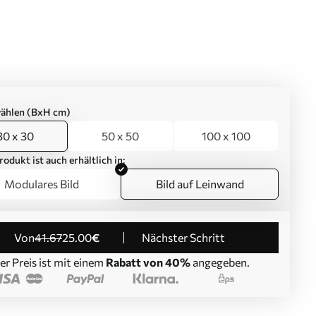
ählen (BxH cm)
30 x 30
50 x 50
100 x 100
rodukt ist auch erhältlich in:
Modulares Bild
Bild auf Leinwand
von
41
.67
25
.00
€
Nächster Schritt
er Preis ist mit einem
Rabatt von 40%
angegeben.