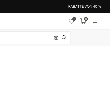
RABATTE VON 40 %
0
0