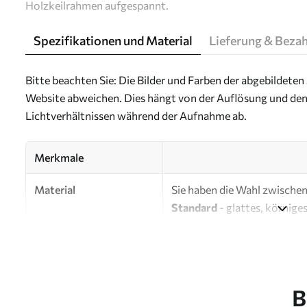
Holzkeilrahmen aufgespannt.
Spezifikationen und Material
Lieferung & Beza
Bitte beachten Sie: Die Bilder und Farben der abgebildeten 
Website abweichen. Dies hängt von der Auflösung und den
Lichtverhältnissen während der Aufnahme ab.
Merkmale
Material
Sie haben die Wahl zwischen 
Standard
- glattes, körnige
Oberfläche.
Premium
- ein mattes Mater
Eco-Premium
- hochwertig
B
Autor
UWALLS