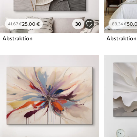
25
.00
€
30
50
.
41
.67
€
83
.34
€
Abstraktion
Abstraktion