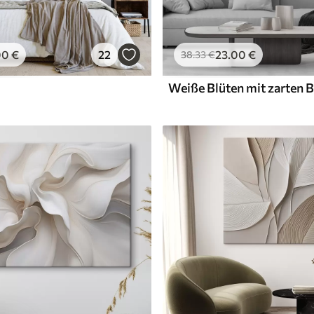
00
€
22
23
.00
€
38
.33
€