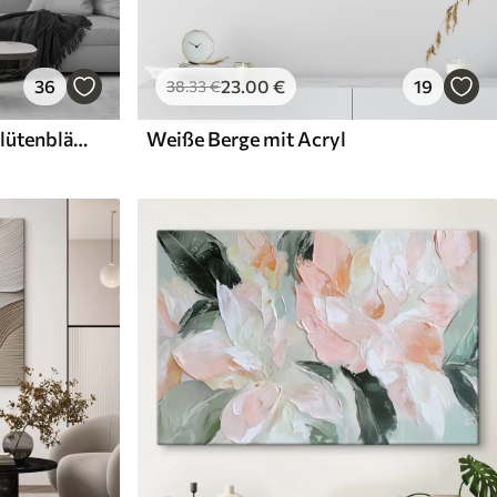
36
23
.00
€
19
38
.33
€
Weiße Blüten mit zarten Blütenblättern, angeordnet in einem wunderschönen Blumenmuster vor einem hellen Hintergrund
Weiße Berge mit Acryl