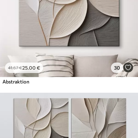
Künstliche Leinwand
Von
29
.00
€
✓
Lebendige, satte Farben
✓
Lichtecht
✓
Sichere, geruchlose Tinten
✓
Leinwandähnliche Oberfläche
✗
Umweltfreundlich
25
.00
€
30
41
.67
€
Öko-Premium
Von
36
.00
€
Abstraktion
✓
Lebendige, satte Farben
✓
Lichtecht
✓
Sichere, geruchlose Tinten
✓
Leinwandähnliche Oberfläche
✓
Umweltfreundlich