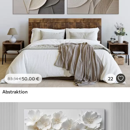
50
.00
€
22
83
.34
€
Abstraktion