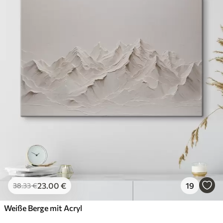
23
.00
€
19
38
.33
€
Weiße Berge mit Acryl