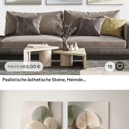
69
.00
€
15
114
.99
€
Pealistische ästhetische Steine, Heimdekoration, natürliche Beleuchtung