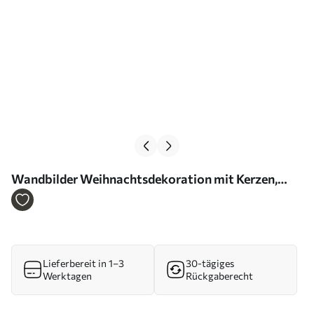
Wandbilder Weihnachtsdekoration mit Kerzen,
Tannenbaum, Zapfen und Orangen, Aquarellstil
Art. s41951
Lieferbereit in 1–3
30-tägiges
Werktagen
Rückgaberecht