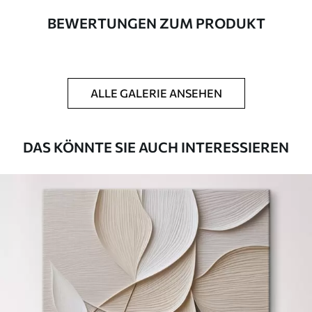
BEWERTUNGEN ZUM PRODUKT
Autor
UWALLS
Artikel Nummer
s41951
ALLE GALERIE ANSEHEN
Zusätzlich
Sie können eine Lackschicht hinzufügen.
Verfügbare Materialien
DAS KÖNNTE SIE AUCH INTERESSIEREN
Kunststoffgewebe
Von
23
.00
€
✓
Lebendige, satte Farben
✓
Lichtecht
✓
Sichere, geruchlose Tinten
✗
Leinwandähnliche Oberfläche
✗
Umweltfreundlich