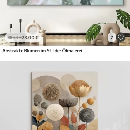
23
.00
€
7
38
.33
€
Abstrakte Blumen im Stil der Ölmalerei