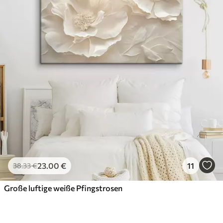
23
.00
€
11
38
.33
€
Große luftige weiße Pfingstrosen