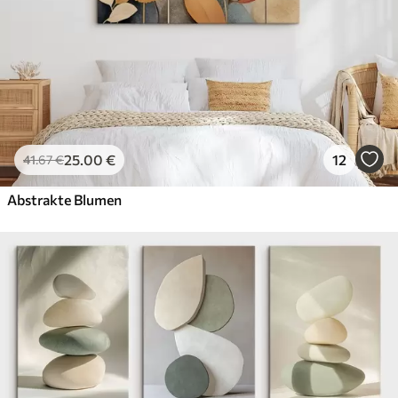
25
.00
€
12
41
.67
€
Abstrakte Blumen