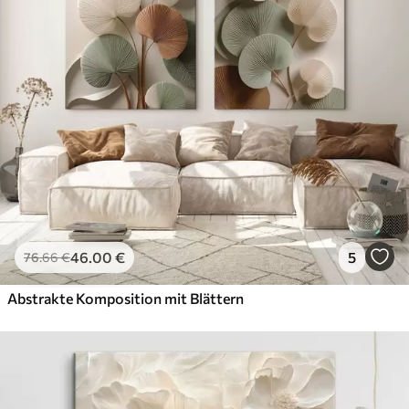
46
.00
€
5
76
.66
€
Abstrakte Komposition mit Blättern