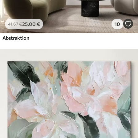
25
.00
€
10
41
.67
€
Abstraktion