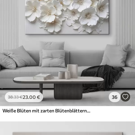
23
.00
€
36
38
.33
€
Weiße Blüten mit zarten Blütenblättern, angeordnet in einem wunderschönen Blumenmuster vor einem hellen Hintergrund