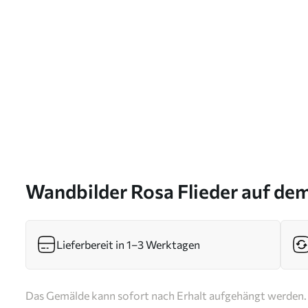
Wandbilder Rosa Flieder auf de
Fensters Art. s41748
Lieferbereit in 1–3 Werktagen
Das Gemälde kann sofort nach Erhalt aufgehängt werden. 