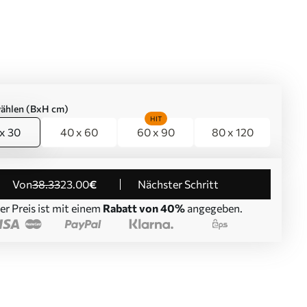
ählen (BxH cm)
HIT
x 30
40 x 60
60 x 90
80 x 120
von
38
.33
23
.00
€
Nächster Schritt
er Preis ist mit einem
Rabatt von 40%
angegeben.