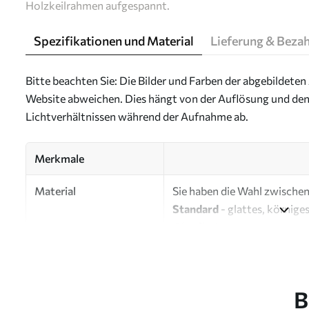
Holzkeilrahmen aufgespannt.
Spezifikationen und Material
Lieferung & Beza
Bitte beachten Sie: Die Bilder und Farben der abgebildeten 
Website abweichen. Dies hängt von der Auflösung und den
Lichtverhältnissen während der Aufnahme ab.
Merkmale
Material
Sie haben die Wahl zwischen 
Standard
- glattes, körnige
Oberfläche.
Premium
- ein mattes Mater
Eco-Premium
- hochwertig
B
Autor
UWALLS