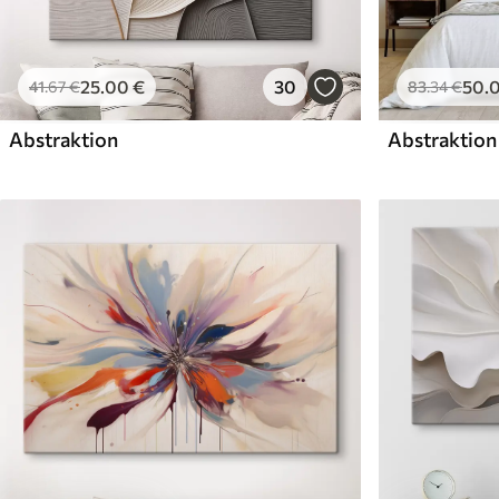
25
.00
€
30
50
.
41
.67
€
83
.34
€
Abstraktion
Abstraktion