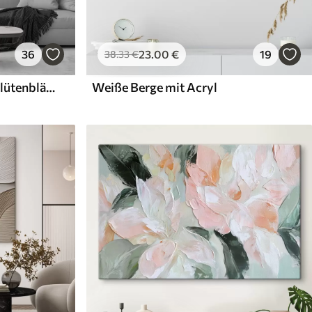
36
23
.00
€
19
38
.33
€
Weiße Blüten mit zarten Blütenblättern, angeordnet in einem wunderschönen Blumenmuster vor einem hellen Hintergrund
Weiße Berge mit Acryl