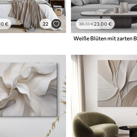
00
€
22
23
.00
€
38
.33
€