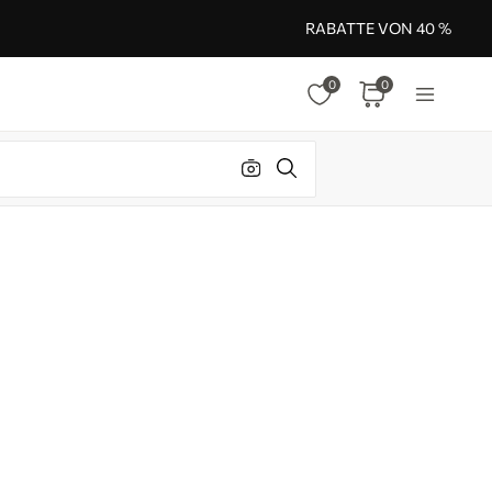
RABATTE VON 40 %
0
0