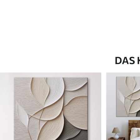
Artikel Nummer
s41748
Zusätzlich
Sie können eine Lackschicht
Verfügbare Materialien
DAS 
Kunststoffgewebe
Künstliche Leinwa
Von
23
.00
€
Von
29
.00
€
✓
✓
Lebendige, satte Farben
Lebendige, satte Farb
✓
✓
Lichtecht
Lichtecht
✓
✓
Sichere, geruchlose Tinten
Sichere, geruchlose T
✗
✓
Leinwandähnliche Oberfläche
Leinwandähnliche Obe
✗
✗
Umweltfreundlich
Umweltfreundlich