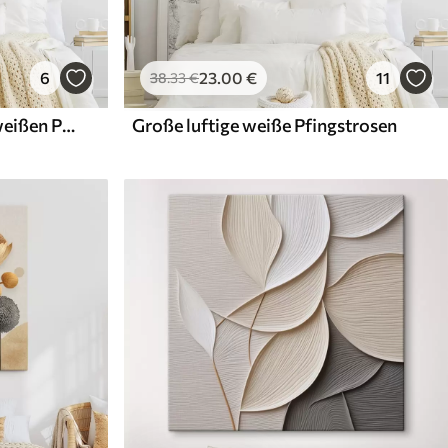
6
23
.00
€
11
38
.33
€
Eine Nahaufnahme einer weißen Pfingstrose mit Wassertropfen auf den Blütenblättern vor einem unscharfen Hintergrund
Große luftige weiße Pfingstrosen