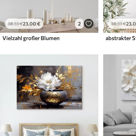
23
.00
€
2
23
.
38
.33
€
38
.33
€
Vielzahl großer Blumen