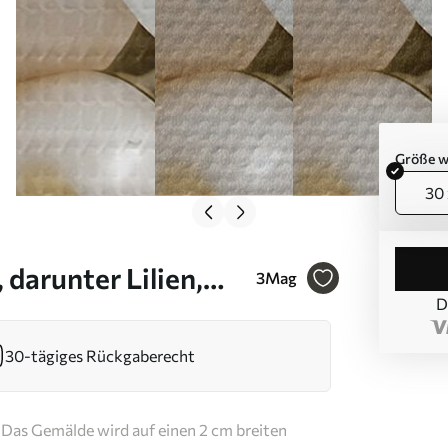
Größe w
30 
darunter Lilien,
3
Mag
D
ichen, samtigen
30-tägiges Rückgaberecht
Das Gemälde wird auf einen 2 cm breiten