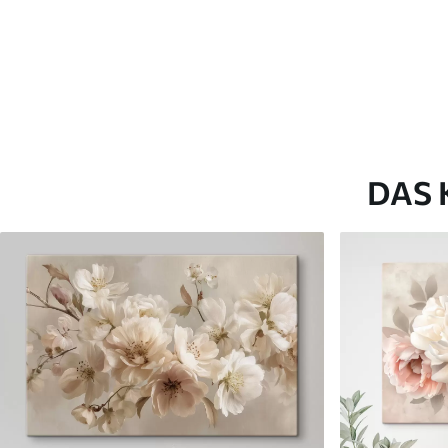
Artikel Nummer
s41722
Zusätzlich
Sie können eine Lackschicht
Verfügbare Materialien
DAS 
Kunststoffgewebe
Künstliche Leinwa
Von
23
.00
€
Von
29
.00
€
✓
✓
Lebendige, satte Farben
Lebendige, satte Farb
✓
✓
Lichtecht
Lichtecht
✓
✓
Sichere, geruchlose Tinten
Sichere, geruchlose T
✗
✓
Leinwandähnliche Oberfläche
Leinwandähnliche Obe
✗
✗
Umweltfreundlich
Umweltfreundlich