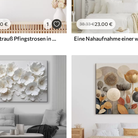
00
€
1
23
.00
€
38
.33
€
abstrakter Strauß Pfingstrosen in Rosatönen