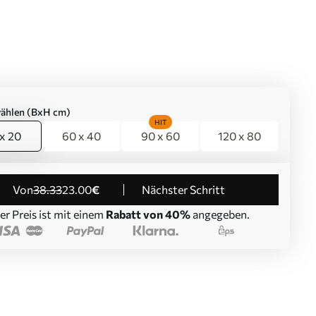
ählen (BxH cm)
HIT
x 20
60 x 40
90 x 60
120 x 80
von
38
.33
23
.00
€
Nächster Schritt
er Preis ist mit einem
Rabatt von 40%
angegeben.