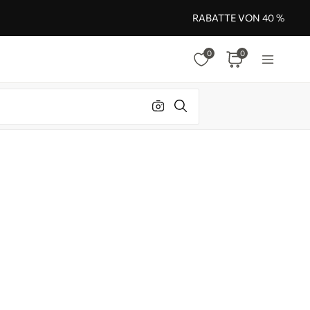
RABATTE VON 40 %
0
0