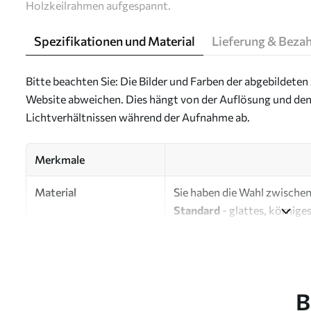
Holzkeilrahmen aufgespannt.
Spezifikationen und Material
Lieferung & Beza
Bitte beachten Sie: Die Bilder und Farben der abgebildeten 
Website abweichen. Dies hängt von der Auflösung und den
Lichtverhältnissen während der Aufnahme ab.
Merkmale
Material
Sie haben die Wahl zwischen 
Standard
- glattes, körnige
Oberfläche.
Premium
- ein mattes Mater
Eco-Premium
- hochwertig
B
Autor
UWALLS