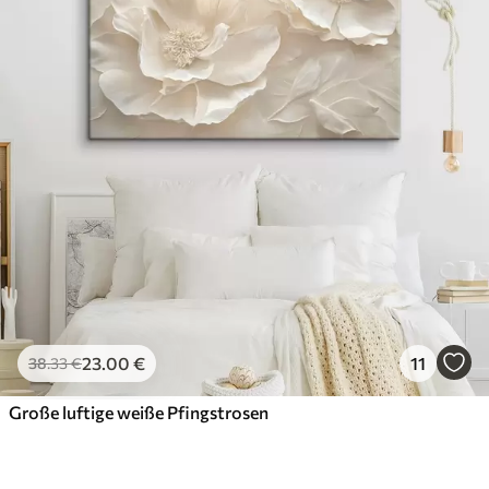
23
.00
€
11
38
.33
€
Große luftige weiße Pfingstrosen