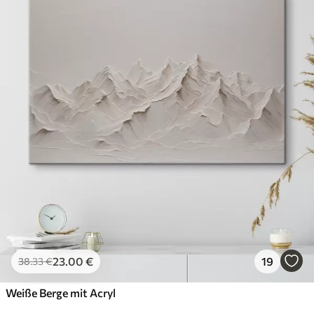
23
.00
€
19
38
.33
€
Weiße Berge mit Acryl