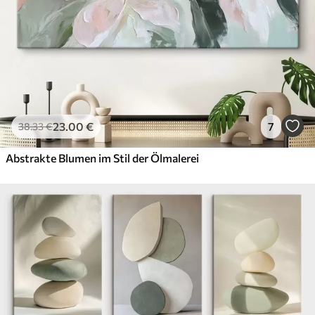
23
.00
€
7
38
.33
€
Abstrakte Blumen im Stil der Ölmalerei