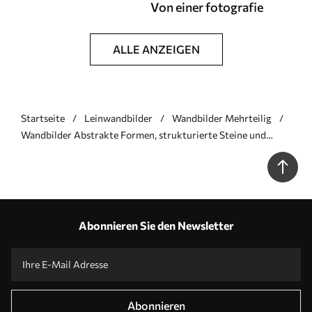
Von einer fotografie
ALLE ANZEIGEN
Startseite
Leinwandbilder
Wandbilder Mehrteilig
Wandbilder Abstrakte Formen, strukturierte Steine und
Blätter in gedeckten Pfirsich- und Terrakottatönen,
minimalistisch, cremefarbener Hintergrund Art. m01114
Abonnieren Sie den Newsletter
Abonnieren