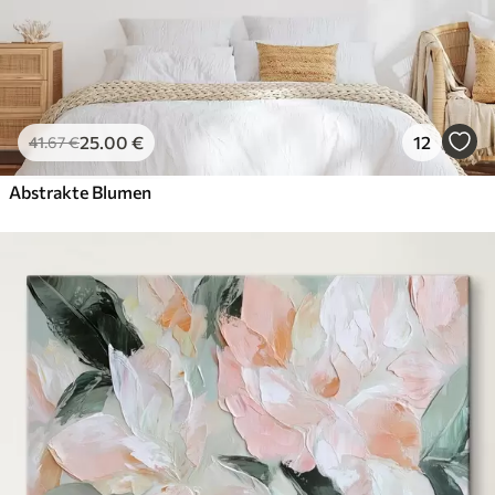
25
.00
€
12
41
.67
€
Abstrakte Blumen