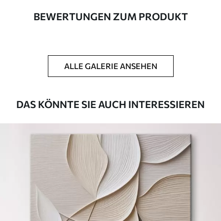
BEWERTUNGEN ZUM PRODUKT
Autor
UWALLS
Artikel Nummer
m01114
ALLE GALERIE ANSEHEN
Zusätzlich
Sie können eine Lackschicht hinzufügen.
Verfügbare Materialien
DAS KÖNNTE SIE AUCH INTERESSIEREN
Kunststoffgewebe
Von
23
.00
€
✓
Lebendige, satte Farben
✓
Lichtecht
✓
Sichere, geruchlose Tinten
✗
Leinwandähnliche Oberfläche
✗
Umweltfreundlich