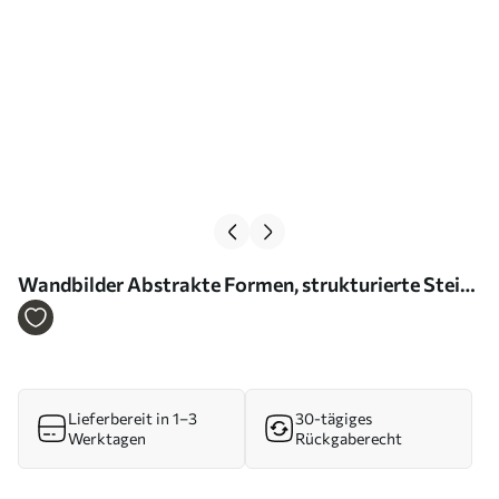
Wandbilder Abstrakte Formen, strukturierte Steine
und Blätter in gedeckten Pfirsich- und
Terrakottatönen, minimalistisch, cremefarbener
Hintergrund Art. m01114
Lieferbereit in 1–3
30-tägiges
Werktagen
Rückgaberecht