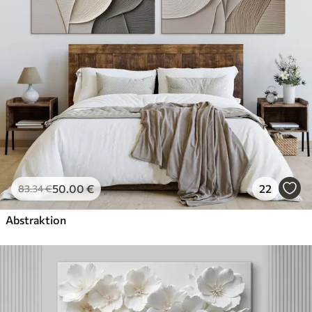
50
.00
€
22
83
.34
€
Abstraktion