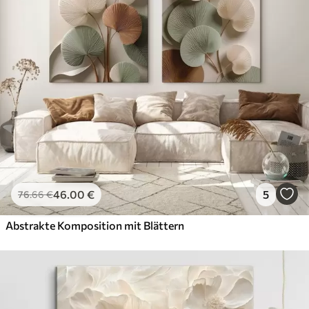
46
.00
€
5
76
.66
€
Abstrakte Komposition mit Blättern