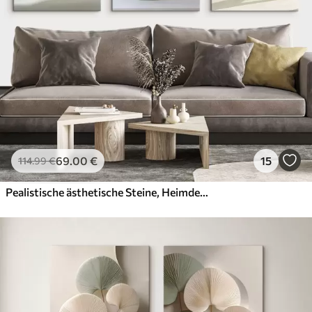
69
.00
€
15
114
.99
€
Pealistische ästhetische Steine, Heimdekoration, natürliche Beleuchtung