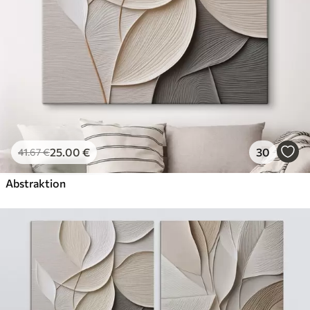
Künstliche Leinwand
Von
29
.00
€
✓
Lebendige, satte Farben
✓
Lichtecht
✓
Sichere, geruchlose Tinten
✓
Leinwandähnliche Oberfläche
✗
Umweltfreundlich
25
.00
€
30
41
.67
€
Öko-Premium
Von
36
.00
€
Abstraktion
✓
Lebendige, satte Farben
✓
Lichtecht
✓
Sichere, geruchlose Tinten
✓
Leinwandähnliche Oberfläche
✓
Umweltfreundlich