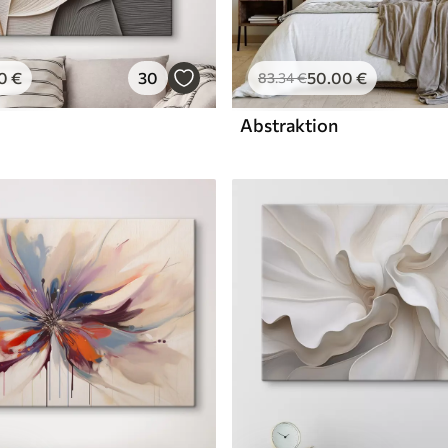
0
€
30
50
.00
€
83
.34
€
Abstraktion