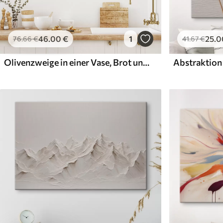
46
.00
€
1
25
.0
76
.66
€
41
.67
€
Olivenzweige in einer Vase, Brot und eine Flasche Öl, Gemäldeimitation
Abstraktion