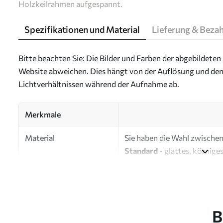
Holzkeilrahmen aufgespannt.
Spezifikationen und Material
Lieferung & Beza
Bitte beachten Sie: Die Bilder und Farben der abgebildeten 
Website abweichen. Dies hängt von der Auflösung und den
Lichtverhältnissen während der Aufnahme ab.
Merkmale
Material
Sie haben die Wahl zwischen 
Standard
- glattes, körnige
Oberfläche.
Premium
- ein mattes Mater
Eco-Premium
- hochwertig
B
Autor
UWALLS