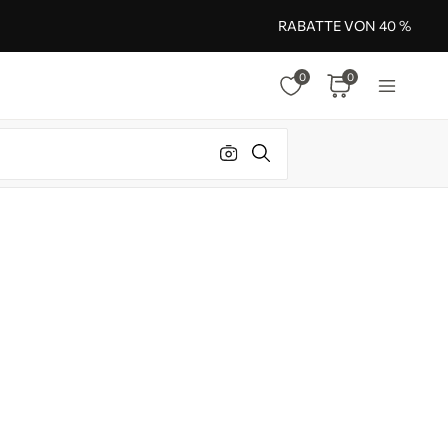
RABATTE VON 40 %
0
0