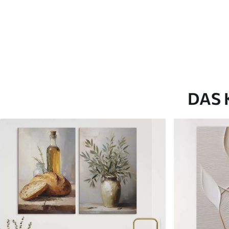
Artikel Nummer
m01019
Zusätzlich
Sie können eine Lackschicht
Verfügbare Materialien
DAS 
Kunststoffgewebe
Künstliche Leinwa
Von
46
.00
€
Von
58
.00
€
✓
✓
Lebendige, satte Farben
Lebendige, satte Farb
✓
✓
Lichtecht
Lichtecht
✓
✓
Sichere, geruchlose Tinten
Sichere, geruchlose T
✗
✓
Leinwandähnliche Oberfläche
Leinwandähnliche Obe
✗
✗
Umweltfreundlich
Umweltfreundlich