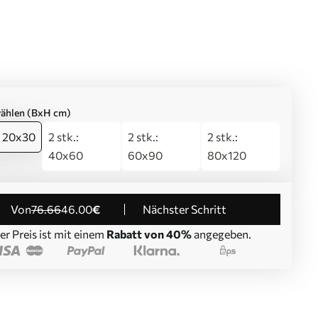
ählen (BxH cm)
: 20x30
2 stk.:
2 stk.:
2 stk.:
40x60
60x90
80x120
von
76
.66
46
.00
€
Nächster Schritt
er Preis ist mit einem
Rabatt von 40%
angegeben.