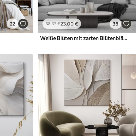
22
23
.00
€
36
38
.33
€
Weiße Blüten mit zarten Blütenblättern, angeordnet in einem wunderschönen Blumenmuster vor einem hellen Hintergrund