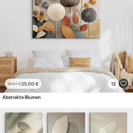
25
.00
€
12
41
.67
€
Abstrakte Blumen