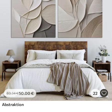
50
.00
€
22
83
.34
€
Abstraktion