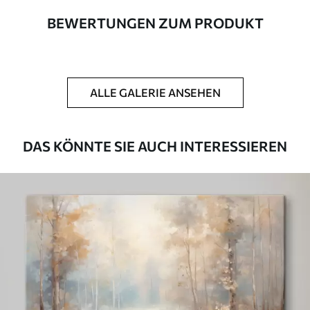
BEWERTUNGEN ZUM PRODUKT
Autor
UWALLS
Artikel Nummer
m00970
ALLE GALERIE ANSEHEN
Zusätzlich
Sie können eine Lackschicht hinzufügen.
Verfügbare Materialien
DAS KÖNNTE SIE AUCH INTERESSIEREN
Kunststoffgewebe
Von
46
.00
€
✓
Lebendige, satte Farben
✓
Lichtecht
✓
Sichere, geruchlose Tinten
✗
Leinwandähnliche Oberfläche
✗
Umweltfreundlich