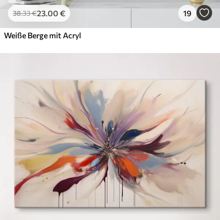
23
.00
€
19
38
.33
€
Weiße Berge mit Acryl