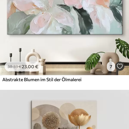
23
.00
€
7
38
.33
€
Abstrakte Blumen im Stil der Ölmalerei