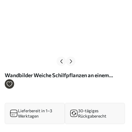
Wandbilder Weiche Schilfpflanzen an einem
ruhigen See und eine moderne Hütte am Ufer Art.
m00970
Lieferbereit in 1–3
30-tägiges
Werktagen
Rückgaberecht