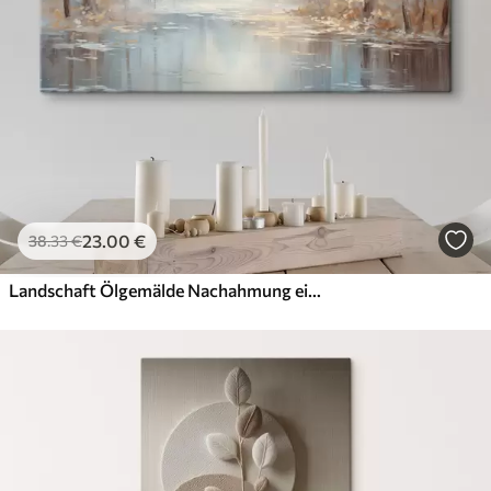
Künstliche Leinwand
Von
58
.00
€
✓
Lebendige, satte Farben
✓
Lichtecht
✓
Sichere, geruchlose Tinten
✓
Leinwandähnliche Oberfläche
✗
Umweltfreundlich
23
.00
€
38
.33
€
Öko-Premium
Von
72
.00
€
Landschaft Ölgemälde Nachahmung eines ruhigen Flusses reflektiert das weiche Licht, umgeben von Herbstbäumen
✓
Lebendige, satte Farben
✓
Lichtecht
✓
Sichere, geruchlose Tinten
✓
Leinwandähnliche Oberfläche
✓
Umweltfreundlich