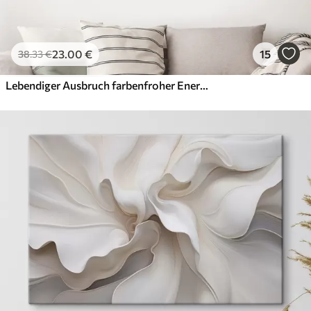
23
.00
€
15
38
.33
€
Lebendiger Ausbruch farbenfroher Energie