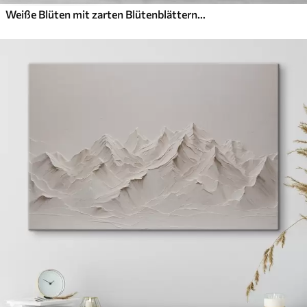
Weiße Blüten mit zarten Blütenblättern, angeordnet in einem wunderschönen Blumenmuster vor einem hellen Hintergrund