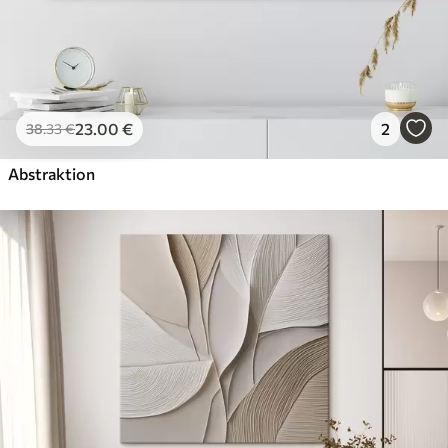
23
.00
€
2
38
.33
€
Abstraktion