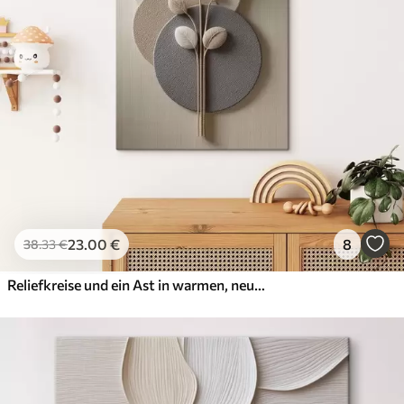
23
.00
€
8
38
.33
€
Reliefkreise und ein Ast in warmen, neutralen Farbtönen