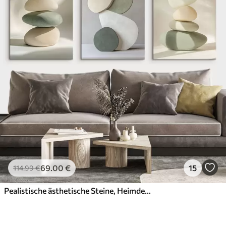
69
.00
€
15
114
.99
€
Pealistische ästhetische Steine, Heimdekoration, natürliche Beleuchtung