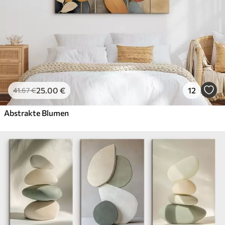
25
.00
€
12
41
.67
€
Abstrakte Blumen