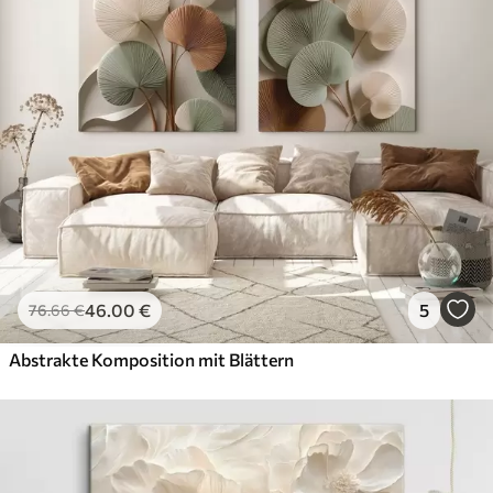
46
.00
€
5
76
.66
€
Abstrakte Komposition mit Blättern