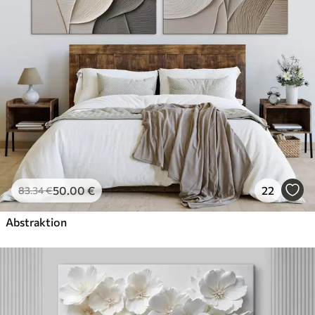
50
.00
€
22
83
.34
€
Abstraktion