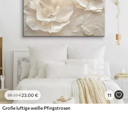
23
.00
€
11
38
.33
€
Große luftige weiße Pfingstrosen