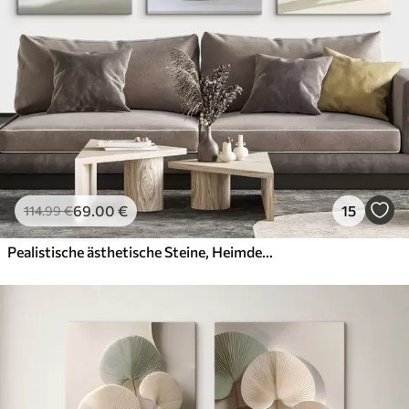
69
.00
€
15
114
.99
€
Pealistische ästhetische Steine, Heimdekoration, natürliche Beleuchtung