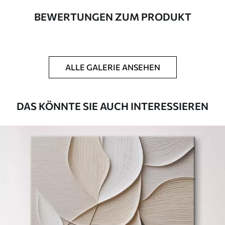
BEWERTUNGEN ZUM PRODUKT
Autor
UWALLS
Artikel Nummer
m00960
ALLE GALERIE ANSEHEN
Zusätzlich
Sie können eine Lackschicht hinzufügen.
Verfügbare Materialien
DAS KÖNNTE SIE AUCH INTERESSIEREN
Kunststoffgewebe
Von
69
.00
€
✓
Lebendige, satte Farben
✓
Lichtecht
✓
Sichere, geruchlose Tinten
✗
Leinwandähnliche Oberfläche
✗
Umweltfreundlich