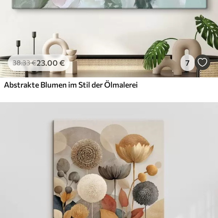
23
.00
€
7
38
.33
€
Abstrakte Blumen im Stil der Ölmalerei