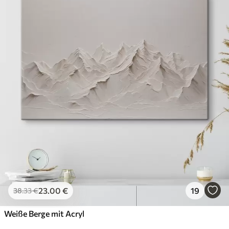
23
.00
€
19
38
.33
€
Weiße Berge mit Acryl