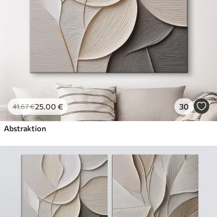
Künstliche Leinwand
Von
87
.00
€
✓
Lebendige, satte Farben
✓
Lichtecht
✓
Sichere, geruchlose Tinten
✓
Leinwandähnliche Oberfläche
✗
Umweltfreundlich
25
.00
€
30
41
.67
€
Öko-Premium
Von
108
.00
€
Abstraktion
✓
Lebendige, satte Farben
✓
Lichtecht
✓
Sichere, geruchlose Tinten
✓
Leinwandähnliche Oberfläche
✓
Umweltfreundlich