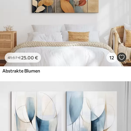
25
.00
€
12
41
.67
€
Abstrakte Blumen