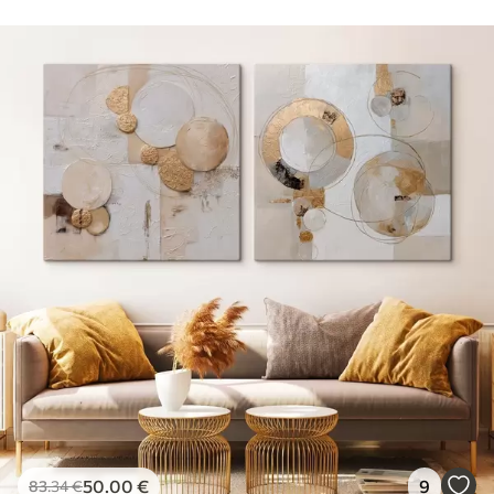
50
.00
€
9
83
.34
€