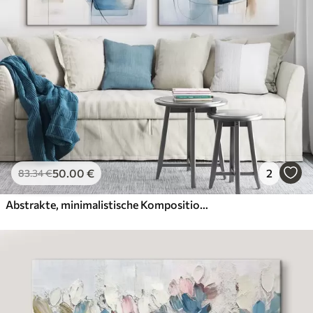
50
.00
€
2
83
.34
€
Abstrakte, minimalistische Komposition mit blauen und beigen Formen