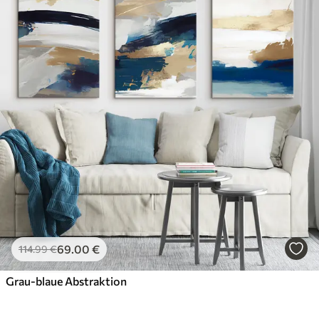
69
.00
€
114
.99
€
Grau-blaue Abstraktion