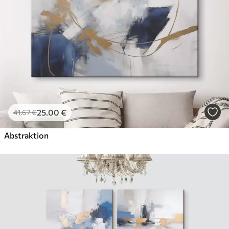
Künstliche Leinwand
Von
62
.00
€
✓
Lebendige, satte Farben
✓
Lichtecht
✓
Sichere, geruchlose Tinten
✓
Leinwandähnliche Oberfläche
✗
Umweltfreundlich
25
.00
€
41
.67
€
Öko-Premium
Von
78
.00
€
Abstraktion
✓
Lebendige, satte Farben
✓
Lichtecht
✓
Sichere, geruchlose Tinten
✓
Leinwandähnliche Oberfläche
✓
Umweltfreundlich