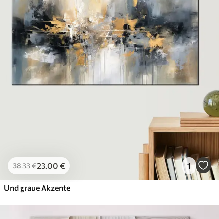
23
.00
€
1
38
.33
€
Und graue Akzente