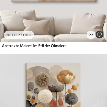
23
.00
€
22
38
.33
€
Abstrakte Malerei im Stil der Ölmalerei