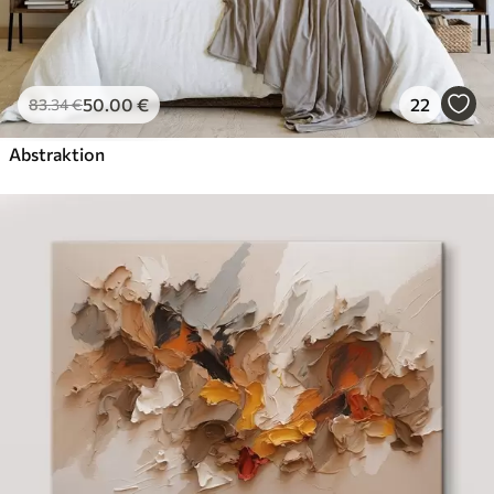
50
.00
€
22
83
.34
€
Abstraktion