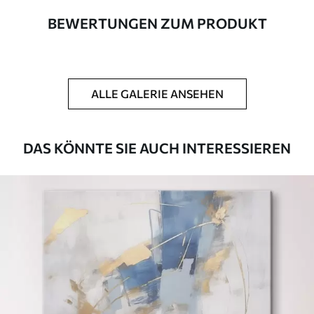
BEWERTUNGEN ZUM PRODUKT
Autor
UWALLS
Artikel Nummer
m00947
ALLE GALERIE ANSEHEN
Zusätzlich
Sie können eine Lackschicht hinzufügen.
Verfügbare Materialien
DAS KÖNNTE SIE AUCH INTERESSIEREN
Kunststoffgewebe
Von
50
.00
€
✓
Lebendige, satte Farben
✓
Lichtecht
✓
Sichere, geruchlose Tinten
✗
Leinwandähnliche Oberfläche
✗
Umweltfreundlich