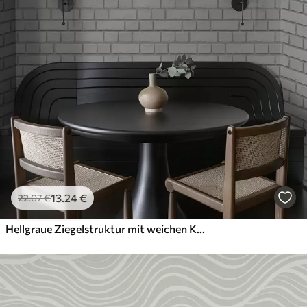
Anwendung
Verfügbare Materialien
Standard
45
.00
27
.00
€
/m²
Premium
56
.67
34
.00
€
/m²
13
.24
€
22
.07
€
Premium-Vinyl
65
.00
39
.00
€
/m²
Hellgraue Ziegelstruktur mit weichen Kanten