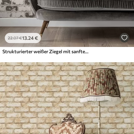
13
.24
€
22
.07
€
Strukturierter weißer Ziegel mit sanfter grauer Verwitterung