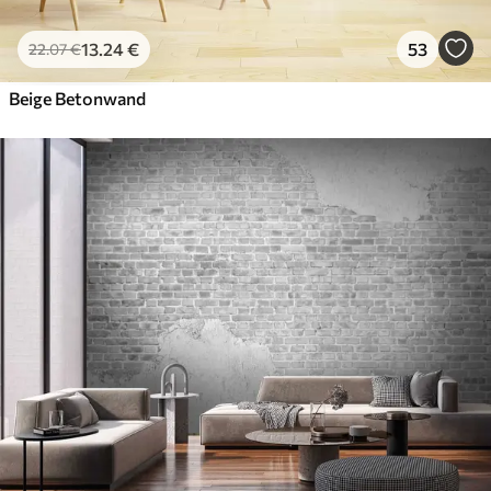
13
.24
€
53
22
.07
€
Beige Betonwand