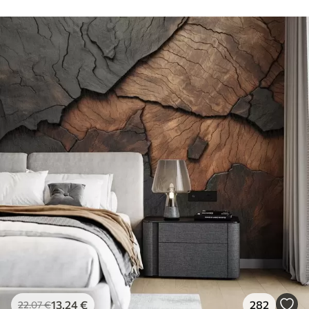
13
.24
€
282
22
.07
€