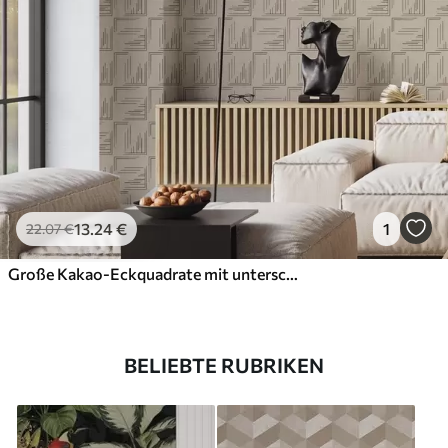
13
.24
€
1
22
.07
€
Große Kakao-Eckquadrate mit unterschiedlichen Linienfüllungen, sandfarben
BELIEBTE RUBRIKEN