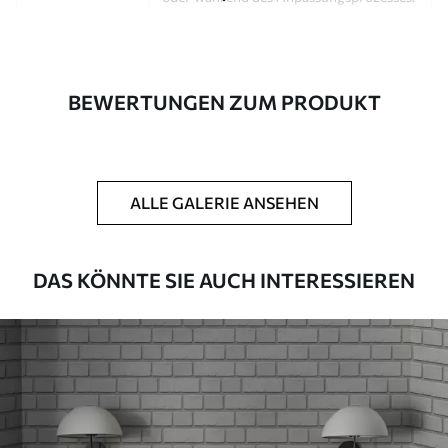
Autor
Design-Studio Uwalls
Artikel Nummer
a00877
BEWERTUNGEN ZUM PRODUKT
Fertigstellung
Seidenmatt.
Produktion
Auf Bestellung gedruckt und in Rollen
bis zu 50 cm Breite geliefert.
ALLE GALERIE ANSEHEN
Zusätzliche
Erhältlich mit Lackbeschichtung
Optionen
und/oder Tapetenkleber.
DAS KÖNNTE SIE AUCH INTERESSIEREN
Reinigung
Kann vorsichtig mit einem weichen
Schwamm gereinigt werden.
Fototapeten mit Lackbeschichtung
können mit Wasser gereinigt werden.
Methode der
Nahtlose Anwendung