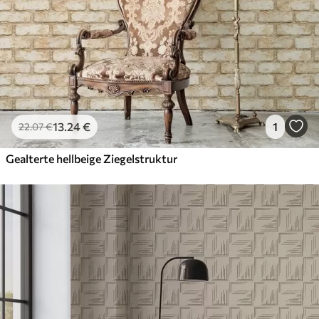
13
.24
€
1
22
.07
€
Gealterte hellbeige Ziegelstruktur