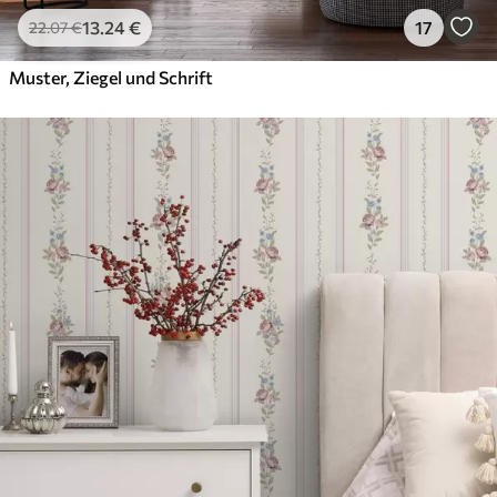
13
.24
€
17
22
.07
€
Muster, Ziegel und Schrift