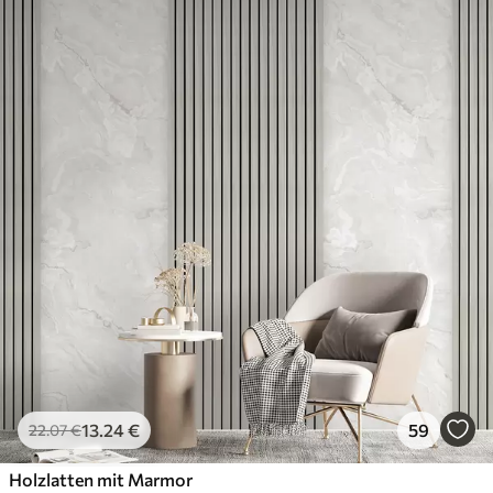
13
.24
€
59
22
.07
€
Holzlatten mit Marmor