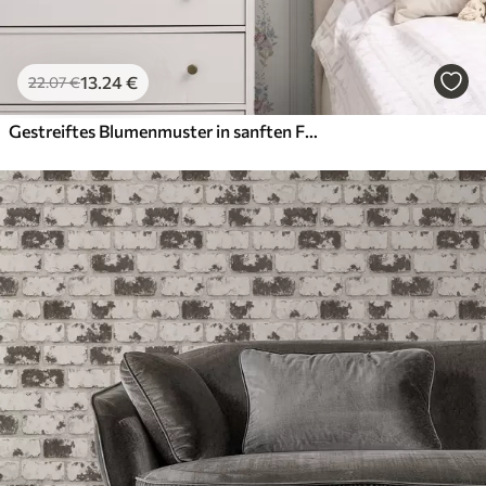
13
.24
€
22
.07
€
Gestreiftes Blumenmuster in sanften Farben