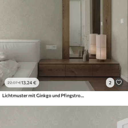
Anwendung
Verfügbare Materialien
Standard
45
.00
27
.00
€
/m²
Premium
56
.67
34
.00
€
/m²
13
.24
€
2
22
.07
€
Premium-Vinyl
65
.00
39
.00
€
/m²
Lichtmuster mit Ginkgo und Pfingstrosen