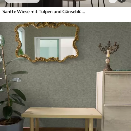
Sanfte Wiese mit Tulpen und Gänseblümchen, pastellfarbenem Salbei