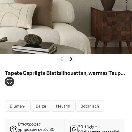
Tapete Geprägte Blattsilhouetten, warmes Taupe
Nr. a00781
Blumen-
Beige
Neutral
Botanisch
Επιστροφές
30-tägige
χρημάτων εντός 30
Rückerstattungspolitik