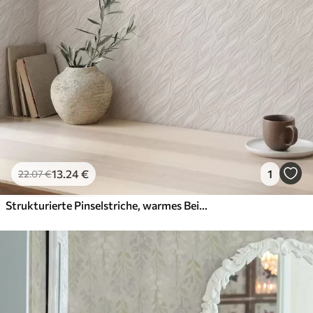
13
.24
€
1
22
.07
€
Strukturierte Pinselstriche, warmes Beige