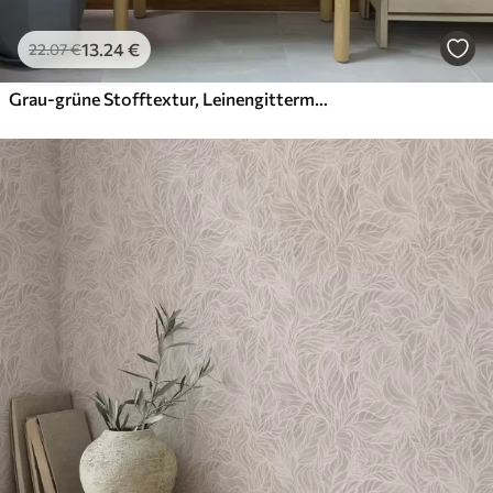
13
.24
€
22
.07
€
Grau-grüne Stofftextur, Leinengittermuster