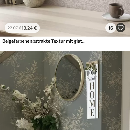
13
.24
€
16
22
.07
€
Beigefarbene abstrakte Textur mit glatten Linien von Blättern