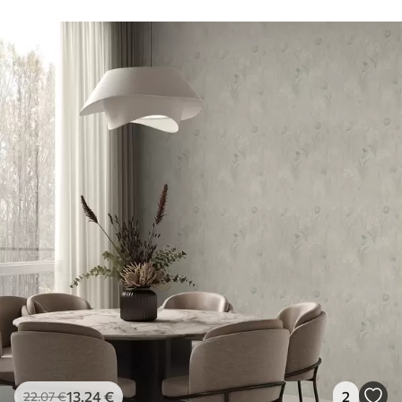
13
.24
€
2
22
.07
€