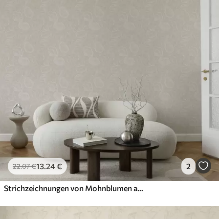
13
.24
€
2
22
.07
€
Strichzeichnungen von Mohnblumen auf cremefarbenem Hintergrund