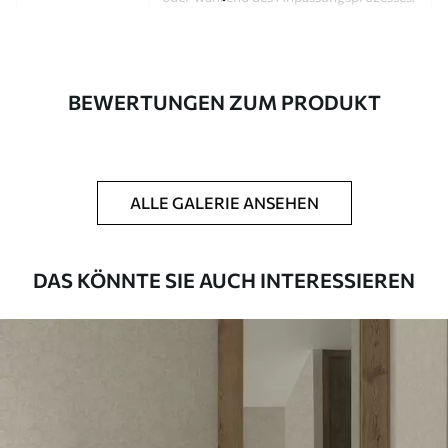
Autor
Design-Studio Uwalls
Artikel Nummer
a00781
BEWERTUNGEN ZUM PRODUKT
Fertigstellung
Seidenmatt.
Produktion
Auf Bestellung gedruckt und in Rollen
bis zu 50 cm Breite geliefert.
ALLE GALERIE ANSEHEN
Zusätzliche
Erhältlich mit Lackbeschichtung
Optionen
und/oder Tapetenkleber.
DAS KÖNNTE SIE AUCH INTERESSIEREN
Reinigung
Kann vorsichtig mit einem weichen
Schwamm gereinigt werden.
Fototapeten mit Lackbeschichtung
können mit Wasser gereinigt werden.
Methode der
Nahtlose Anwendung