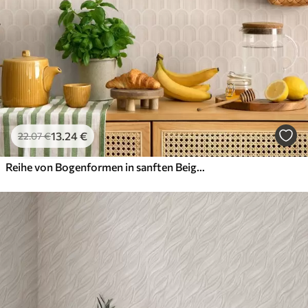
13
.24
€
22
.07
€
Reihe von Bogenformen in sanften Beigestreifen, Retro-Stimmung