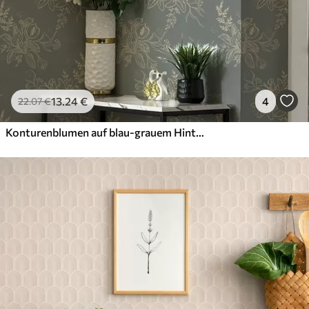
13
.24
€
4
22
.07
€
Konturenblumen auf blau-grauem Hintergrund, elegantes botanisches Muster