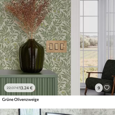
13
.24
€
9
22
.07
€
Grüne Olivenzweige