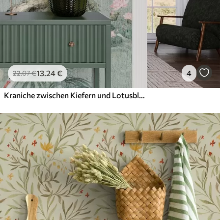
13
.24
€
4
22
.07
€
Kraniche zwischen Kiefern und Lotusblumen vor einem ruhigen grünen Hintergrund