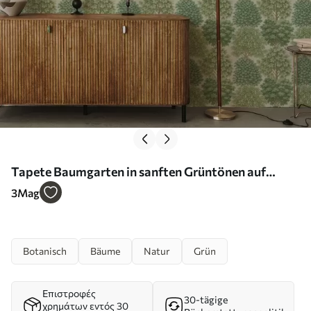
Tapete Baumgarten in sanften Grüntönen auf
hellem Untergrund Nr. a00775
3
Mag
Botanisch
Bäume
Natur
Grün
Επιστροφές
30-tägige
χρημάτων εντός 30