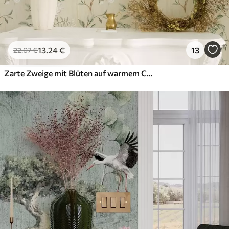
13
.24
€
13
22
.07
€
Zarte Zweige mit Blüten auf warmem Cremehintergrund