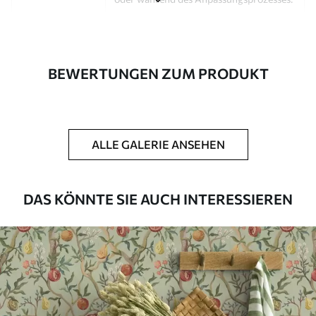
Autor
Design-Studio Uwalls
Artikel Nummer
a00775
BEWERTUNGEN ZUM PRODUKT
Fertigstellung
Seidenmatt.
Produktion
Auf Bestellung gedruckt und in Rollen
bis zu 50 cm Breite geliefert.
ALLE GALERIE ANSEHEN
Zusätzliche
Erhältlich mit Lackbeschichtung
Optionen
und/oder Tapetenkleber.
DAS KÖNNTE SIE AUCH INTERESSIEREN
Reinigung
Kann vorsichtig mit einem weichen
Schwamm gereinigt werden.
Fototapeten mit Lackbeschichtung
können mit Wasser gereinigt werden.
Methode der
Nahtlose Anwendung