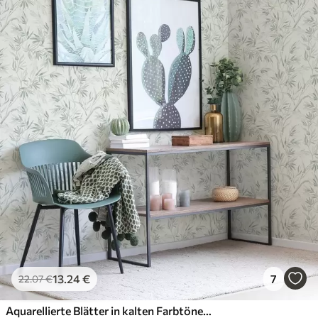
13
.24
€
7
22
.07
€
Aquarellierte Blätter in kalten Farbtönen, minimalistisches Design