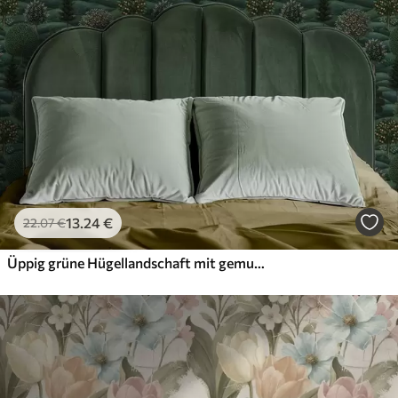
13
.24
€
22
.07
€
Üppig grüne Hügellandschaft mit gemusterten Bäumen