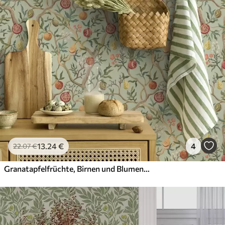
Anwendung
Verfügbare Materialien
Standard
45
.00
27
.00
€
/m²
Premium
56
.67
34
.00
€
/m²
13
.24
€
4
22
.07
€
Premium-Vinyl
65
.00
39
.00
€
/m²
Granatapfelfrüchte, Birnen und Blumen auf einem blassgrünen Hintergrund