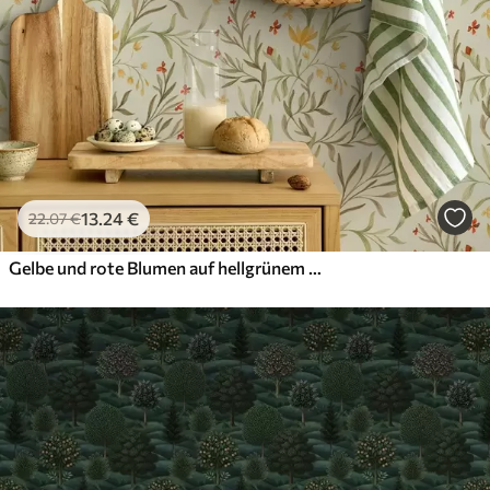
13
.24
€
22
.07
€
Gelbe und rote Blumen auf hellgrünem Hintergrund