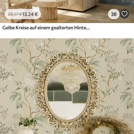
13
.24
€
38
22
.07
€
Gelbe Kreise auf einem gealterten Hintergrund