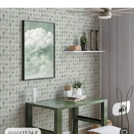
13
.24
€
22
.07
€