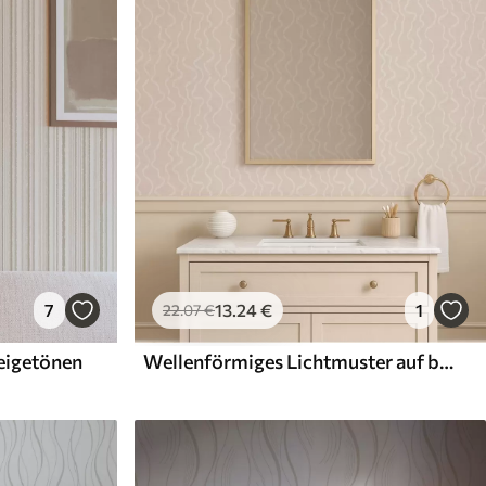
7
13
.24
€
1
22
.07
€
Beigetönen
Wellenförmiges Lichtmuster auf beigem Hintergrund