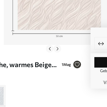
che, warmes Beige
1
Mag
Geb