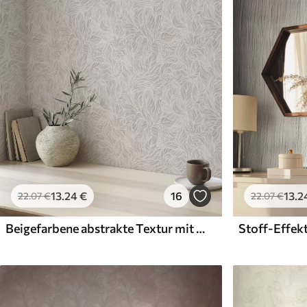
Verfügbare Materialien
Standard
Premium
45
.00
56
.67
27
.00
€
/m²
34
.00
€
/m²
13
.24
€
16
13
.2
22
.07
€
22
.07
€
Beigefarbene abstrakte Textur mit glatten Linien von Blättern
Stoff-Effek