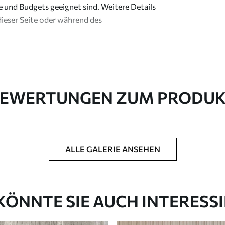
e und Budgets geeignet sind. Weitere Details
dieser Seite oder während des
EWERTUNGEN ZUM PRODU
in Rollen bis zu 50 cm Breite geliefert.
ALLE GALERIE ANSEHEN
htung und/oder Tapetenkleber.
 weichen Schwamm gereinigt werden.
ichtung können mit Wasser gereinigt werden.
KÖNNTE SIE AUCH INTERESS