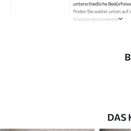
unterschiedliche Bedürfniss
finden Sie weiter unten auf 
Anpassungsprozesses.
Autor
Design-Studio Uwalls
Artikel Nummer
a00688
B
Fertigstellung
Seidenmatt.
Produktion
Auf Bestellung gedruckt und 
Zusätzliche Optionen
Erhältlich mit Lackbeschic
Reinigung
Kann vorsichtig mit einem
Fototapeten mit Lackbesch
DAS 
Methode der
Nahtlose Anwendung
Anwendung