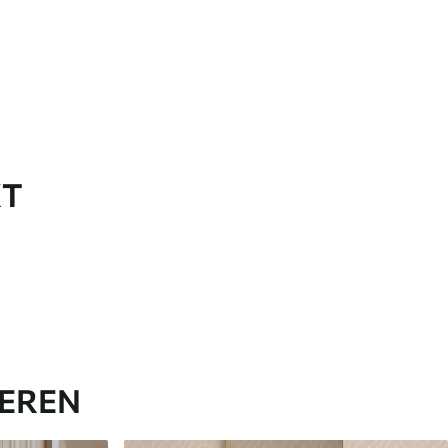
KT
IEREN