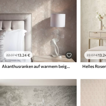
13
.24
€
13
.2
22
.07
€
22
.07
€
Akanthusranken auf warmem beigem Grund