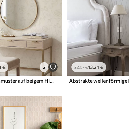
4
€
2
13
.24
€
22
.07
€
Helles Rosenmuster auf beigem Hintergrund