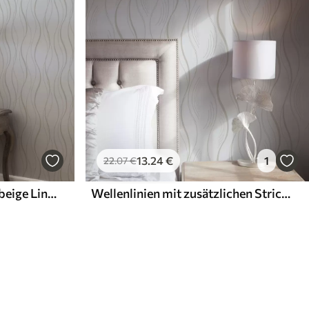
13
.24
€
1
22
.07
€
Abstrakte wellenförmige beige Linien auf weißem Hintergrund
Wellenlinien mit zusätzlichen Strichen im modernen Stil