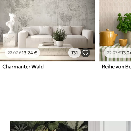
13
.24
€
131
13
.2
22
.07
€
22
.07
€
Charmanter Wald