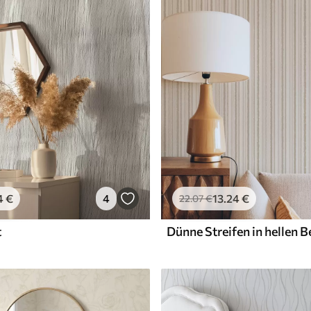
Premium-Vinyl
65
.00
39
.00
€
/m²
4
€
4
13
.24
€
22
.07
€
t
Dünne Streifen in hellen 