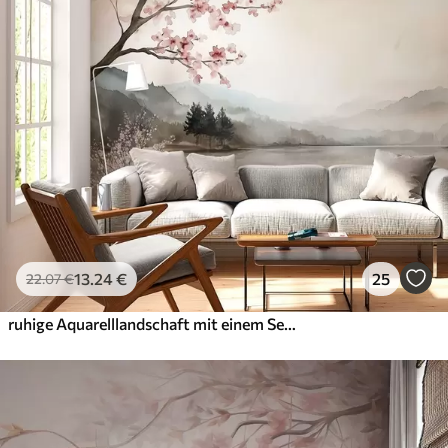
13
.24
€
25
22
.07
€
ruhige Aquarelllandschaft mit einem See und einem blühenden Baum