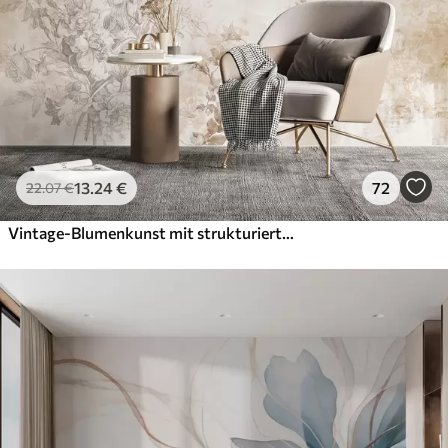
13
.24
€
72
22
.07
€
Vintage-Blumenkunst mit strukturierter Oberfläche, zarten Gartenblumen und Blattillustrationen im Zeichenstil, sanften Pastelltönen in Beige und Sepia