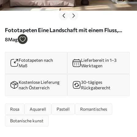
Fototapeten Eine Landschaft mit einem Fluss,
umgeben von Blumen und Pflanzen, sanften Farben,
8
Mag
rosa Himmel, Aquarell-Texturstil N° w09537
Fototapeten nach
Lieferbereit in 1–3
Maß
Werktagen
Kostenlose Lieferung
30-tägiges
nach Österreich
Rückgaberecht
Rosa
Aquarell
Pastell
Romantisches
Botanische kunst