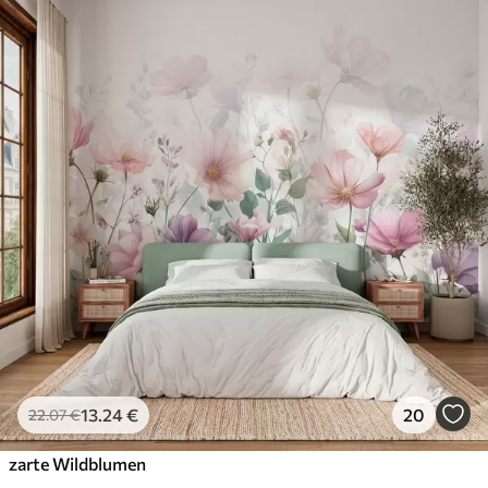
13
.24
€
20
22
.07
€
zarte Wildblumen