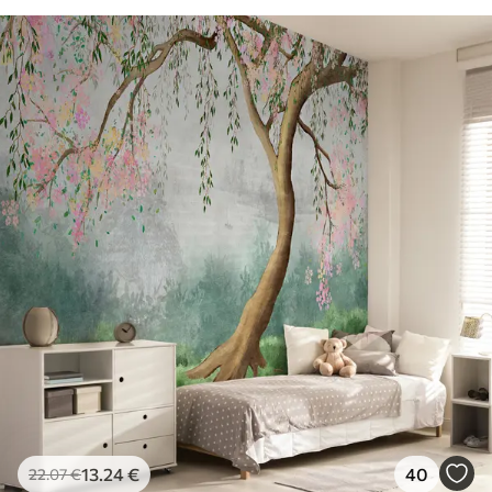
13
.24
€
40
22
.07
€