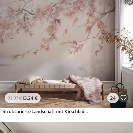
13
.24
€
24
22
.07
€
Strukturierte Landschaft mit Kirschblütenzweig, rosa Blättern, weichem, nebligem Hintergrund