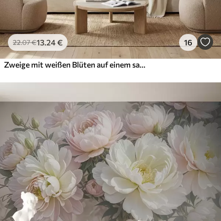
13
.24
€
16
22
.07
€
Zweige mit weißen Blüten auf einem sanften beigen Hintergrund