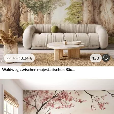
56
.67
34
.00
€
/m²
Premium-Vinyl
65
.00
39
.00
€
/m²
Peel and Stick
81
.67
49
.00
€
/m²
13
.24
€
130
22
.07
€
Waldweg zwischen majestätischen Bäumen im Aquarellstil