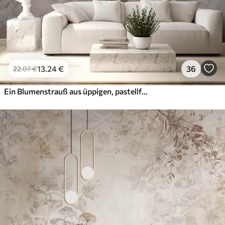
13
.24
€
36
22
.07
€
Ein Blumenstrauß aus üppigen, pastellfarbenen Pfingstrosen und anderen Blumen vor einem weichen, unscharfen Hintergrund