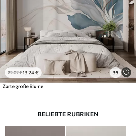
13
.24
€
36
22
.07
€
Zarte große Blume
BELIEBTE RUBRIKEN