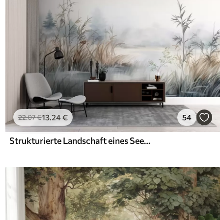
13
.24
€
54
22
.07
€
Strukturierte Landschaft eines Sees mit hohen Gräsern im Vordergrund, sanftes Blau und Braun, ruhiges Wasser, Bäume in der Ferne