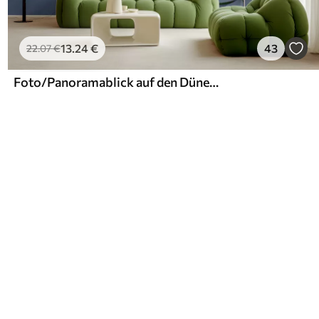
13
.24
€
43
22
.07
€
Foto/Panoramablick auf den Dünenstrand bei Sonnenuntergang