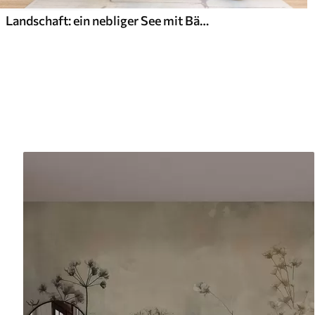
Landschaft: ein nebliger See mit Bäumen und Schilf, fliegende Vögel, strukturierter Aquarellstil