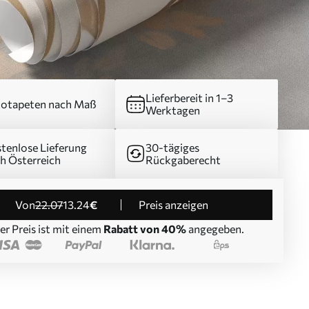
Lieferbereit in 1–3
otapeten nach Maß
Werktagen
tenlose Lieferung
30-tägiges
h Österreich
Rückgaberecht
von
22
.07
13
.24
€
Preis anzeigen
er Preis ist mit einem
Rabatt von 40%
angegeben.