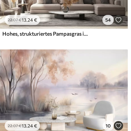
13
.24
€
54
22
.07
€
Hohes, strukturiertes Pampasgras in sanften, warmen, neutralen Farbtönen, mit einem verschwommenen, hellen Hintergrund
13
.24
€
10
22
.07
€