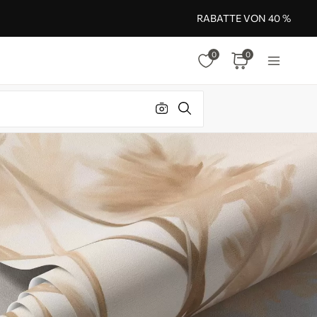
RABATTE VON 40 %
0
0