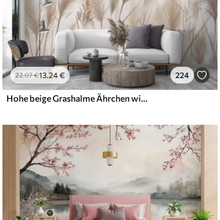
13
.24
€
224
22
.07
€
Hohe beige Grashalme Ährchen wiegen sich im Wind vor einem weichen, hellen Hintergrund