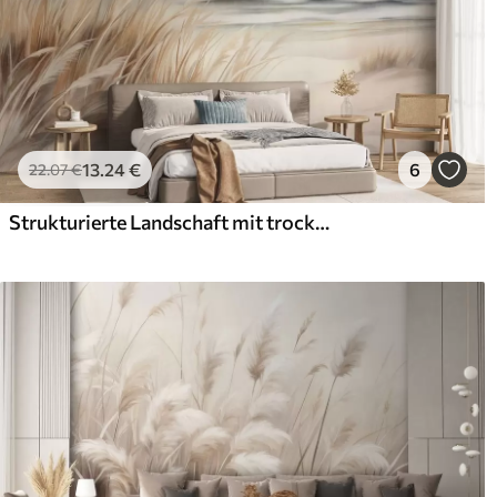
13
.24
€
6
22
.07
€
Strukturierte Landschaft mit trockenem Gras an einem Sandstrand, mit dem Meer und dem Himmel im Hintergrund