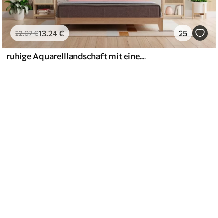
13
.24
€
25
22
.07
€
ruhige Aquarelllandschaft mit einem See und einem blühenden Baum