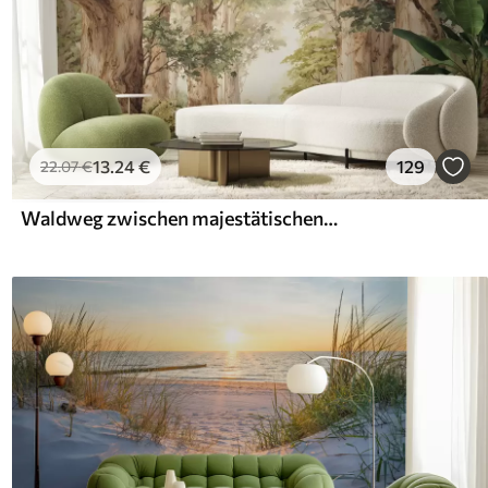
13
.24
€
129
22
.07
€
Waldweg zwischen majestätischen Bäumen im Aquarellstil