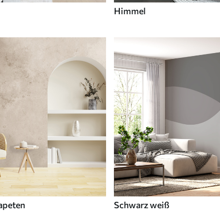
Himmel
apeten
Schwarz weiß