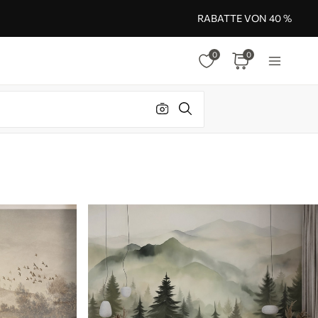
RABATTE VON 40 %
0
0