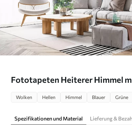
Fototapeten Heiterer Himmel m
Schäfchenwolken darüber N° u
Wolken
Hellen
Himmel
Blauer
Grüne
Spezifikationen und Material
Lieferung & Beza