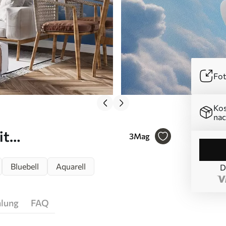
Fot
Kos
nac
it
3
Mag
76148
Bluebell
Aquarell
D
hlung
FAQ