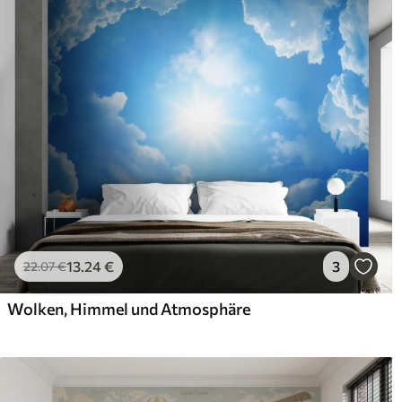
Verlegemethode
Nahtlose Anwendung
Verfügbare Materialien
Standard
Pr
45
.00
56
.
27
.00
€
/m²
Premium-Vinyl
Pee
65
.00
81
.
39
.00
€
/m²
13
.24
€
3
22
.07
€
Wolken, Himmel und Atmosphäre