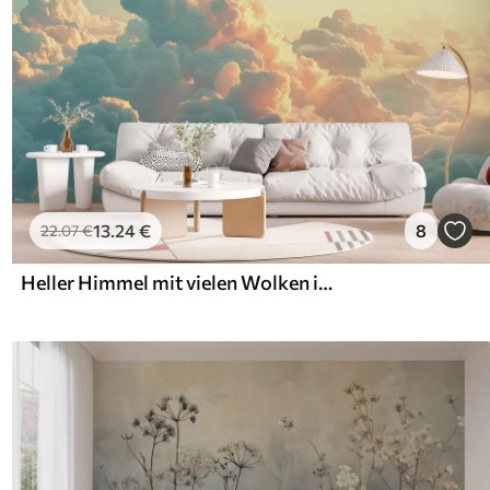
13
.24
€
8
22
.07
€
Heller Himmel mit vielen Wolken in hellen Farben