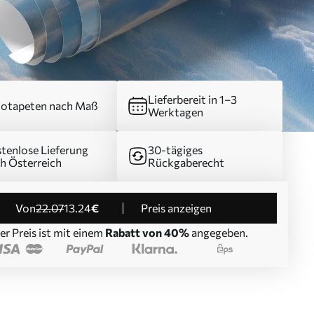
Lieferbereit in 1–3
otapeten nach Maß
Werktagen
tenlose Lieferung
30-tägiges
h Österreich
Rückgaberecht
von
22
.07
13
.24
€
Preis anzeigen
er Preis ist mit einem
Rabatt von 40%
angegeben.