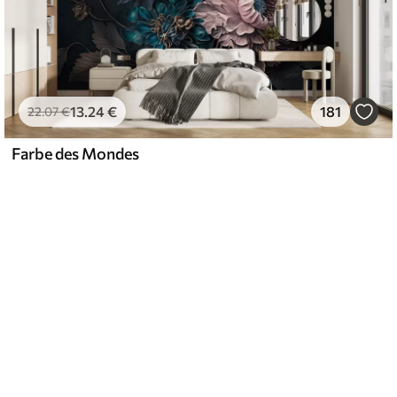
13
.24
€
181
22
.07
€
Farbe des Mondes