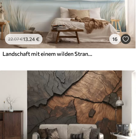
13
.24
€
16
22
.07
€
Landschaft mit einem wilden Strand im Stil der Ölmalerei