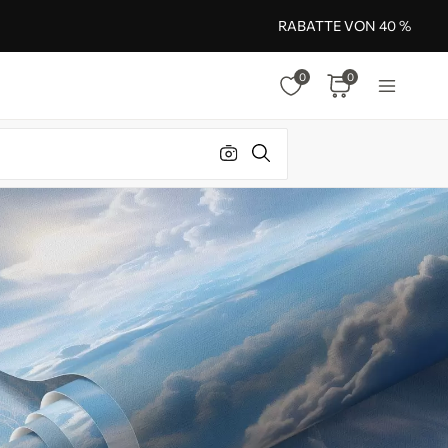
RABATTE VON 40 %
0
0