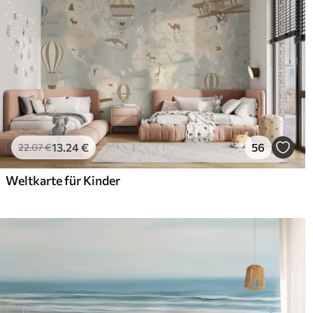
13
.24
€
56
22
.07
€
Weltkarte für Kinder