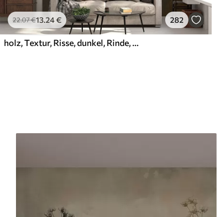
13
.24
€
282
22
.07
€
holz, Textur, Risse, dunkel, Rinde, Oberfläche