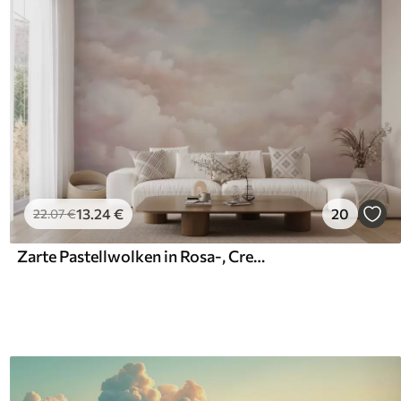
13
.24
€
20
22
.07
€
Zarte Pastellwolken in Rosa-, Creme- und Blautönen