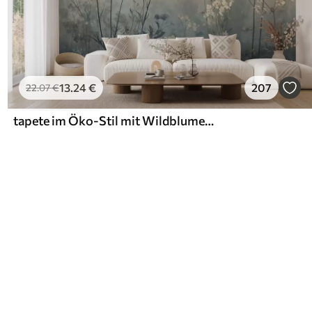
13
.24
€
207
22
.07
€
tapete im Öko-Stil mit Wildblumen und Pflanzen auf strukturiertem Hintergrund