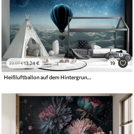
13
.24
€
19
22
.07
€
Heißluftballon auf dem Hintergrund des Nachthimmels