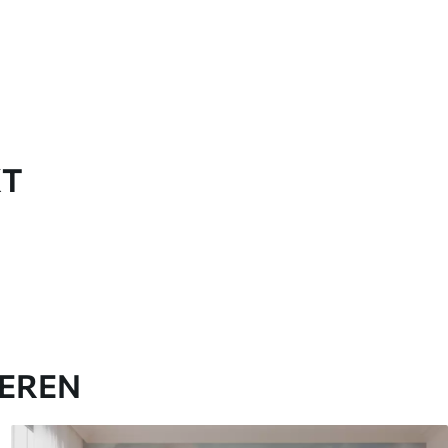
KT
IEREN