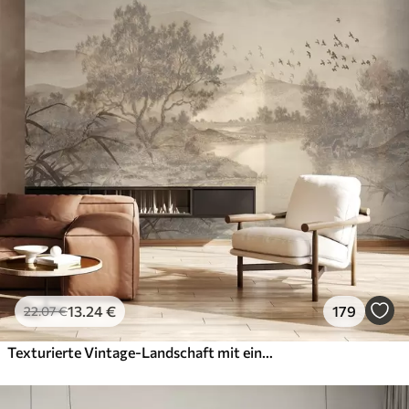
13
.24
€
179
22
.07
€
Texturierte Vintage-Landschaft mit einem Baum in der Nähe von Fluss und einem bewölkten Himmel, Natur Kunst in Sepia-Tönen