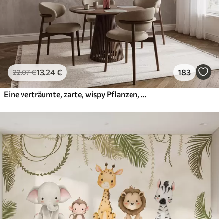
13
.24
€
183
22
.07
€
Eine verträumte, zarte, wispy Pflanzen, Ährchen und Blumen in braunen Pastellfarben vor einem dunstigen, strukturierten Hintergrund