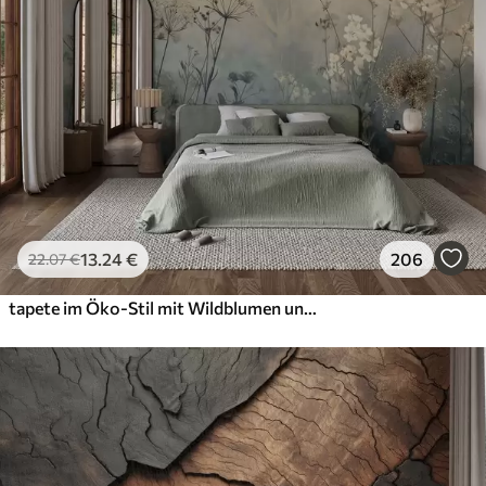
13
.24
€
206
22
.07
€
tapete im Öko-Stil mit Wildblumen und Pflanzen auf strukturiertem Hintergrund