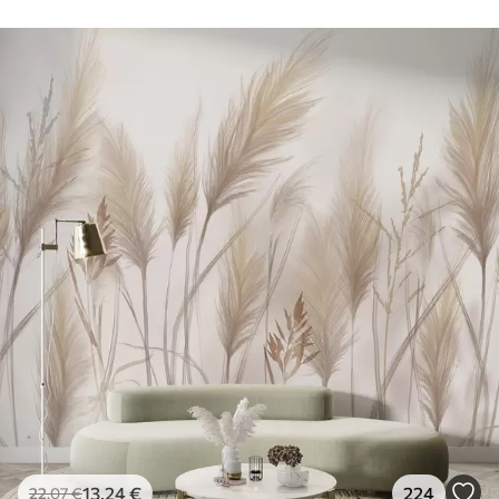
13
.24
€
224
22
.07
€