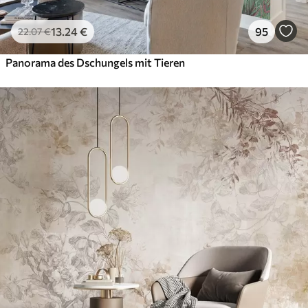
13
.24
€
95
22
.07
€
Panorama des Dschungels mit Tieren