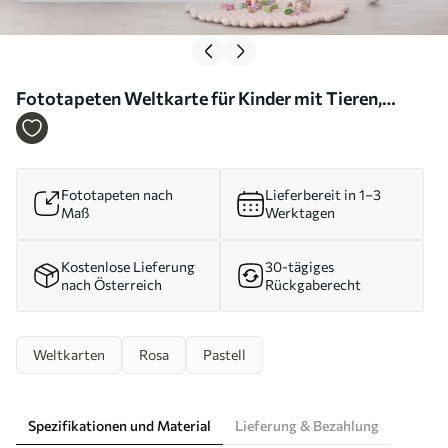
Fototapeten Weltkarte für Kinder mit Tieren,
Flugzeugen und Heißluftballons. Deutsche Sprache.
Farbe: Rosa. N° c00003dev3
Fototapeten nach
Lieferbereit in 1–3
Maß
Werktagen
Kostenlose Lieferung
30-tägiges
nach Österreich
Rückgaberecht
Weltkarten
Rosa
Pastell
Spezifikationen und Material
Lieferung & Bezahlung