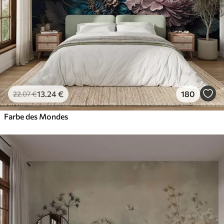
Premium-Vinyl
65
.00
39
.00
€
/m²
Peel and Stick
81
.67
49
.00
€
/m²
13
.24
€
180
22
.07
€
Farbe des Mondes