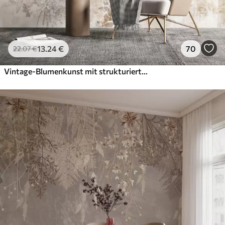
13
.24
€
70
22
.07
€
Vintage-Blumenkunst mit strukturierter Oberfläche, zarten Gartenblumen und Blattillustrationen im Zeichenstil, sanften Pastelltönen in Beige und Sepia