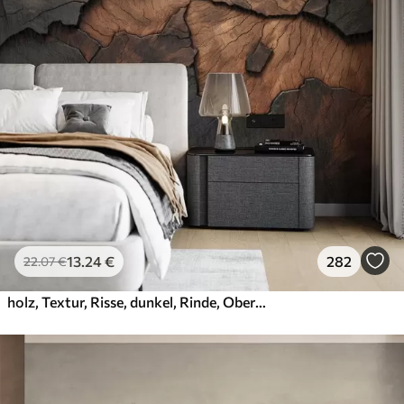
13
.24
€
282
22
.07
€
holz, Textur, Risse, dunkel, Rinde, Oberfläche