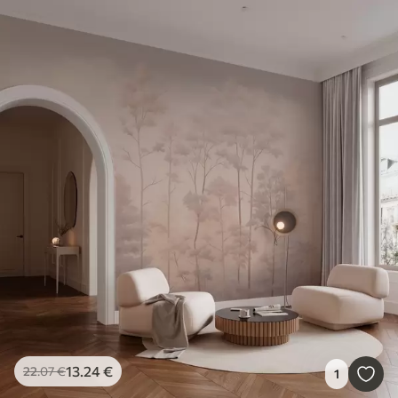
13
.24
€
22
.07
€
1