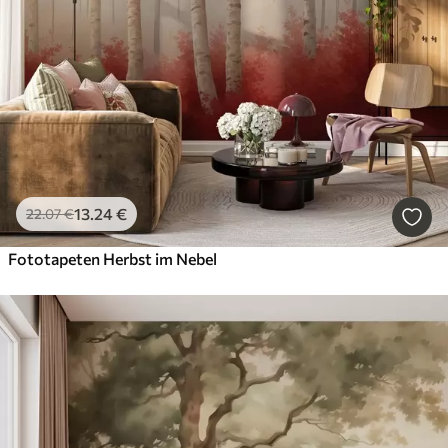
13
.24
€
22
.07
€
Fototapeten Herbst im Nebel