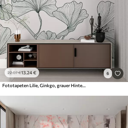
13
.24
€
22
.07
€
6
Fototapeten Lilie, Ginkgo, grauer Hintergrund