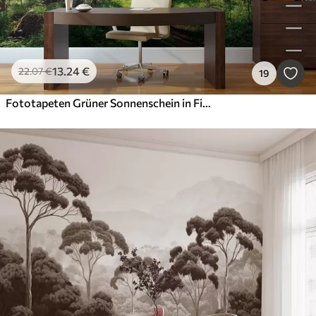
13
.24
€
22
.07
€
19
Fototapeten Grüner Sonnenschein in Finnland