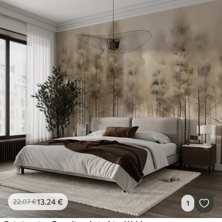
13
.24
€
22
.07
€
1