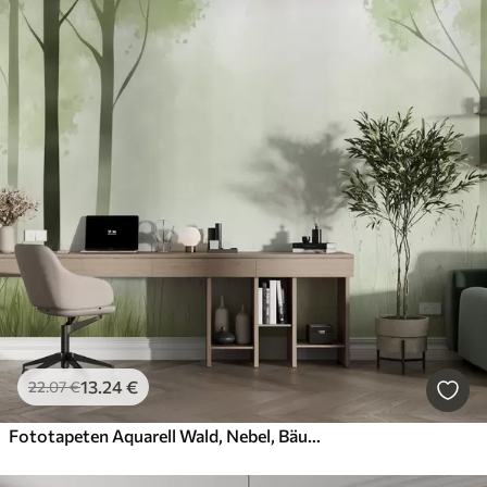
13
.24
€
22
.07
€
Fototapeten Aquarell Wald, Nebel, Bäume, Gras, natürliche Landschaft, grüne Farbe