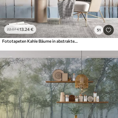
13
.24
€
22
.07
€
51
Fototapeten Kahle Bäume in abstrakten Pastell verschwommen Winter minimalistische Landschaft mit einem weichen, dunstigen Hintergrund