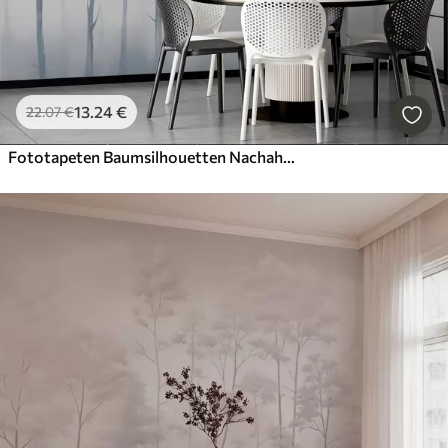
13
.24
€
22
.07
€
Fototapeten Baumsilhouetten Nachahmung nasses Aquarell