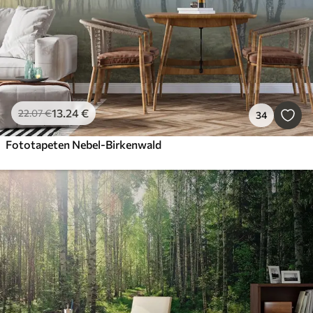
13
.24
€
22
.07
€
34
Fototapeten Nebel-Birkenwald