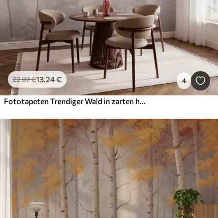
13
.24
€
22
.07
€
4
Fototapeten Trendiger Wald in zarten hellen Pastellfarben