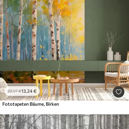
13
.24
€
22
.07
€
Fototapeten Bäume, Birken