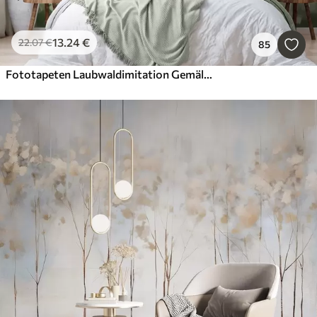
13
.24
€
22
.07
€
85
Fototapeten Laubwaldimitation Gemälde