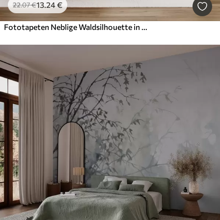
13
.24
€
22
.07
€
Fototapeten Neblige Waldsilhouette in zartrosa Farbe