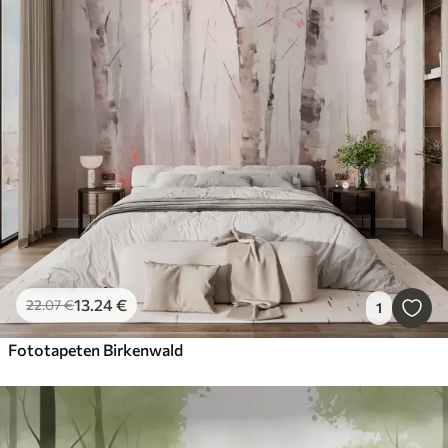
13
.24
€
22
.07
€
1
Fototapeten Birkenwald