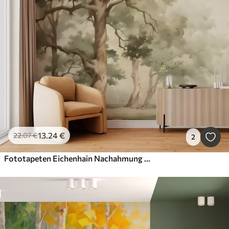
13
.24
€
22
.07
€
2
Fototapeten Eichenhain Nachahmung eines verschwommenen Aquarells