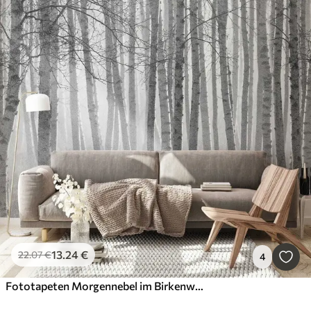
13
.24
€
22
.07
€
4
Fototapeten Morgennebel im Birkenwald