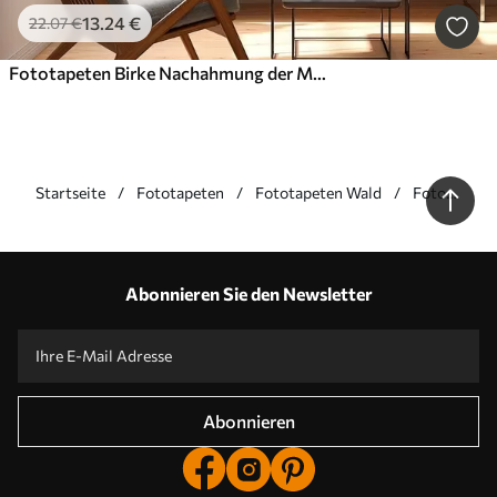
13
.24
€
22
.07
€
Fototapeten Birke Nachahmung der Malerei
Startseite
Fototapeten
Fototapeten Wald
Fototapete
Birkenwald
Unsere Vorteile
Antworten:
1
Abonnieren Sie den Newsletter
Produktion nach individuellen Größen
Nehmen Sie an der Ferienaktion 2025 teil und erhalten Sie einen Rabatt
Kostenlose professionelle Fotobearbeitung
Promo-Codes mit Rabatten zu bestellen!
Abonnieren