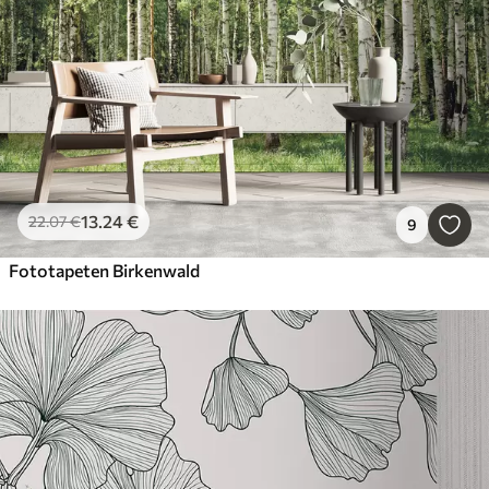
13
.24
€
22
.07
€
9
Fototapeten Birkenwald