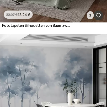
13
.24
€
22
.07
€
2
Fototapeten Silhouetten von Baumzweigen und Schatten Nachahmung von Aquarell