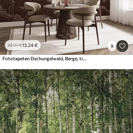
13
.24
€
22
.07
€
9
Fototapeten Dschungelwald, Berge, tropisch, Natur, große Bäume, braune Farben