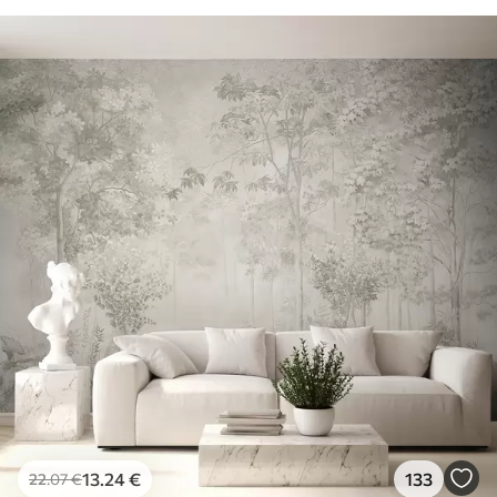
13
.24
€
133
22
.07
€