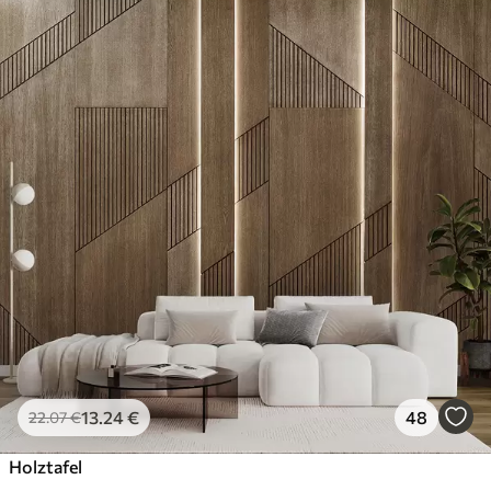
13
.24
€
48
22
.07
€
Holztafel