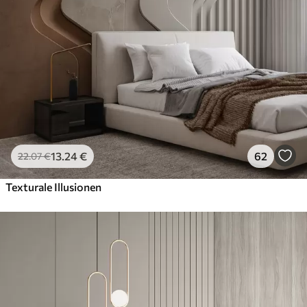
56
.67
34
.00
€
/m²
Premium-Vinyl
65
.00
39
.00
€
/m²
Peel and Stick
81
.67
49
.00
€
/m²
13
.24
€
62
22
.07
€
Texturale Illusionen