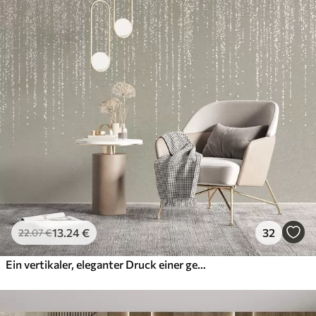
13
.24
€
32
22
.07
€
Ein vertikaler, eleganter Druck einer gepunkteten Girlande auf einem beigefarbenen, strukturierten Hintergrund, der ein Gefühl von Tiefe und Bewegung vermittelt