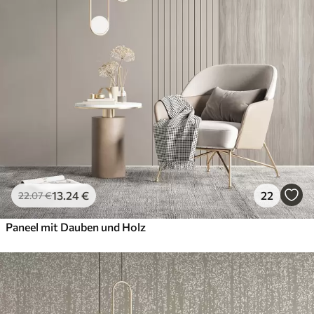
13
.24
€
22
22
.07
€
Paneel mit Dauben und Holz