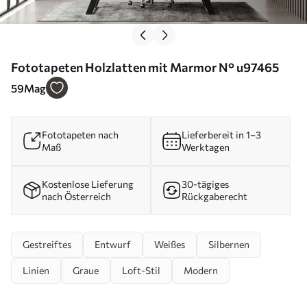
Fototapeten Holzlatten mit Marmor N° u97465
59
Mag
Fototapeten nach
Lieferbereit in 1–3
Maß
Werktagen
Kostenlose Lieferung
30-tägiges
nach Österreich
Rückgaberecht
Gestreiftes
Entwurf
Weißes
Silbernen
Linien
Graue
Loft-Stil
Modern