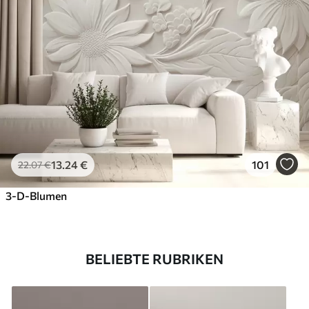
13
.24
€
101
22
.07
€
3-D-Blumen
BELIEBTE RUBRIKEN