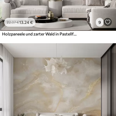
13
.24
€
9
22
.07
€
Holzpaneele und zarter Wald in Pastellfarben