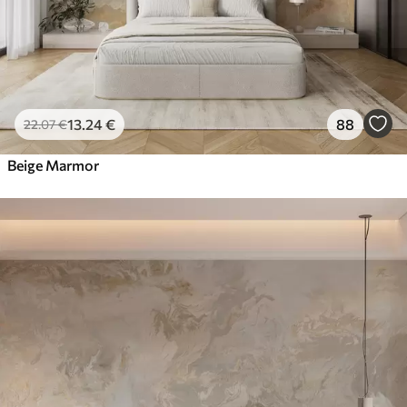
13
.24
€
88
22
.07
€
Beige Marmor