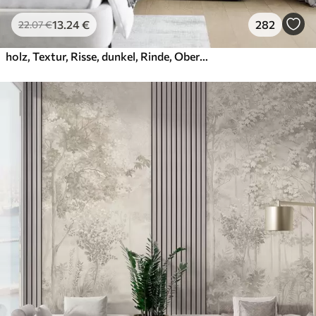
13
.24
€
282
22
.07
€
holz, Textur, Risse, dunkel, Rinde, Oberfläche