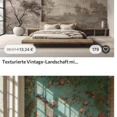
13
.24
€
179
22
.07
€
Texturierte Vintage-Landschaft mit einem Baum in der Nähe von Fluss und einem bewölkten Himmel, Natur Kunst in Sepia-Tönen