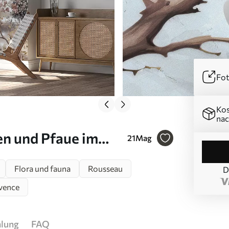
Fot
Kos
nac
en und Pfaue im
21
Mag
Flora und fauna
Rousseau
D
vence
hlung
FAQ