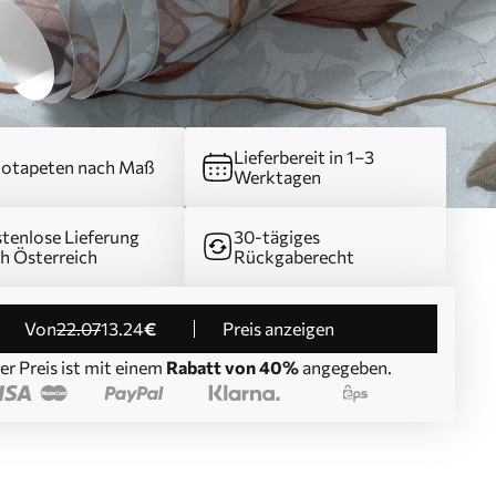
Lieferbereit in 1–3
otapeten nach Maß
Werktagen
tenlose Lieferung
30-tägiges
h Österreich
Rückgaberecht
von
22
.07
13
.24
€
Preis anzeigen
er Preis ist mit einem
Rabatt von 40%
angegeben.