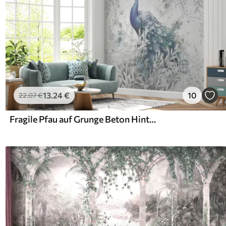
13
.24
€
10
22
.07
€
Fragile Pfau auf Grunge Beton Hintergrund