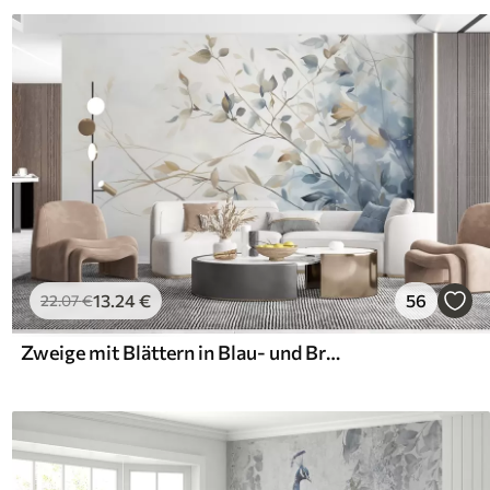
13
.24
€
56
22
.07
€
Zweige mit Blättern in Blau- und Brauntönen, heller Hintergrund, weich und zart, Aquarellstil