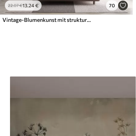
13
.24
€
70
22
.07
€
Vintage-Blumenkunst mit strukturierter Oberfläche, zarten Gartenblumen und Blattillustrationen im Zeichenstil, sanften Pastelltönen in Beige und Sepia