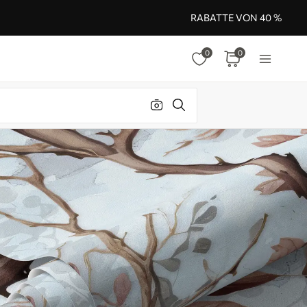
RABATTE VON 40 %
0
0