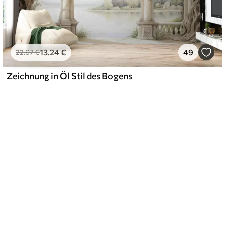
13
.24
€
49
22
.07
€
Zeichnung in Öl Stil des Bogens