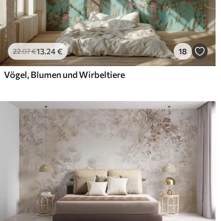
13
.24
€
18
22
.07
€
Vögel, Blumen und Wirbeltiere