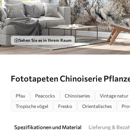
Sehen Sie es in Ihrem Raum
Fototapeten Chinoiserie Pflanz
chinesischen Stil N° u94849
Pfau
Peacocks
Chinoiseries
Vintage natur
Tropische vögel
Fresko
Orientalisches
Pro
Spezifikationen und Material
Lieferung & Beza