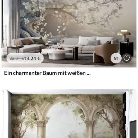
13
.24
€
51
22
.07
€
Ein charmanter Baum mit weißen Blüten vor dem Hintergrund der Wolken in einem interessanten Stil in zarten warmen Farben