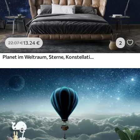
13
.24
€
2
22
.07
€
Planet im Weltraum, Sterne, Konstellationen, kosmische