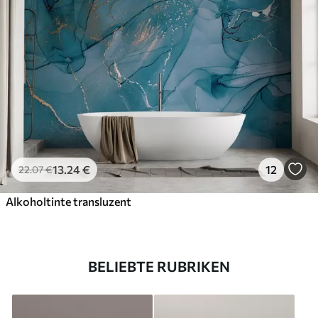
13
.24
€
12
22
.07
€
Alkoholtinte transluzent
BELIEBTE RUBRIKEN