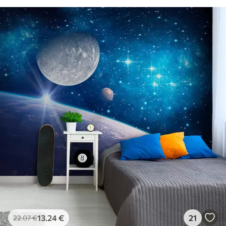
13
.24
€
21
22
.07
€