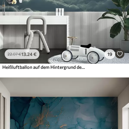
13
.24
€
19
22
.07
€
Heißluftballon auf dem Hintergrund des Nachthimmels