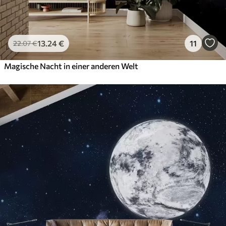
13
.24
€
11
22
.07
€
Magische Nacht in einer anderen Welt