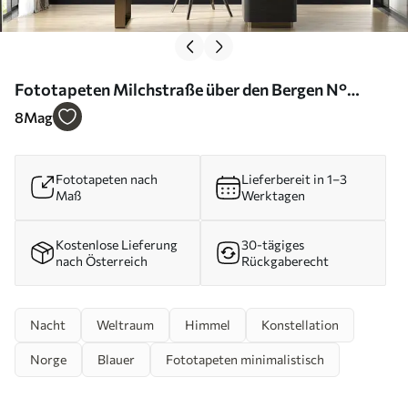
Fototapeten Milchstraße über den Bergen N°
u21477
8
Mag
Fototapeten nach
Lieferbereit in 1–3
Maß
Werktagen
Kostenlose Lieferung
30-tägiges
nach Österreich
Rückgaberecht
Nacht
Weltraum
Himmel
Konstellation
Norge
Blauer
Fototapeten minimalistisch