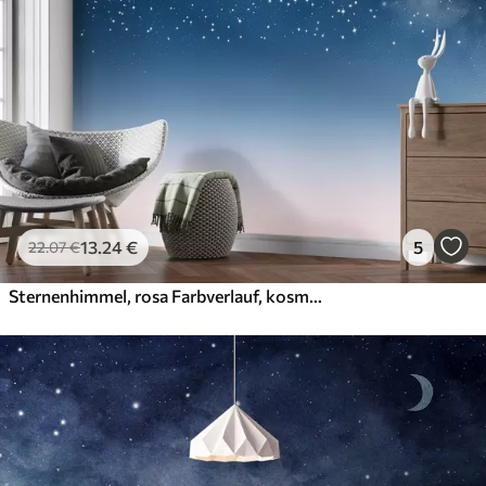
56
.67
34
.00
€
/m²
Premium-Vinyl
65
.00
39
.00
€
/m²
Peel and Stick
81
.67
49
.00
€
/m²
13
.24
€
5
22
.07
€
Sternenhimmel, rosa Farbverlauf, kosmisch, Konstellationen