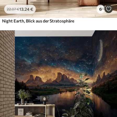
13
.24
€
6
22
.07
€
Night Earth, Blick aus der Stratosphäre