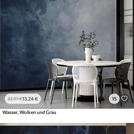
13
.24
€
15
22
.07
€
Wasser, Wolken und Grau