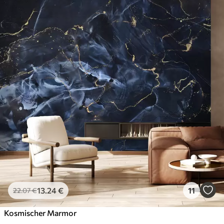
13
.24
€
11
22
.07
€
Kosmischer Marmor