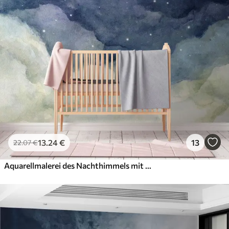
13
.24
€
13
22
.07
€
Aquarellmalerei des Nachthimmels mit Mondsichel und leuchtenden Sternen