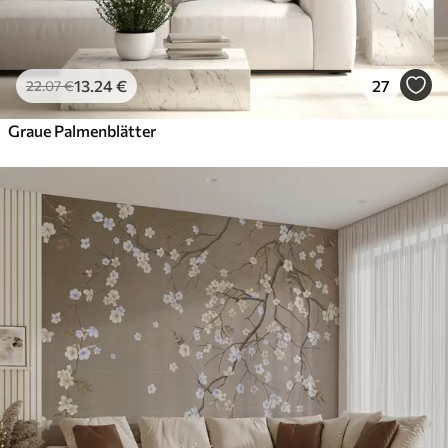
13
.24
€
27
22
.07
€
Graue Palmenblätter