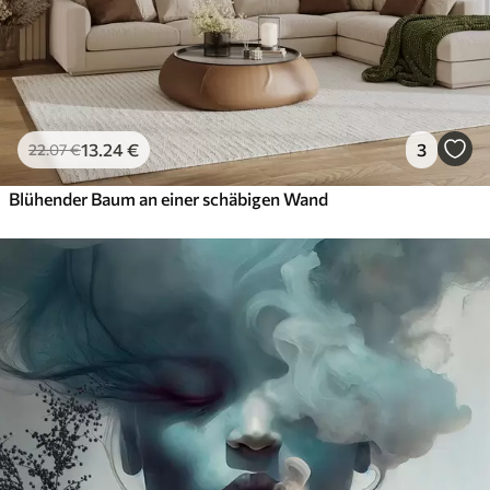
13
.24
€
3
22
.07
€
Blühender Baum an einer schäbigen Wand