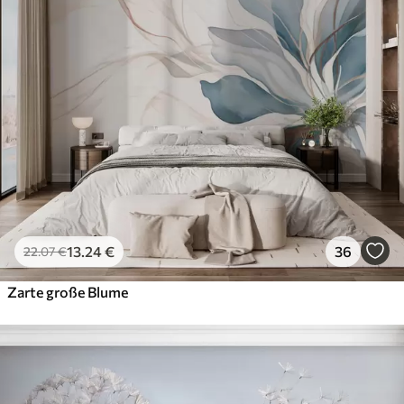
13
.24
€
36
22
.07
€
Zarte große Blume