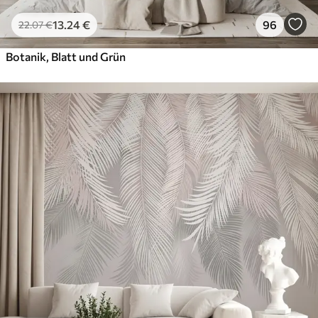
13
.24
€
96
22
.07
€
Botanik, Blatt und Grün