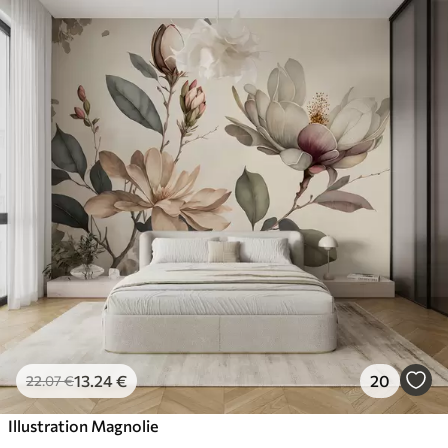
13
.24
€
20
22
.07
€
Illustration Magnolie