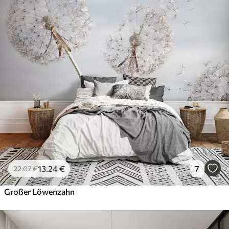
13
.24
€
7
22
.07
€
Großer Löwenzahn