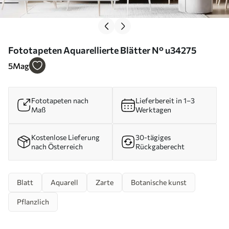
Fototapeten Aquarellierte Blätter N° u34275
5
Mag
Fototapeten nach
Lieferbereit in 1–3
Maß
Werktagen
Kostenlose Lieferung
30-tägiges
nach Österreich
Rückgaberecht
Blatt
Aquarell
Zarte
Botanische kunst
Pflanzlich