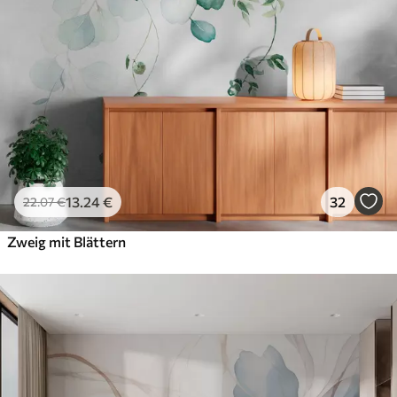
56
.67
34
.00
€
/m²
Premium-Vinyl
65
.00
39
.00
€
/m²
Peel and Stick
81
.67
49
.00
€
/m²
13
.24
€
32
22
.07
€
Zweig mit Blättern