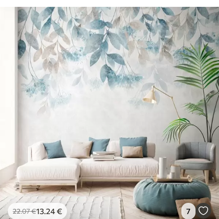
13
.24
€
7
22
.07
€