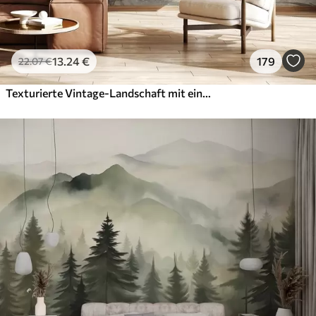
13
.24
€
179
22
.07
€
Texturierte Vintage-Landschaft mit einem Baum in der Nähe von Fluss und einem bewölkten Himmel, Natur Kunst in Sepia-Tönen