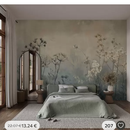
13
.24
€
207
22
.07
€