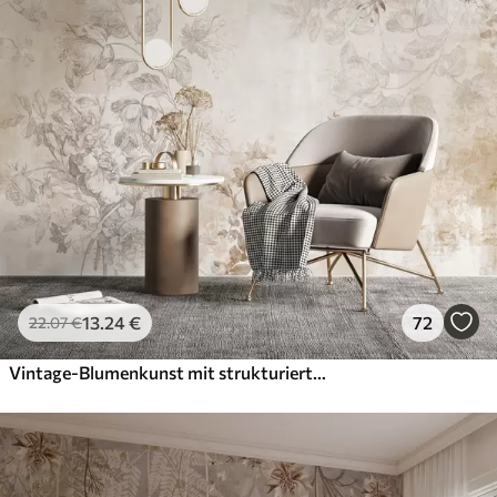
13
.24
€
72
22
.07
€
Vintage-Blumenkunst mit strukturierter Oberfläche, zarten Gartenblumen und Blattillustrationen im Zeichenstil, sanften Pastelltönen in Beige und Sepia