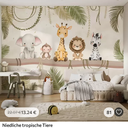
13
.24
€
81
22
.07
€
Niedliche tropische Tiere