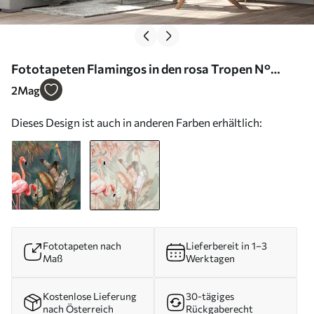
Fototapeten Flamingos in den rosa Tropen N°
u21344v1
2
Mag
Dieses Design ist auch in anderen Farben erhältlich:
Fototapeten nach
Lieferbereit in 1–3
Maß
Werktagen
Kostenlose Lieferung
30-tägiges
nach Österreich
Rückgaberecht