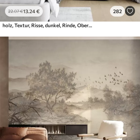
13
.24
€
282
22
.07
€
holz, Textur, Risse, dunkel, Rinde, Oberfläche