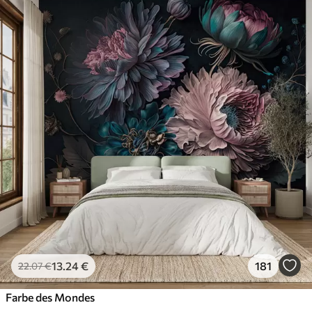
Standard
45
.00
27
.00
€
/m²
Premium
56
.67
34
.00
€
/m²
Premium-Vinyl
65
.00
39
.00
€
/m²
Peel and Stick
81
.67
49
.00
€
/m²
13
.24
€
181
22
.07
€
Farbe des Mondes