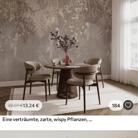
13
.24
€
184
22
.07
€
Eine verträumte, zarte, wispy Pflanzen, Ährchen und Blumen in braunen Pastellfarben vor einem dunstigen, strukturierten Hintergrund