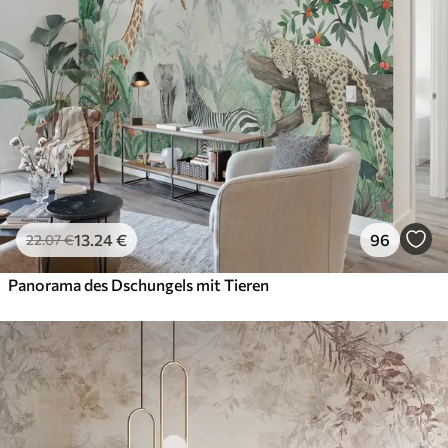
13
.24
€
96
22
.07
€
Panorama des Dschungels mit Tieren