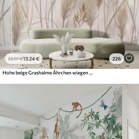
13
.24
€
226
22
.07
€
Hohe beige Grashalme Ährchen wiegen sich im Wind vor einem weichen, hellen Hintergrund