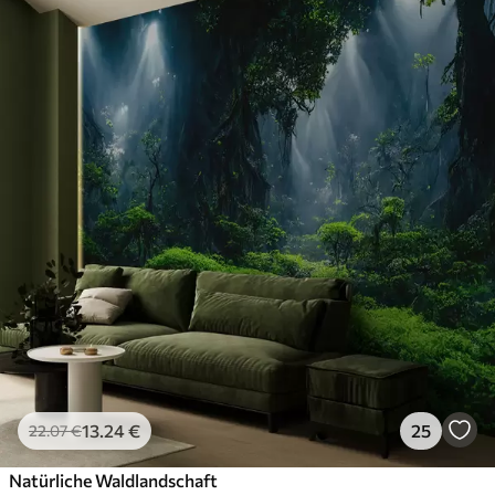
13
.24
€
25
22
.07
€
Natürliche Waldlandschaft