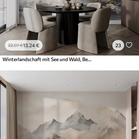
13
.24
€
23
22
.07
€
Winterlandschaft mit See und Wald, Berge, Pastell Stil darwing