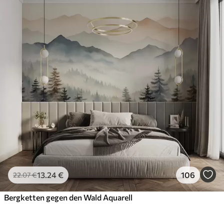
13
.24
€
106
22
.07
€
Bergketten gegen den Wald Aquarell