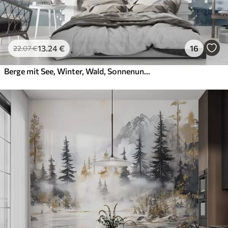
13
.24
€
16
22
.07
€
Berge mit See, Winter, Wald, Sonnenuntergang Himmel, Natur