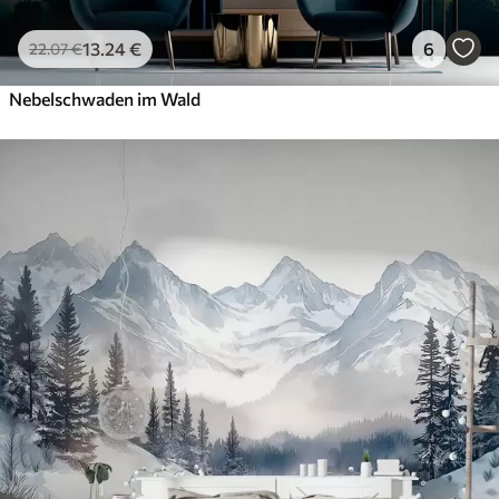
13
.24
€
6
22
.07
€
Nebelschwaden im Wald