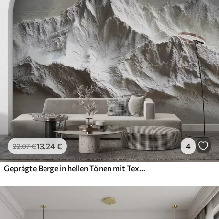
13
.24
€
4
22
.07
€
Geprägte Berge in hellen Tönen mit Textur