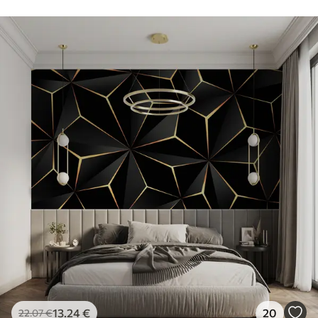
13
.24
€
20
22
.07
€