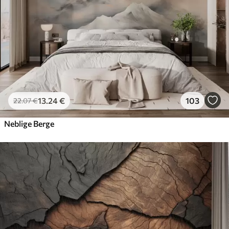
13
.24
€
103
22
.07
€
Neblige Berge