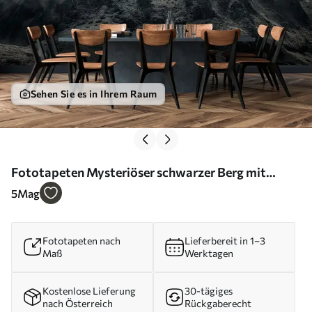
Sehen Sie es in Ihrem Raum
Fototapeten Mysteriöser schwarzer Berg mit
dramatisch bewölktem Himmel N° u96473
5
Mag
Fototapeten nach
Lieferbereit in 1–3
Maß
Werktagen
Kostenlose Lieferung
30-tägiges
nach Österreich
Rückgaberecht